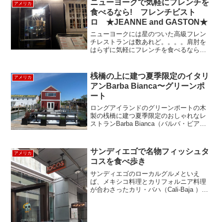
ニューヨークで気軽にフレンチを
アメリカ
が、市内に多数存在するシ...
食べるなら! フレンチビスト
ロ ★JEANNE and GASTON★
ニューヨークには星のついた高級フレン
チレストランは数あれど。。。。肩肘を
はらずに気軽にフレンチを食べるならお
すすめの店がここ。ビストロのアットホ
ームな雰囲気の中で本格的なフレンチを
楽しむことができます。14ストリートの
桟橋の上に建つ夏季限定のイタリ
アメリカ
大通り沿いにありながら...
アンBarba Bianca〜グリーンポ
ート
ロングアイランドのグリーンポートの木
製の桟橋に建つ夏季限定のおしゃれなレ
ストランBarba Bianca（バルバ・ビアン
カ）に行ってきました。このレストラン
は、ノリータにある老舗イタリアン
Peasantの姉妹店です。Focacacia（自
サンディエゴで名物フィッシュタ
アメリカ
家...
コスを食べ歩き
サンディエゴのローカルグルメといえ
ば、メキシコ料理とカリフォルニア料理
が合わさったカリ・バハ（Cali-Baja ）料
理。そのカリ・バハ料理の代表で、サン
ディエゴの名物と言えば、フィッシュタ
コス！サンディエゴを訪れたら一度は食
べておきたい一...