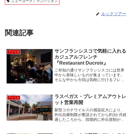
ニューヨーク／マンハッタン
ルックツアー
関連記事
サンフランシスコで気軽に入れる
アメリカ
カジュアルフレンチ
『Restaurant Ducroix』
ご存知の通りサンフランシスコには世界
中から美味しいものが集まっています。
そんな中から今回は気軽に行けるフレン
チレストランを紹介します。Restaurant
Ducroix こちらは金融街とチャイナタウ
ンの間の路地を入ったところにあり、派
ラスベガス・プレミアムアウトレ
アメリカ
手な...
ット営業再開
新型コロナウイルスの感染拡大により、
外出自粛制限が要請されてから約3か月経
過したころから、段階的に外出規制が緩
和され、漸くラスベガスにも少しずつ日
常が戻ってきました。ラスベガスでの楽
しみ方の１つであるショッピングです