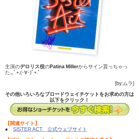
主演の
デロリス役
の
Patina Miller
からサイン貰っちゃっ
た.｡ﾟ+.(･∀･)ﾟ+.ﾟ
[by:ムラ]
その他いろいろなブロードウェイチケットをお求めの方は
以下をクリック！
【関連サイト】
●
SISTER ACT 公式ウェブサイト