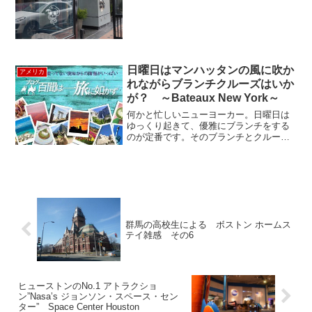
日曜日はマンハッタンの風に吹か
アメリカ
れながらブランチクルーズはいか
が？ ～Bateaux New York～
何かと忙しいニューヨーカー。日曜日は
ゆっくり起きて、優雅にブランチをする
のが定番です。そのブランチとクルーズ
を一緒に楽しめる素敵な日曜日の過ごし
方をご紹介！8月、夏の日差しはまだまだ
強いけど、快晴で気持ちの良い週末にブ
ランチクルーズをしてき...
群馬の高校生による ボストン ホームス
テイ雑感 その6
ヒューストンのNo.1 アトラクショ
ン”Nasa’s ジョンソン・スペース・セン
ター” Space Center Houston