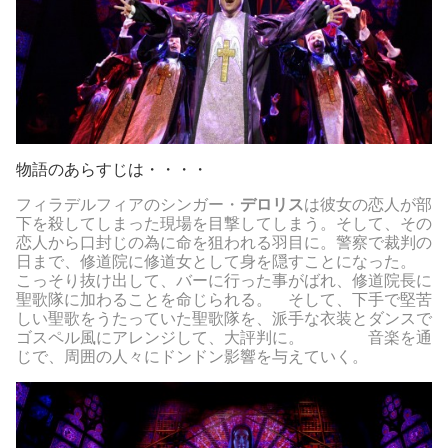
物語のあらすじは・・・・
フィラデルフィアのシンガー・
デロリス
は彼女の恋人が部
下を殺してしまった現場を目撃してしまう。そして、その
恋人から口封じの為に命を狙われる羽目に。警察で裁判の
日まで、修道院に修道女として身を隠すことになった。
こっそり抜け出して、バーに行った事がばれ、修道院長に
聖歌隊に加わることを命じられる。 そして、下手で堅苦
しい聖歌をうたっていた聖歌隊を、派手な衣装とダンスで
ゴスペル風にアレンジして、大評判に。 音楽を通
じで、周囲の人々にドンドン影響を与えていく。