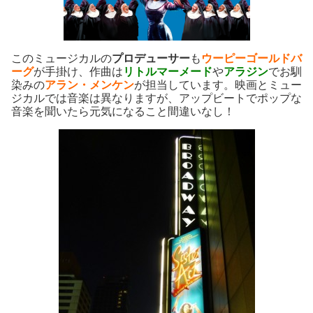
このミュージカルの
プロデューサー
も
ウーピーゴールドバ
ーグ
が手掛け、作曲は
リトルマーメード
や
アラジン
でお馴
染みの
アラン・メンケン
が担当しています。映画とミュー
ジカルでは音楽は異なりますが、アップビートでポップな
音楽を聞いたら元気になること間違いなし！