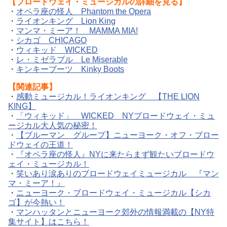
【ブロードウェイ・ミュージカルの詳細を見る】
・
オペラ座の怪人 Phantom the Opera
・
ライオンキング Lion King
・
マンマ・ミーア！ MAMMA MIA!
・
シカゴ CHICAGO
・
ウィキッド WICKED
・
レ・ミゼラブル Le Miserable
・
キンキーブーツ Kinky Boots
【関連記事】
・
感動ミュージカル！ライオンキング 【THE LION
KING】
・
「ウィキッド」 WICKED NYブロードウェイ・ミュ
ージカル大人気の秘密！
・
【ブルーマン グループ】ニューヨーク・オフ・ブロー
ドウェイの王道！
・
『オペラ座の怪人』NYに来たらまず観たいブロードウ
ェイ・ミュージカル！
・
笑いあり涙ありのブロードウェイミュージカル 『マン
マ・ミーア！』
・
ニューヨーク・ブロードウェイ・ミュージカル【シカ
ゴ】が今熱い！
・
マンハッタンとニューヨーク郊外の情報満載の【NY特
集サイト】はこちら！