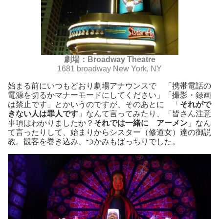
劇場：
Broadway Theatre
1681 broadway New York, NY
始まる前にいつもどおり劇場アナウンスで 「携帯電話の
電源を切るかマナーモードにしてください」「撮影・録画
は禁止です」とかいうのですが、そのあとに 「
それがで
きない人は罪人です
」なんて言ってみたり、「皆さん注意
事項はわかりましたか？
それでは一緒に アーメン
」なん
て言ったりして、始まりからシスター（修道女）達の御説
教。観客を巻き込み、つかみもばっちりでした。