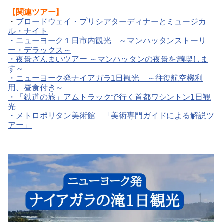
【関連ツアー】
・
ブロードウェイ・プリシアターディナーとミュージカ
ル・ナイト
・
ニューヨーク１日市内観光 ～マンハッタンストーリ
ー・デラックス～
・
夜景ざんまいツアー ～マンハッタンの夜景を満喫しま
す～
・
ニューヨーク発ナイアガラ1日観光 ～往復航空機利
用、昼食付き～
・
「鉄道の旅」アムトラックで行く首都ワシントン1日観
光
・
メトロポリタン美術館 「美術専門ガイドによる解説ツ
アー」