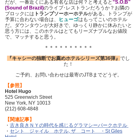
だが、一番近くにある有名な店は何？と考えると
“S.O.B”
(Sound of Brazil)
のライブ･レストランだろうか？お隣の
ブロックには
トランプソーホーホテル
がある。トランプが
予算に合わない場合は、
ヒューゴ
はもってこいのホテル
だ。ダウンタウンが大好きで、ゆっくり静かに休みたいと
思う方には、このホテルはとてもリーズナブルなお値段
で、マッチすると思う。
＊＊＊＊＊＊＊＊＊＊
『キャシーの独断でお薦めホテルシリーズ第36弾』
でし
た！
ご予約、お問い合わせは最寄のJTBまでどうぞ。
【参照】
Hotel Hugo
525 Greenwich Street
New York, NY 10013
(212) 608-4848
【関連記事】
・
古き良きＮＹの時代を感じるグラマシーパークホテル
・
セント ジャイル ホテル, ザ コート ・St Giles
Hotel