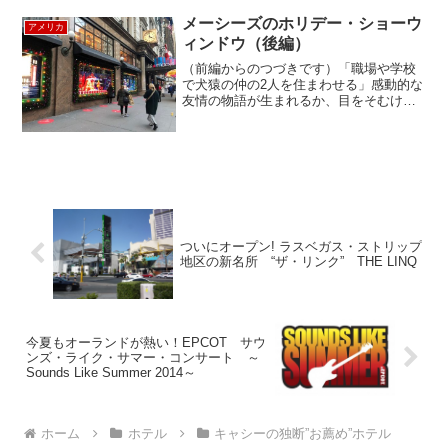
Bridge Marine（ブリッジマリン）という
メーシーズのホリデー・ショーウ
アメリカ
ボートを販売す...
ィンドウ（後編）
（前編からのつづきです）「職場や学校
で犬猿の仲の2人を住まわせる」感動的な
友情の物語が生まれるか、目をそむけた
くなるような修羅場と化すか。その結果
へのプロセスを、日々、通行人たちはス
リリングに楽しむ。「彫刻家に彫刻を制
作させる」そして、そ...
ついにオープン! ラスベガス・ストリップ
地区の新名所 “ザ・リンク” THE LINQ
今夏もオーランドが熱い！EPCOT サウ
ンズ・ライク・サマー・コンサート ～
Sounds Like Summer 2014～
ホーム
ホテル
キャシーの独断”お薦め”ホテル