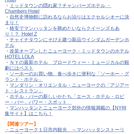
・
ミッドタウンの隠れ家？チャンバーズホテル ・
Chambers Hotel
・
自然史博物館に訪れるならお泊りはエクセルシオーに決
まり！
・
格安でマンハッタンを眺めたいならクイーンズもあ
り！？ Hotel Z
・
チャイナタウンにそびえ建つ新品ウインダムガーデンホ
テル
・
改装オープンしたニューヨーク・ミッドタウンのホテル
HOTEL LOLA
・
ＮＹの最新ホテル ブロードウィー・ミュージカルの観
劇にはベスト
・
ソーホーのお買い物、食べ歩きに便利な「ソーホー・グ
ランド・ホテル」
・
マンダリン・オリエンタル・ニューヨークの「アジアー
ト・レストラン」
・
ホテル・バーの新しいかたち「エース・ホテル・ロビ
ー・バー」パワー・スポット
・
マンハッタンとニューヨーク郊外の情報満載の【NY特
集サイト】はこちら！
【関連ツアー】
・
ニューヨーク１日市内観光 ～マンハッタンストーリ