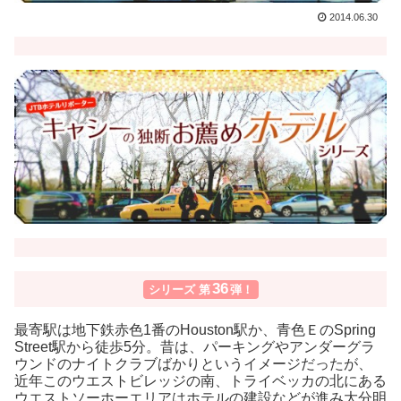
2014.06.30
36
シリーズ 第
弾！
最寄駅は地下鉄赤色1番のHouston駅か、青色ＥのSpring
Street駅から徒歩5分。昔は、パーキングやアンダーグラ
ウンドのナイトクラブばかりというイメージだったが、
近年このウエストビレッジの南、トライベッカの北にある
ウエストソーホーエリアはホテルの建設などが進み大分明