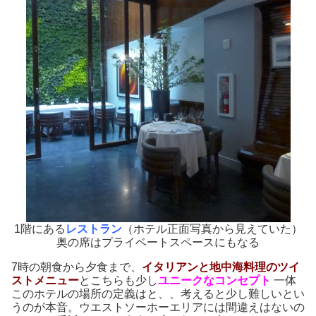
1階にある
レストラン
（ホテル正面写真から見えていた）
奥の席はプライベートスペースにもなる
7時の朝食から夕食まで、
イタリアンと地中海料理のツイ
ストメニュー
とこちらも少し
ユニークなコンセプト
一体
このホテルの場所の定義はと、、考えると少し難しいとい
うのが本音。ウエストソーホーエリアには間違えはないの