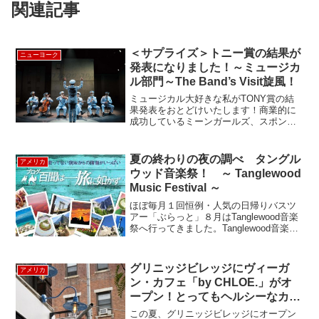
関連記事
＜サプライズ＞トニー賞の結果が
ニューヨーク
発表になりました！～ミュージカ
ル部門～The Band’s Visit旋風！
ミュージカル大好きな私がTONY賞の結
果発表をおとどけいたします！商業的に
成功しているミーンガールズ、スポンジ
ボブ、アナと雪の女王をおさえてThe
Band's Visit ／迷子の警察音楽隊 が10部
門を受賞しました。批評家達の前評判は
夏の終わりの夜の調べ タングル
アメリカ
良...
ウッド音楽祭！ ～ Tanglewood
Music Festival ～
ほぼ毎月１回恒例・人気の日帰りバスツ
アー「ぶらっと」８月はTanglewood音楽
祭へ行ってきました。Tanglewood音楽祭
は世界的にも有名な音楽祭で、マサチュ
ーセッツ州バークシャー郡レノックスと
いう小さな町で毎年夏に開催されます。
グリニッジビレッジにヴィーガ
アメリカ
タン...
ン・カフェ「by CHLOE.」がオ
ープン！とってもヘルシーなカフ
ェ。
この夏、グリニッジビレッジにオープン