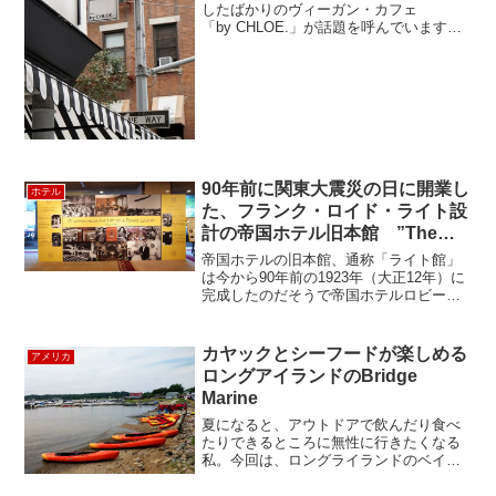
したばかりのヴィーガン・カフェ
「by CHLOE.」が話題を呼んでいます。
by CHLOE‥?というと、あの有名ブラン
ド○○○ by Chloe？？？と思ったりします
が、、ここはシェフ、クロエ・コスカレ
リ...
90年前に関東大震災の日に開業し
ホテル
た、フランク・ロイド・ライト設
計の帝国ホテル旧本館 ”The
Imperial Hotel Tokyo”
帝国ホテルの旧本館、通称「ライト館」
は今から90年前の1923年（大正12年）に
完成したのだそうで帝国ホテルロビーで
は今、開業90周年企画「ライト館の面影
を訪ねて」という展示を実施中です。開
業レセプションの日に関東大震災に見舞
カヤックとシーフードが楽しめる
アメリカ
われるという、...
ロングアイランドのBridge
Marine
夏になると、アウトドアで飲んだり食べ
たりできるところに無性に行きたくなる
私。今回は、ロングライランドのベイビ
ルにある水辺のクラムバーに行ってきま
した。クラムバーを経営するのは、