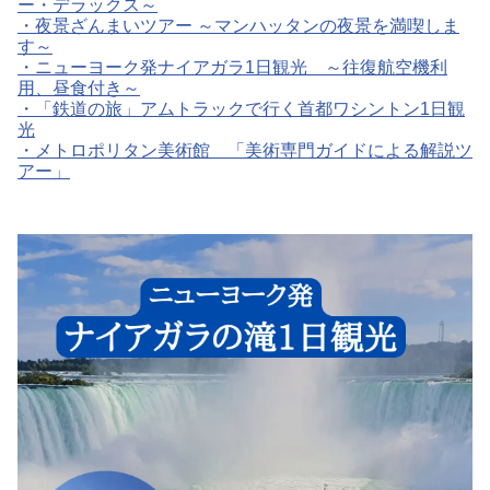
ー・デラックス～
・
夜景ざんまいツアー ～マンハッタンの夜景を満喫しま
す～
・
ニューヨーク発ナイアガラ1日観光 ～往復航空機利
用、昼食付き～
・
「鉄道の旅」アムトラックで行く首都ワシントン1日観
光
・
メトロポリタン美術館 「美術専門ガイドによる解説ツ
アー」