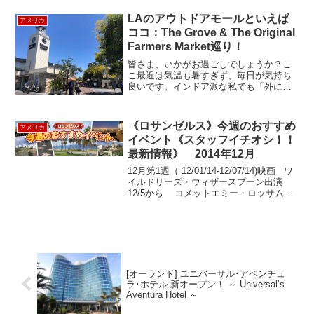
ットが出航します。結構皆さん着飾っ
LAのアウトドアモールといえば
て、乗船です。...
アメリカ
ココ：The Grove & The Original
Farmers Market巡り！
皆さま、いかがお過ごしでしょうか？こ
こ最近は気温も暑すぎず、毎日が気持ち
良いです。インドア派な私でも「外に出
たい！ 」と思い、たまに外の空気を吸い
に外出しています。この前、夏服を買い
たいと思い、LAにあるアウトドアモー
《ロサンゼルス》今週のおすすめ
アメリカ
ル、The Grove...
イベント《スタッフイチオシ！！
最新情報》 2014年12月
12月第1週（ 12/01/14-12/07/14)映画 ワ
イルドリーズ・ウィザースプーン出演
12/5から コメットエミー・ロッサム出
演12/5から ライフ パートナーリー
トン・ミースター出演12/5からイベン
ト ビ...
[オーランド] ユニバーサル･アベンチュ
ラ･ホテル 新オープン！ ～ Universal’s
Aventura Hotel ～