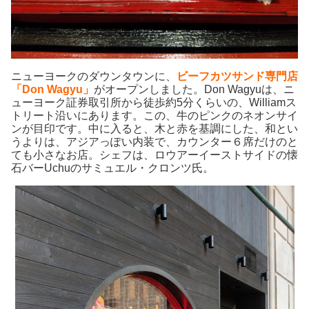
ニューヨークのダウンタウンに、
ビーフ
カツサンド専門店
「Don Wagyu」
がオープンしました。Don Wagyuは、ニ
ューヨーク証券取引所から徒歩約5分くらいの、Williamス
トリート沿いにあります。この、牛のピンクのネオンサイ
ンが目印です。中に入ると、木と赤を基調にした、和とい
うよりは、アジアっぽい内装で、カウンター６席だけのと
ても小さなお店。シェフは、ロウアーイーストサイドの懐
石バーUchuのサミュエル・クロンツ氏。