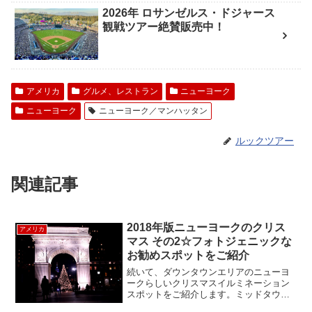
2026年 ロサンゼルス・ドジャース
観戦ツアー絶賛販売中！
アメリカ
グルメ、レストラン
ニューヨーク
ニューヨーク
ニューヨーク／マンハッタン
ルックツアー
関連記事
2018年版ニューヨークのクリス
アメリカ
マス その2☆フォトジェニックな
お勧めスポットをご紹介
続いて、ダウンタウンエリアのニューヨ
ークらしいクリスマスイルミネーション
スポットをご紹介します。ミッドタウン
エリアのブログはこちら↓(ニューヨーク