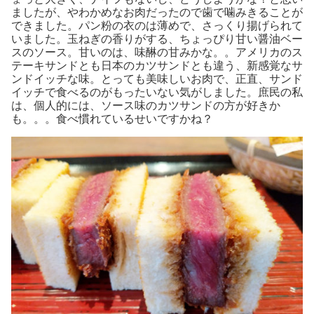
ましたが、やわかめなお肉だったので歯で噛みきることが
できました。パン粉の衣のは薄めで、さっくり揚げられて
いました。玉ねぎの香りがする、ちょっぴり甘い醤油ベー
スのソース。甘いのは、味醂の甘みかな。。アメリカのス
テーキサンドとも日本のカツサンドとも違う、新感覚なサ
ンドイッチな味。とっても美味しいお肉で、正直、サンド
イッチで食べるのがもったいない気がしました。庶民の私
は、個人的には、ソース味のカツサンドの方が好きか
も。。。食べ慣れているせいですかね？