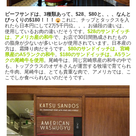
ビーフサンドは、3種類あって、$28、$80と、、、なんと
びっくりの$180！！！
これに、チップとタックスを入
れたら日本円にして2万5千円位。。。お値段の違いは、
使用しているお肉の違いだそうです。
$28のサンドイッチ
は、アメリカ産の和牛
で、お店で30日間熟成されたもの
の脂身が少ないが多いヒレが使用されています。日本産の
方は、霜降り肉だそうです。
$80のサンドイッチは、宮崎
県産のA5ランクの和牛
。
$180のサンドイッチは、A5ラン
クの尾崎牛を使用
。尾崎牛は、同じ宮崎県産の和牛の中で
も、トップクラスのオザキさんが運営する牧場で育てられ
た牛肉。尾崎牛は、とても貴重な肉で、アメリカでは、こ
こでしか食べられないのだそうです。