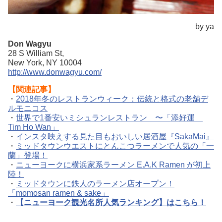
by ya
Don Wagyu
28 S William St,
New York, NY 10004
http://www.donwagyu.com/
【関連記事】
・
2018年冬のレストランウィーク：伝統と格式の老舗デ
ルモニコス
・
世界で1番安いミシュランレストラン 〜「添好運
Tim Ho Wan」
・
インスタ映えする見た目もおいしい居酒屋『SakaMai』
・
ミッドタウンウエストにとんこつラーメンで人気の「一
蘭」登場！
・
ニューヨークに横浜家系ラーメン E.A.K Ramen が初上
陸！
・
ミッドタウンに鉄人のラーメン店オープン！
「momosan ramen & sake」
・
【ニューヨーク観光名所人気ランキング】はこちら！