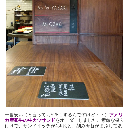
一番安い（と言っても$28もするんですけど・・）
アメリ
カ産和牛の牛カツサンド
をオーダーしました。素敵な盛り
付けで、サンドイッチが4きれと、刻み海苔がまぶしてあ