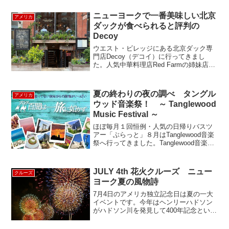
らしいクリスマスイルミネーションスポ
ットその1を見る)★★その２★★☆ダウ
ニューヨークで一番美味しい北京
アメリカ
ンタウンエリア☆Wa...
ダックが食べられると評判の
Decoy
ウエスト・ビレッジにある北京ダック専
門店Decoy（デコイ）に行ってきまし
た。人気中華料理店Red Farmの姉妹店
で、同じ建物の、地階にDecoyが入って
います。Decoyの北京ダックは、GQをは
じめとするメディアのNYの北京ダックの
夏の終わりの夜の調べ タングル
アメリカ
ラン...
ウッド音楽祭！ ～ Tanglewood
Music Festival ～
ほぼ毎月１回恒例・人気の日帰りバスツ
アー「ぶらっと」８月はTanglewood音楽
祭へ行ってきました。Tanglewood音楽祭
は世界的にも有名な音楽祭で、マサチュ
ーセッツ州バークシャー郡レノックスと
いう小さな町で毎年夏に開催されます。
JULY 4th 花火クルーズ ニュー
クルーズ
タン...
ヨーク夏の風物詩
7月4日のアメリカ独立記念日は夏の一大
イベントです。今年はヘンリーハドソン
がハドソン川を発見して400年記念という
ことでマンハッタンの西側を中心に花火
があがりました。PIER81からワールドヨ