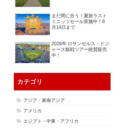
まだ間に合う！夏旅ラスト
ミニッツセール実施中！8
月14日まで
2026年 ロサンゼルス・ドジ
ャース観戦ツアー絶賛販売
中！
カテゴリ
アジア・東南アジア
アメリカ
エジプト・中東・アフリカ