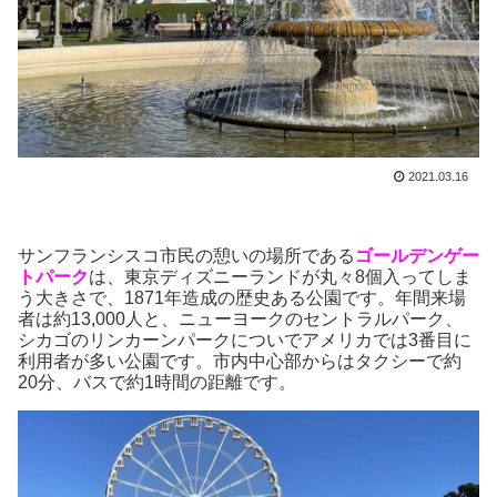
2021.03.16
サンフランシスコ市民の憩いの場所である
ゴールデンゲー
トパーク
は、東京ディズニーランド
が
丸々
8
個
入ってしま
う
大きさで、1871年造成の歴史ある公園です。年間来場
者は約13,000人と、ニューヨークのセントラルパーク、
シカゴのリンカーンパークについでアメリカでは3番目に
利用者が多い公園です。市内中心部からはタクシーで約
20分、バスで約1時間の距離です。