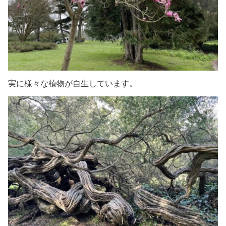
実に
様々な植物が
自生しています
。