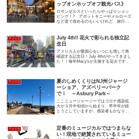
ップオンホップオフ観光バス》
ロサンゼルスといったらやっぱりショッ
ピング！? アボットキニーやメルローズ
など道で攻めるのもいいけれど、旅行で
時間がないときに便利なのはファッショ
ンモール。というわけでロサンゼルスの
人気ショッピングモールの紹介です。 サ
July 4th!! 花火で彩られる独立記
アメリカ
ンタモニカプレイス ...
念日
アメリカ人が愛国心をいつにも増して再
確認する記念日！July 4thがやってきまし
た！！毎年Macy'sが主催する花火ですが
毎年西のハドソンリバー側、東のイース
トリバー側で開催されるかが話題となり
ます。今年はいいますと、イーストリバ
夏のしめくくりはNJ州ジャージ
ー側で行...
アメリカ
ーショア、アズベリーパーク
で！ ～Asbury Park～
ここニュージャージーではコロナ感染拡
大が３月中旬頃から始まり、早半年が経
とうとしていますが、感染者もかなり減
少し、少しづつ平穏な日常を取り戻しつ
つあります。コロナ禍であっという間に
終わってしまった夏。いつもだったらバ
定番のミュージカルではつまらな
アメリカ
ケーションに遠出を...
い！現地で絶賛されているミュー