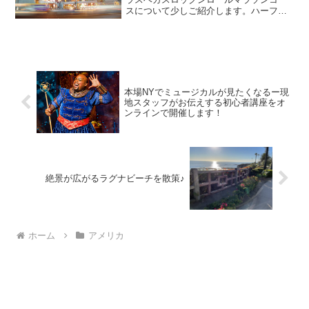
スについて少しご紹介します。ハーフマ
ラソンは全てストリップ(ラスベガス大通
り)を走ります。フルマラソンももちろん
ストリップを含むコース構成となってお
ります。しかも、今年...
本場NYでミュージカルが見たくなるー現
地スタッフがお伝えする初心者講座をオ
ンラインで開催します！
絶景が広がるラグナビーチを散策♪
ホーム
アメリカ