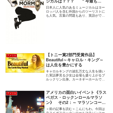
ジカルは？？？ “ 今最も
「旬」なミュージカル！！”
日本人に人気のあるミュージカルはヨー
ロッパ人を含む外国からのツーリストに
も人気。言葉の問題もあり、英語ができ
なくてもわかりやすく舞台が派手なもの
が外国人たちには人気ですね。（無難な
ところを抑えたい方はこちらのランキン
グをご参考ください。）*...
【トニー賞2部門受賞作品】
アメリカ
Beautiful～キャロル・キング～
は人生を豊かにする
キャロルキングの波乱万丈な人生を描い
た実話夢見る少女は会場も盛り上がるブ
ルックリン出身。カーネギーホールで演
奏するほどのスターに駆け上がるまでの
ノンフィクション・ミュージカル作
品！！！！みどころ歌のオンパレー
アメリカの面白いイベント《ラス
アメリカ
ド！！！キャロルキングのとりこに...
ベガス・ロックンロールマラソ
ン》 その2：～ マラソンコース
～
＜前の記事を読む＞こんにちわ。今回は
ラスベガスロックンロールマラソンコー