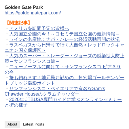
Golden Gate Park
https://goldengatepark.com/
【関連記事】
・
アメリカを訪問予定の皆様へ
・
人気国立公園の今！～ヨセミテ国立公園の最新情報～
・
ワインの名産地：ナパ・バレーの経済活動再開の状況
・
ラスベガスから日帰りで行く大自然＜レッドロックキャ
ニオン国立保護区＞
・
人気のスーパー：トレーダー・ジョーズの感染拡大防止
策～サンフランシスコ編～
・
ニューノーマルに向けて：サンフランシスコ ピア３９
の今
・
蟹も釣れます！地元民お勧めの、超穴場ゴールデンゲー
トブリッジ撮影ポイント
・
サンフランシスコ・ベイエリアで有名なSam’s
Chawder Houseのクラムチャウダー
・
2020年 JTBUSA専門ガイドに学ぶオンラインセミナー
と街の様子
About
Latest Posts