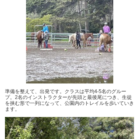
準備を整えて、出発です。クラスは
平均
4-
5名のグルー
プ
。
2名のインストラクターが
先頭と
最後尾
に
つき、
生徒
を挟む形で
一列になって
、
公園内のトレイルを歩いていき
ます。