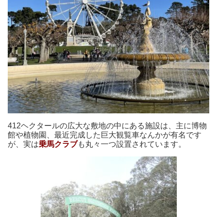
412ヘクタールの広大な敷地の中
にある施設は、
主に
博物
館や植物園
、最近完成した巨大観覧車なんかが有名です
が、
実は
乗馬クラブ
も
丸々一つ設置されています。