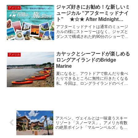
が飲めたりしますよね、しかも、以前の
ようにあま～いのではなく、美味しい抹
ジャズ好きにお勧め！な新しいミ
アメリカ
茶ラテが飲める...
ュージカル “アフターミッドナイ
ト” ★☆★ After Midnight
★☆★
アフターミッドナイトは通常のミュージ
カルの様にストーリーはなく、ジャズと
ダンスで構成された約90分のショーで
す。舞台の上では25名のダンサーとシン
ガーがスペシャルゲストと共にパフォー
マンスを繰り広げます。2014年2月9日ま
カヤックとシーフードが楽しめる
アメリカ
ではアメリカンア...
ロングアイランドのBridge
Marine
夏になると、アウトドアで飲んだり食べ
たりできるところに無性に行きたくなる
私。今回は、ロングライランドのベイビ
ルにある水辺のクラムバーに行ってきま
した。クラムバーを経営するのは、
Bridge Marine（ブリッジマリン）という
ボートを販売す...
アスペン、ヴェイルとは一味違うスキー
リゾート「スノーマス」。アメリカ有数
の絶景ポイント「マルーンベルズ」も見
逃せない！