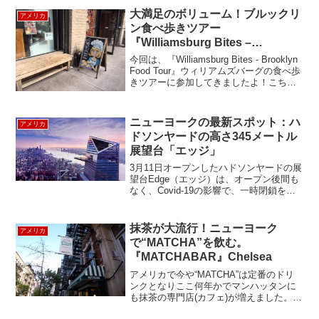
訪れたい方はコチラをクリック！こちら
大満足のボリューム！ブルックリ
アメリカ
のツアー、最少催行人員...
ン食べ歩きツアー
『Williamsburg Bites –
Brooklyn Food Tour』
今回は、『Williamsburg Bites - Brooklyn
Food Tour』ウィリアムズバーグの食べ歩
きツアーに参加してきましたよ！こちら
のツアーは、13:00 に ウィリアムズバー
グ･ミニ･モール (Williamsburg...
ニューヨークの最新スポット：ハ
アメリカ
ドソンヤードの高さ345メートル
展望台「エッジ」
3月11日オープンしたハドソンヤードの展
望台Edge（エッジ）は、オープン後間も
なく、Covid-19の影響で、一時閉鎖をし
ていましたが、タッチレスオペレーショ
ンを駆使して再オープンしました。今回
はニューヨークの最新スポット、エッジ
抹茶が大流行！ニューヨーク
アメリカ
を徹...
で“MATCHA”を飲む。
『MATCHABAR』Chelsea
アメリカで今や“MATCHA”は定番のドリ
ンクとなりここ何年かでマンハッタンに
も抹茶の専門店(カフェ)が増えました。専
門店でなくても多くのカフェで抹茶ラテ