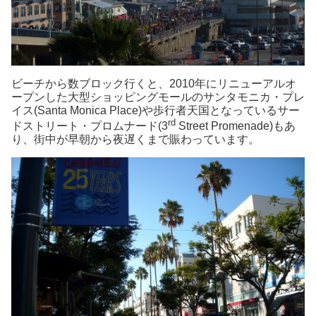
ビーチから数ブロック行くと、2010年にリニューアルオ
ープンした大型ショッピングモールのサンタモニカ・プレ
イス(Santa Monica Place)や歩行者天国となっているサー
rd
ドストリート・プロムナード(3
Street Promenade)もあ
り、街中が早朝から夜遅くまで賑わっています。