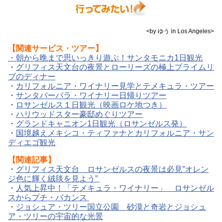
<by ゆう in Los Angeles>
【関連サービス・ツアー】
・朝から晩まで思いっきり遊ぶ！サンタモニカ1日観光
・
グリフィス天文台の夜景とローリーズの極上プライムリ
ブのディナー
・
カリフォルニア・ワイナリー見学とテメキュラ・ツアー
・
サンタバーバラ・ワイナリー日帰りツアー
・
ロサンゼルス１日観光（映画ロケ地つき）
・
ハリウッドスター豪邸めぐりツアー
・
グランドキャニオン1日観光（ロサンゼルス発）
・
国境越えメキシコ・ティファナとカリフォルニア・サン
ディエゴ観光
【関連記事】
・
グリフィス天文台 ロサンゼルスの夜景は必見”オレン
ジ色に輝く絨毯を見よう”
・
人気上昇中！「テメキュラ・ワイナリー」 ロサンゼル
スからプチ・バカンス
・
ジョシュア・ツリー国立公園 砂漠と奇岩とジョシュ
ア・ツリーの宇宙的な光景