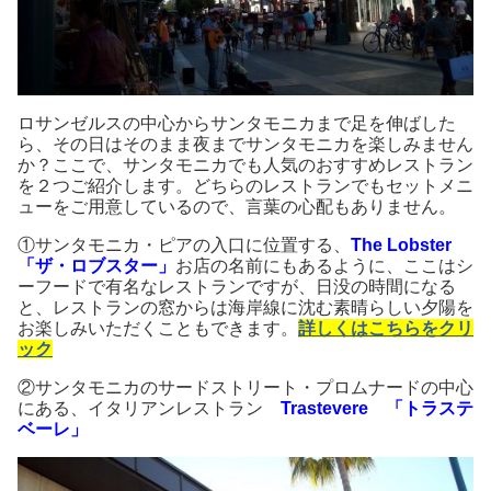
ロサンゼルスの中心からサンタモニカまで足を伸ばした
ら、その日はそのまま夜までサンタモニカを楽しみません
か？ここで、サンタモニカでも人気のおすすめレストラン
を２つご紹介します。どちらのレストランでもセットメニ
ューをご用意しているので、言葉の心配もありません。
①サンタモニカ・ピアの入口に位置する、
The Lobster
「ザ・ロブスター」
お店の名前にもあるように、ここはシ
ーフードで有名なレストランですが、日没の時間になる
と、レストランの窓からは海岸線に沈む素晴らしい夕陽を
お楽しみいただくこともできます。
詳しくはこちらをクリ
ック
②サンタモニカのサードストリート・プロムナードの中心
にある、イタリアンレストラン
Trastevere 「トラステ
ベーレ」