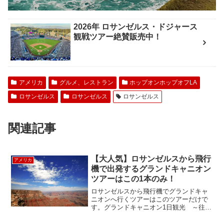
2026年 ロサンゼルス・ドジャース
観戦ツアー絶賛販売中！
アメリカ
グルメ、レストラン
ホップオンホップオフLA
ロサンゼルス
ロサンゼルス
ロサンゼルス
関連記事
【大人気】ロサンゼルスから飛行
アメリカ
機で出発するグランドキャニオン
ツアーはこの1本のみ！
ロサンゼルスから飛行機でグランドキャ
ニオンへ行くツアーはこのツアーだけで
す。グランドキャニオン1日観光 ～往復
航空機利用、昼食付き～ゴールデンウィ
ークや夏休み中にグランドキャニオンを