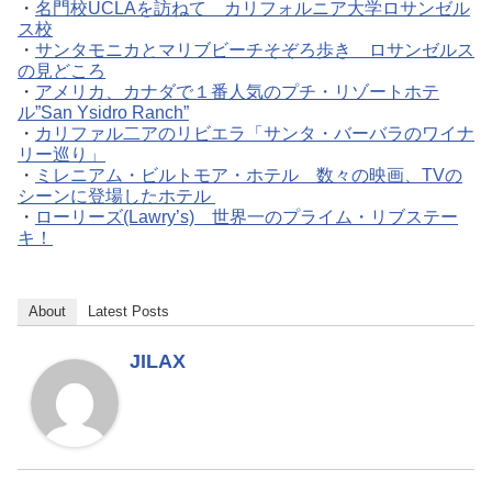
・
名門校UCLAを訪ねて カリフォルニア大学ロサンゼル
ス校
・
サンタモニカとマリブビーチそぞろ歩き ロサンゼルス
の見どころ
・
アメリカ、カナダで１番人気のプチ・リゾートホテ
ル”San Ysidro Ranch”
・
カリファル二アのリビエラ「サンタ・バーバラのワイナ
リー巡り」
・
ミレニアム・ビルトモア・ホテル 数々の映画、TVの
シーンに登場したホテル
・
ローリーズ(Lawry’s) 世界一のプライム・リブステー
キ！
About
Latest Posts
JILAX