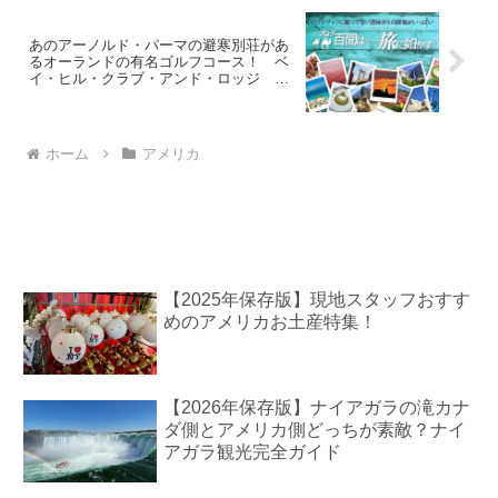
あのアーノルド・パーマの避寒別荘があ
るオーランドの有名ゴルフコース！ ベ
イ・ヒル・クラブ・アンド・ロッジ
Bay Hill Club & Lodge
ホーム
アメリカ
【2025年保存版】現地スタッフおすす
めのアメリカお土産特集！
【2026年保存版】ナイアガラの滝カナ
ダ側とアメリカ側どっちが素敵？ナイ
アガラ観光完全ガイド