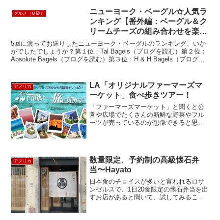
ニューヨーク・ベーグル☆人気ラ
グルメ（Ｂ級）
ンキング【番外編：ベーグル＆ク
リームチーズの組み合わせを楽し
もう！】
5回に渡ってお送りしたニューヨーク・ベーグルのランキング、いか
がでしたでしょうか？第１位：Tal Bagels（ブログを読む）第２位：
Absolute Bagels（ブログを読む）第３位：H & H Bagels（ブログを
読む）第４位：Es...
LA「オリジナルファーマーズマ
アメリカ
ーケット」食べ歩きツアー！
「ファーマーズマーケット」と聞くと公
園や広場でたくさんの新鮮な野菜やフル
ーツが売っているのが想像できると思い
ますがアメリカで最も古いファーマーズ
マーケットがLAにある「オリジナルファ
ーマーズマーケット」です。なんとその
歴史81年！今回はその...
数量限定、予約制の高級懐石弁
アメリカ
当〜Hayato
日本食のチョイスが多いと言われるロサ
ンゼルスで、1日20食限定の懐石弁当を出
すお店があると聞いて、試してみること
にしました。このお弁当を出す
Hayato（隼人）は、寿司屋の息子として