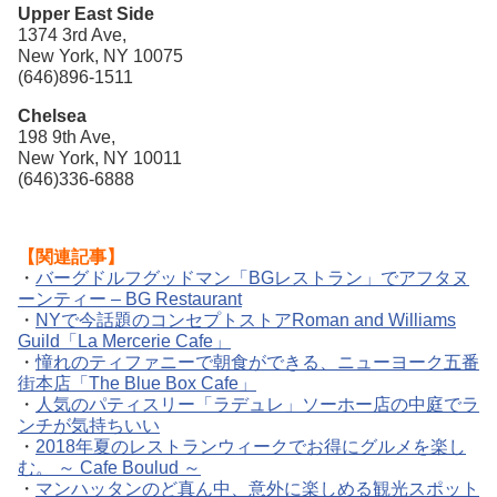
Upper East Side
1374 3rd Ave,
New York, NY 10075
(646)896-1511
Chelsea
198 9th Ave,
New York, NY 10011
(646)336-6888
【関連記事】
・
バーグドルフグッドマン「BGレストラン」でアフタヌ
ーンティー – BG Restaurant
・
NYで今話題のコンセプトストアRoman and Williams
Guild「La Mercerie Cafe」
・
憧れのティファニーで朝食ができる、ニューヨーク五番
街本店「The Blue Box Cafe」
・
人気のパティスリー「ラデュレ」ソーホー店の中庭でラ
ンチが気持ちいい
・
2018年夏のレストランウィークでお得にグルメを楽し
む。 ～ Cafe Boulud ～
・
マンハッタンのど真ん中、意外に楽しめる観光スポット