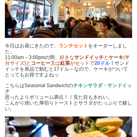
今日はお昼にきたので、
ランチセット
をオーダーしまし
た。
11:00am～3:00pmの間、
好きな
サンドイッチ
と
ケーキ
(半
分サイズ)と
コーヒー
又は
紅茶
がセットで
20ドル！
サンド
イッチを単品で頼むと17ドル～なので、ケーキがついて
とってもお得ですよねっ
こちらはSeasonal Sandwichの
チキンサラダ・サンドイッ
チ
思ったよりボリューム満点！！見た目もきれい。
こんがり焼いた厚切りトーストとサラダがたっぷりで嬉し
い。