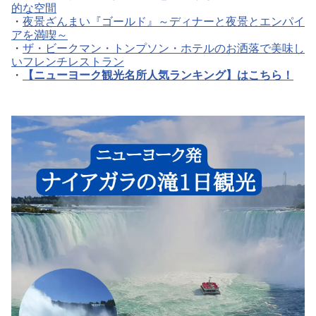
的な空間
・
夜景ざんまい『ゴールド』～ディナーと夜景とエンパイ
アを満喫～
・
ザ・ビークマン・トンプソン・ホテルのお洒落で美味し
いフレンチレストラン
・
【ニューヨーク観光名所人気ランキング】はこちら！