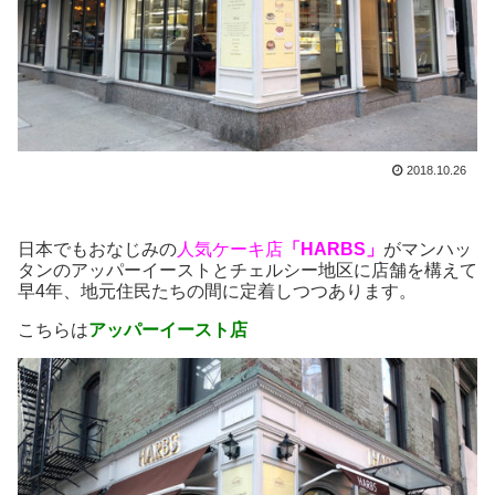
2018.10.26
日本でもおなじみの
人気ケーキ店
「HARBS」
がマンハッ
タンのアッパーイーストとチェルシー地区に店舗を構えて
早4年、地元住民たちの間に定着しつつあります。
こちらは
アッパーイースト店