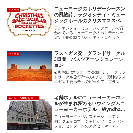
生まれたアメリカ系日本人のオーナー・
シェフのレストランで...
ニューヨークのホリデーシーズン
アメリカ
の風物詩、ラジオシティ・ミュー
ジックホールのクリスマススペク
タキュラー
ラジオシティ・ミュージックホールで行
われているニューヨークのホリデーシー
ズンの風物詩ラジオシティ・ロケッツの
Christmas Spectacular（クリスマススペ
クタキュラー）を遂に見ることができま
した。1933年から続く、伝統のクリス...
ラスベガス発！グランドサークル
アメリカ
3日間 バスツアーシミュレーシ
ョン
●現地発バスツアーで参加したい、グラン
ドサークル旅行3つのメリット便利なラス
ベガス主要ホテルでピックアップラスベ
ガスの良いところは、なんといっても空
港と町の中心地が近いこと。そして夜の
エンターテイメントが充実しているこ
老舗ホテルのニューヨーカーホテ
キャシーの独断”お薦め”ホテル
と。夕方に到着のフライ...
ルが生まれ変わる!?ウインダムニ
ューヨーカーホテル – Wyndham
New Yorker Hotel
ニューヨーク・ペンステーションすぐ
側！ジェイコブ・ジャビッツ・コンベン
ションセンターへのアクセスや、マディ
ソン・スクエアガーデン、タイムズスク