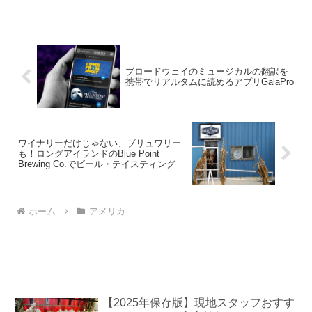
エアにも程なく近い立地にあるウインダ
ムニューヨーカーホテル をご紹介！
1929年に完成したホテルで...
ブロードウェイのミュージカルの翻訳を
携帯でリアルタムに読めるアプリGalaPro
ワイナリーだけじゃない、ブリュワリー
も！ロングアイランドのBlue Point
Brewing Co.でビール・テイスティング
ホーム
アメリカ
【2025年保存版】現地スタッフおすす