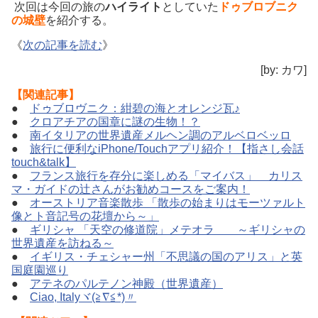
次回は今回の旅の
ハイライト
としていた
ドゥブロブニク
の城壁
を紹介する。
《
次の記事を読む
》
[by: カワ]
【関連記事】
●
ドゥブロヴニク：紺碧の海とオレンジ瓦♪
●
クロアチアの国章に謎の生物！？
●
南イタリアの世界遺産メルヘン調のアルベロベッロ
●
旅行に便利なiPhone/Touchアプリ紹介！【指さし会話
touch&talk】
●
フランス旅行を存分に楽しめる「マイバス」 カリス
マ・ガイドの辻さんがお勧めコースをご案内！
●
オーストリア音楽散歩 「散歩の始まりはモーツァルト
像とト音記号の花壇から～」
●
ギリシャ 「天空の修道院」メテオラ ～ギリシャの
世界遺産を訪ねる～
●
イギリス・チェシャー州「不思議の国のアリス」と英
国庭園巡り
●
アテネのパルテノン神殿（世界遺産）
●
Ciao, Italyヾ(≧∇≦*)〃