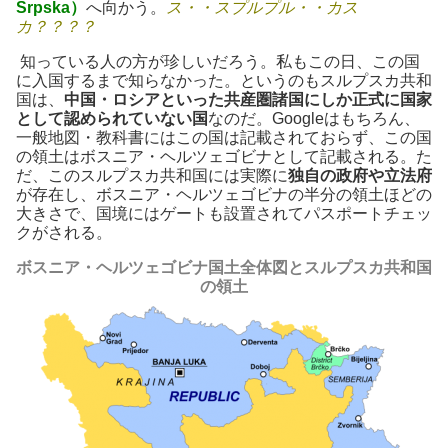
Srpska）
へ向かう。
ス・・スプルプル・・カス
カ？？？？
知っている人の方が珍しいだろう。私もこの日、この国
に入国するまで知らなかった。というのもスルプスカ共和
国は、
中国・ロシアといった共産圏諸国にしか正式に国家
として認められていない国
なのだ。Googleはもちろん、
一般地図・教科書にはこの国は記載されておらず、この国
の領土はボスニア・ヘルツェゴビナとして記載される。た
だ、このスルプスカ共和国には実際に
独自の政府や立法府
が存在し、ボスニア・ヘルツェゴビナの半分の領土ほどの
大きさで、国境にはゲートも設置されてパスポートチェッ
クがされる。
ボスニア・ヘルツェゴビナ国土全体図とスルプスカ共和国
の領土