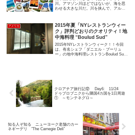
川。アマゾン川ほどではないが、海を思
わせる大きな川だ。川を挟んで、アルゼ
ンチンの対岸にあるのがウルグアイであ
る。日本の半分ぐらいの面積で人口は約
330万人だが、牛の数は1,000万頭を超え
2015年夏「NYレストランウィー
アメリカ
る。 ひとり当たり...
ク」評判どおりのクオリティ！地
中海料理 “Boulud Sud”
2015年NYレストランウィーク！！今回
は、有名シェフ「ダニエル・ブーリュ
ー」の地中海料理レストランBoulud Sud
に行ってきました。地下鉄1ラインの66th
ST駅から徒歩1、2分。リンカーンセンタ
ー近くにあります。多くの地下鉄ライ
ン...
クロアチア旅行記⑫ Day6: 11/24
ドゥブロブニクから隣国4カ国を1日周遊
① ～モンテネグロ～
知る人ぞ知る ニューヨーク老舗のカー
ネギーデリ ”The Carnegie Deli”