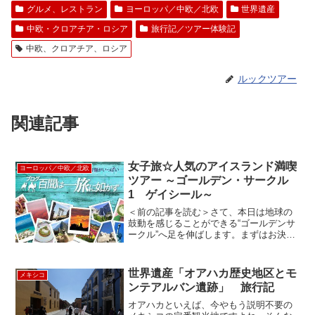
グルメ、レストラン
ヨーロッパ／中欧／北欧
世界遺産
中欧・クロアチア・ロシア
旅行記／ツアー体験記
中欧、クロアチア、ロシア
ルックツアー
関連記事
女子旅☆人気のアイスランド満喫
ヨーロッパ／中欧／北欧
ツアー ～ゴールデン・サークル
1 ゲイシール～
＜前の記事を読む＞さて、本日は地球の
鼓動を感じることができる“ゴールデンサ
ークル”へ足を伸ばします。まずはお決ま
りの薀蓄（うんちく）をまた出発前に
iPhoneで確認。■ゴールデン･サークル
(英 The Golden Circle, アイス...
世界遺産「オアハカ歴史地区とモ
メキシコ
ンテアルバン遺跡」 旅行記
オアハカといえば、今やもう説明不要の