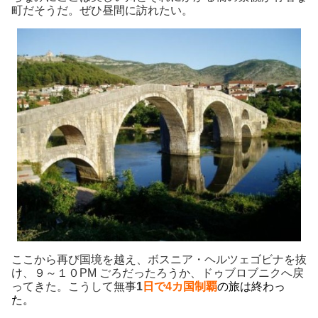
町だそうだ。ぜひ昼間に訪れたい。
ここから再び国境を越え、ボスニア・ヘルツェゴビナを抜
け、９～１０PM ごろだったろうか、ドゥブロブニクへ戻
ってきた。こうして無事
1
日で4カ国制覇
の旅は終わっ
た。