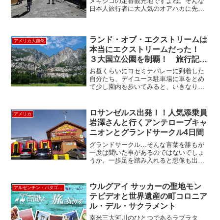
メキシコの定番観光地ですよね。そんな
日本人旅行者に大人気のオアハカに先日
行ってきました。メキシコシティ東バス
ターミナルからADO社のバスで約7時間、
やっと到着。長かった・・・最後の方は
ランド・オブ・エクストリームは
クネクネ山道が続くの...
アメリカ大自然
本当にエクストリームだった！
３大国立公園を制覇！ 旅行記そ
の⑤
お昼くらいにヨセミテバレーに到着した
自分たち、デイユース駐車場に車をとめ
て少し園内を歩いてみると、いきなりこ
んな景色でしたー(^o^)／ヨセミテ滝には
まだ水がありました！例年８月上旬には
涸れてしまうそうですo( _ _ )oそしてハー
ロサンゼルス出発！！人気添乗員
アメリカ
フドー...
岩澤さんと行くアンテロープキャ
ニオンとグランドサークル4日間
グランドサークル…そんな言葉を誰もが
一度は聞いた事があるのではないでしょ
うか。一歩足を踏み入れると想像も出来
ないほど雄大な、46億年のアメリカの大
自然を感じる事が出来るのです。 ラスベ
ガス発が多いグランドサークルのツアー
ウルグアイ サッカーの聖地モン
アルゼンチン・パタゴニア
ですが、今回はサンク...
テビデオと世界遺産の町コロニア
ル・デル・サクラメント
南米三大河川のひとつであるラプラタ