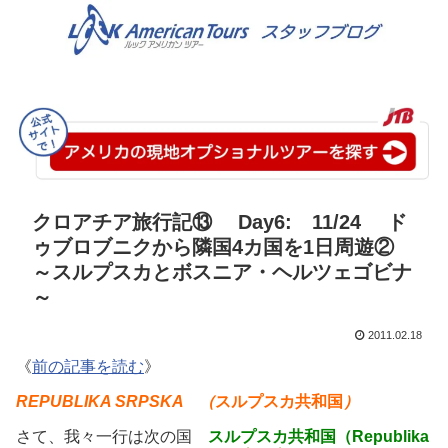
クロアチア旅行記⑬ Day6: 11/24 ド
ゥブロブニクから隣国4カ国を1日周遊②
～スルプスカとボスニア・ヘルツェゴビナ
～
2011.02.18
《
前の記事を読む
》
REPUBLIKA SRPSKA （
スルプスカ共和国
）
さて、我々一行は次の国
スルプスカ共和国（Republika