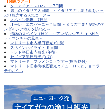
【関連ツアー】
●
クロアチア・スロベニア7日間
●
麗しのイタリア８日間 ～イタリアの世界遺産をたっ
ぷり観光する人気コース～
●
スペイン満喫 7日間
●
オーレ エスパーニャ７日間 ～３つの世界と魅惑のア
ンダルシア地方を訪ねる～
●
情熱のスペイン 7日間 ～アンダルシアの白い村と
ラ・マンチャの風車～
●
マドリード市内半日観光 (午前)
●
スペインハイライト ５日間
●
トレド半日市内観光 (午後)
●
セゴビア半日観光 (午前)
●
マドリード フラメンコ・ツアー(飲み物付)
●
マドリード旧市街徹底観光とチューロスとチョコラー
テのおやつ