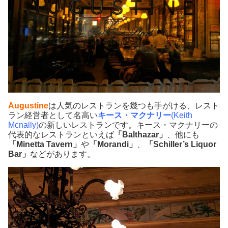
Augustine
は人気のレストランを幾つも手がける、レスト
ラン経営者として名高い
キース・マクナリー
(Keith
Mcnally)
の新しいレストランです。キース・マクナリーの
代表的なレストランといえば
「Balthazar」
、他にも
「Minetta Tavern」
や
「Morandi」
、
「Schiller’s Liquor
Bar」
などがあります。