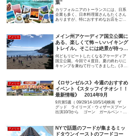
葉”
カリフォルニアのトーランスには、日系
企業も多く、日本料理屋さんもたくさん
ありますが、特におすすめなお店をご紹
介します！その名も、"i-naba 稲葉" 一
見、外見は、普通に通りすぎてしまいそ
うな感じですが、中に入ると。。本格的
メイン州アケーディア国立公園に
アメリカ
なカウンターも...
ある、楽しくて怖～いハイキング
トレイル。そこには絶景が待って
いた! ～Acardia National Park／
何どもリピートしたくなるアケーディア
The Beehive Loop Trail～
国立公園。今回で４度目。夏の終わりに
キャンプを兼ねて行ってきました。(３年
前のブログはこちら)アケーディア国立公
園にはハイキングトレイルが167もありま
す。前回はほぼ丸一日かけての長いハイ
《ロサンゼルス》今週のおすすめ
アメリカ
キングでキャデラ...
イベント《スタッフイチオシ！！
最新情報》 2014年9月
9月第5週（ 09/29/14-10/5/14)映画 ザ
グッド ライリーズ・ウィザースプーン
出演10/3から ゴーン ガールベン・ア
フレック出演10/3から レフト ビハイ
ンドニコラス・ケイジ出演10/3から イベ
ント エ...
NYで話題のフードが集まるミッ
アメリカ
ドタウンイーストのフードコー