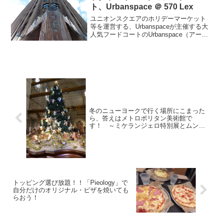
ト、Urbanspace ＠ 570 Lex
ユニオンスクエアのホリデーマーケット
等を運営する、Urbanspaceが主催する大
人気フードコートのUrbanspace（アーバ
ンスペース）のフードコートの2軒目、
Urbanspace ＠ 570 Lexに行ってきまし
た。Urbanspac...
冬のニューヨークで行く場所にこまった
ら、答えはメトロポリタン美術館で
す！ ～ミケランジェロ特別展とムンク
展開催中～
トッピング選び放題！！「Pieology」で
自分だけのオリジナル・ピザを焼いても
らおう！