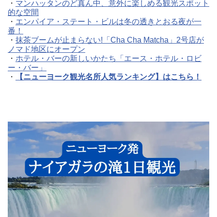
・
マンハッタンのど真ん中、意外に楽しめる観光スポット
的な空間
・
エンパイア・ステート・ビルは冬の透きとおる夜が一
番！
・
抹茶ブームが止まらない!「Cha Cha Matcha」2号店が
ノマド地区にオープン
・
ホテル・バーの新しいかたち「エース・ホテル・ロビ
ー・バー」
・
【ニューヨーク観光名所人気ランキング】はこちら！