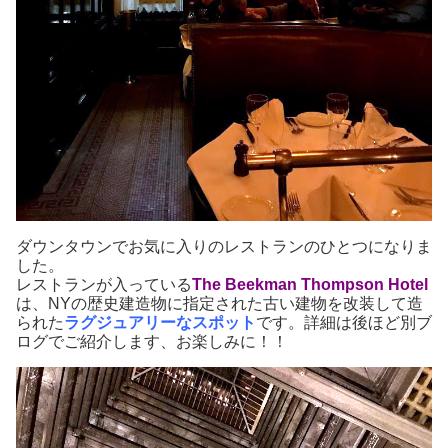
ダウンタウンでお気に入りのレストランのひとつになりま
した。
レストランが入っている
The Beekman Thompson Hotel
は、NYの歴史建造物に指定された古い建物を改装して造
られた
ラグジュアリーなスポット
です。詳細は後ほど別ブ
ログでご紹介します、お楽しみに！！