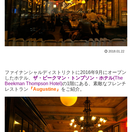
2018.01.22
ファイナンシャルディストリクトに2016年9月にオープン
したホテル、
ザ・ビークマン・トンプソン・ホテル
(The
Beekman Thompson Hotel)
の1階にある、素敵なフレンチ
レストラン
『Augustine』
をご紹介。