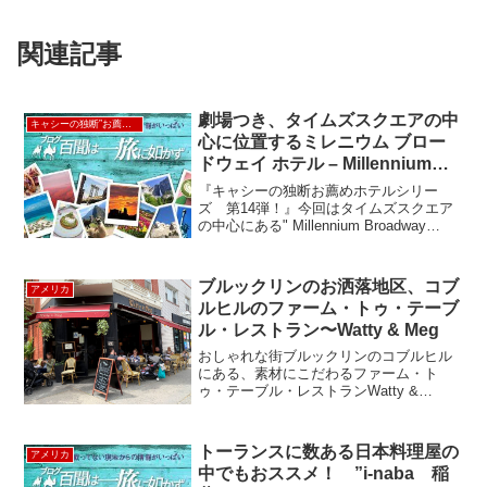
関連記事
劇場つき、タイムズスクエアの中
キャシーの独断”お薦め”ホテル
心に位置するミレニウム ブロー
ドウェイ ホテル – Millennium
Broadway Hotel New York
『キャシーの独断お薦めホテルシリー
ズ 第14弾！』今回はタイムズスクエア
の中心にある" Millennium Broadway
Hotel " をご紹介！！ミレニウム ブロー
ドウェイ ホテルは、スタンダードクラス
のホテルと別館のプレミアム...
ブルックリンのお洒落地区、コブ
アメリカ
ルヒルのファーム・トゥ・テーブ
ル・レストラン〜Watty & Meg
おしゃれな街ブルックリンのコブルヒル
にある、素材にこだわるファーム・ト
ゥ・テーブル・レストランWatty &
Meg（ワッティー&メグ）でブランチをし
ました。ワッティー&メグでは、地元でと
れた旬の新鮮な食材を使ったアメリカ料
トーランスに数ある日本料理屋の
アメリカ
理が楽しめます。...
中でもおススメ！ ”i-naba 稲