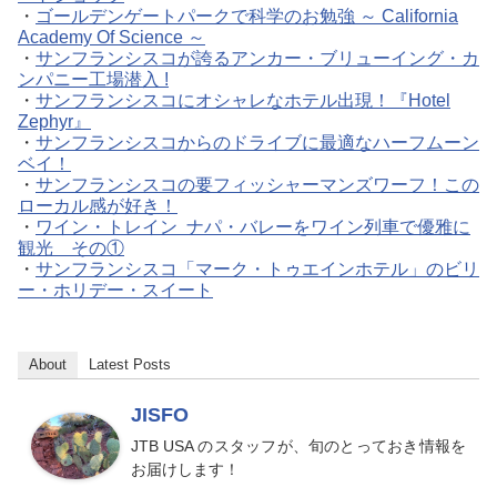
・
ゴールデンゲートパークで科学のお勉強 ～ California
Academy Of Science ～
・
サンフランシスコが誇るアンカー・ブリューイング・カ
ンパニー工場潜入 !
・
サンフランシスコにオシャレなホテル出現！『Hotel
Zephyr』
・
サンフランシスコからのドライブに最適なハーフムーン
ベイ！
・
サンフランシスコの要フィッシャーマンズワーフ！この
ローカル感が好き！
・
ワイン・トレイン ナパ・バレーをワイン列車で優雅に
観光 その①
・
サンフランシスコ「マーク・トゥエインホテル」のビリ
ー・ホリデー・スイート
About
Latest Posts
JISFO
JTB USA のスタッフが、旬のとっておき情報を
お届けします！