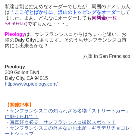
私達は割と控えめなオーダーでしたが、周囲のアメリカ人
は
「ここぞとばかりに」沢山のトッピングをオーダー
して
ました。まあ、どんなにオーダーしても
同料金
(一枚
$8.69+tax)
ですもんね・・・。
Pieology
は、サンフランシスコからはちょっと遠い、お
隣の
Daly City
にあります。そのうちサンフランシスコ市
内にも出来るかな？
八重 in San Francisco
Pieology
309 Gellert Blvd
Daly City, CA 94015
http://www.pieology.com/
【関連記事】
・
サンフランシスコの知られざる名物「ストリートカー」
に魅せられて！
・
写真好き必見！サンフランシスコ撮影スポット！
・
サンフランシスコの外さないお土産－ギラデリチョコレ
ートショップ