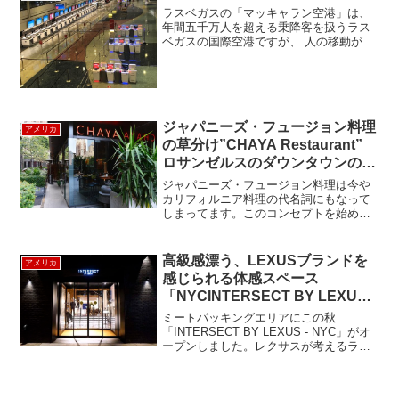
ラスベガスの「マッキャラン空港」は、
年間五千万人を超える乗降客を扱うラス
ベガスの国際空港ですが、 人の移動が規
制されている現在では、ラスベガスを訪
れる交通手段は陸路が中心となり、 以前
は早朝から夜中まで混雑していたターミ
ナルも、今は人もまば...
ジャパニーズ・フュージョン料理
アメリカ
の草分け”CHAYA Restaurant”
ロサンゼルスのダウンタウンのお
勧めレストラン
ジャパニーズ・フュージョン料理は今や
カリフォルニア料理の代名詞にもなって
しまってます。このコンセプトを始めた
のが、ベニスビーチとダウンタウンにあ
る、CHAYAレストランでした。1981年の
オープン以来、アンジェリーに愛され続
高級感漂う、LEXUSブランドを
アメリカ
け、今は日本の素...
感じられる体感スペース
「NYCINTERSECT BY LEXUS –
NYC」
ミートパッキングエリアにこの秋
「INTERSECT BY LEXUS - NYC」がオ
ープンしました。レクサスが考えるライ
フスタイルを体験できるグローバル規模
のブランド活動発信拠点地で、デザイ
ン、アート、ファッション、カルチャー