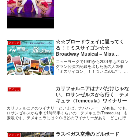
（...
☆☆ブロードウェイに返ってく
アメリカ
る！！ミスサイゴン☆☆
Broadway Musical – Miss
Saigon –
ニューヨークで1991から2001年ものロン
グラン公演の記録を出したあの人気作
「ミスサイゴン」！！ついに2017年、ブ
ロードウェイに帰ってきますあらす
じ・・・元はロンドン・ウエストエンド
で初演された「ミス・サイゴン」「レ・
カリフォルニアはナパだけじゃな
アメリカ
ミゼラブル」の作曲...
い、ロサンゼルスから行く テメ
キュラ（Temecula）ワイナリー
カリフォルニアのワイナリーといえば、ナパバレー が有名。でも、
ロサンゼルスから車で1時間半くらいの テメキュラ(Temecula) も
素敵です。テメキュラには２０ほどのワイナリーがあり、どこに行こ
うか迷ってしまう。とりあえず、一番手前のワイ...
ラスベガス空港のビルボード
アメリカ