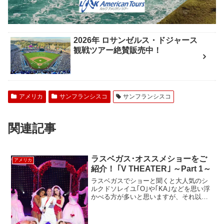
2026年 ロサンゼルス・ドジャース
観戦ツアー絶賛販売中！
アメリカ
サンフランシスコ
サンフランシスコ
関連記事
ラスベガス･オススメショーをご
アメリカ
紹介！ ｢V THEATER｣ ～Part 1～
ラスベガスでショーと聞くと大人気のシ
ルクドソレイユ｢O｣や｢KA｣などを思い浮
かべる方が多いと思いますが、それ以外
にもたくさんのショーがあるのをご存知
ですか？今回はPlanet Hollywood（プラネ
ットハリウッド）のミラクルマイルズ