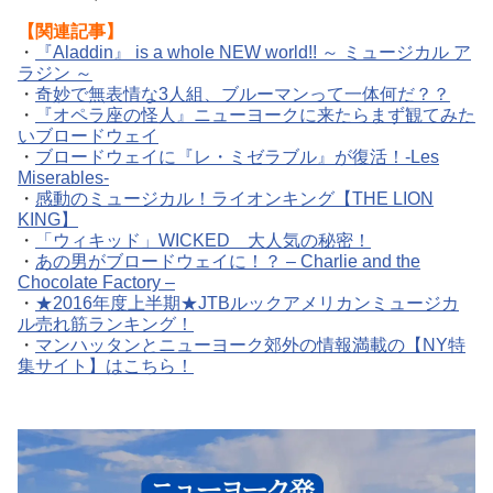
【関連記事】
・
『Aladdin』 is a whole NEW world!! ～ ミュージカル ア
ラジン ～
・
奇妙で無表情な3人組、ブルーマンって一体何だ？？
・
『オペラ座の怪人』ニューヨークに来たらまず観てみた
いブロードウェイ
・
ブロードウェイに『レ・ミゼラブル』が復活！-Les
Miserables-
・
感動のミュージカル！ライオンキング【THE LION
KING】
・
「ウィキッド」WICKED 大人気の秘密！
・
あの男がブロードウェイに！？ – Charlie and the
Chocolate Factory –
・
★2016年度上半期★JTBルックアメリカンミュージカ
ル売れ筋ランキング！
・
マンハッタンとニューヨーク郊外の情報満載の【NY特
集サイト】はこちら！