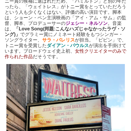
ニー賞の候補に選ばれたため、「ハミルトン」と別の年だ
ったら、「ウェイトレス」がトニー賞をとっていただろう
という人も少くなくはない、評価の高い演目です。脚本
は、ショーン・ペン主演映画の「アイ・アム・サム」の監
督、脚本、プロデューサーの
ジェシー・ネルソン
。音楽
は、
「Love Song(邦題:こんなハズじゃなかったラヴ・ソ
ング)」
でグラミー賞にノミネート経験をもつシンガー・
ソングライター、
サラ・バレリス
が担当。「ピピン」で、
トニー賞を受賞した
ダイアン・パウルス
が演出を手掛けて
います。ブロードウェイ史上初、
女性クリエイターのみで
作られた作品
だそうです。