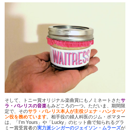
そして、トニー賞オリジナル楽曲賞にもノミネートさた
サ
ラ・バレリスの音楽
もみどころの一つ。ただいま、期間限
定で、その
サラ・バレリス本人が主役ジェナ・ハンターソ
ン役を務めています
。相手役の婦人科医のジム・ポマター
は、「I’m Yours」や「Lucky」のヒット曲で知られるグラ
ミー賞受賞者の
実力派シンガーのジェイソン・ムラーズ
が