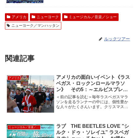
アメリカ
ニューヨーク
ミュージカル／音楽／ショー
ニューヨーク／マンハッタン
ルックツアー
関連記事
アメリカの面白いイベント《ラス
アメリカ
ベガス・ロックンロールマラソ
ン》 その5：～エルビスプレス
リーが走るラスベガスマラソン～
＜前の記事を読む＞毎年ラスベガスマラ
ソンを走るランナーの中には、個性豊か
な人々がたくさんいます。クリスマスが
近づいてきてサンタクロースの衣装を着
て走るランナーもいれば、アニメキャラ
クター等のコスプレをして楽しみながら
ラブ THE BEETLES LOVE ”シ
走るランナーもいます。ク...
ミュージカル／音楽／ショー
ルク・ドゥ・ソレイユ” ラスベガ