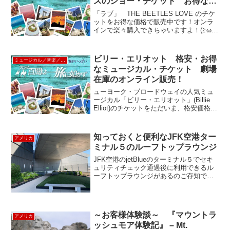
スのショー・チケット お得な劇
場在庫オンライン販売！
「ラブ」 THE BEETLES LOVE のチケ
ットをお得な価格で販売中です！オンラ
インで楽々購入できちゃいますよ！(≧ω≦)
ｂ 簡単で手配ができる理由「ここが違い
ます！」ルックツアーのラスベガス・シ
ョーチケット予約システムは、チケット
ビリー・エリオット 格安・お得
ミュージカル／音楽／ショー
手...
なミュージカル・チケット 劇場
在庫のオンライン販売！
ューヨーク・ブロードウェイの人気ミュ
ージカル「ビリー・エリオット」(Billie
Elliot)のチケットをただいま、格安価格で
販売中ヾ(≧∇≦*)〃 今すぐ、オンライン
をチェケラ (･◇･)ゞ ルックツアーのチ
ケット予約システムの秘密・・...
知っておくと便利なJFK空港ター
アメリカ
ミナル５のルーフトップラウンジ
JFK空港のjetBlueのターミナル５でセキ
ュリティチェック通過後に利用できるル
ーフトップラウンジがあるのご存知です
か？ルーフトップラウンジへの入り口
は、ゲート28の前くらいにあります。こ
のストアの隣"T5"の看板が目印です。セ
キュリティ...
～お客様体験談～ 『マウントラ
アメリカ
ッシュモア体験記』 – Mt.