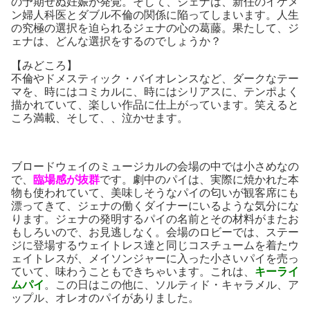
の予期せぬ妊娠が発覚。そして、ジェナは、新任のイケメ
ン婦人科医とダブル不倫の関係に陥ってしまいます。人生
の究極の選択を迫られるジェナの心の葛藤。果たして、ジ
ェナは、どんな選択をするのでしょうか？
【みどころ】
不倫やドメスティック・バイオレンスなど、ダークなテー
マを、時にはコミカルに、時にはシリアスに、テンポよく
描かれていて、楽しい作品に仕上がっています。笑えると
ころ満載、そして、、泣かせます。
ブロードウェイのミュージカルの会場の中では小さめなの
で、
臨場感が抜群
です。劇中のパイは、実際に焼かれた本
物も使われていて、美味しそうなパイの匂いが観客席にも
漂ってきて、ジェナの働くダイナーにいるような気分にな
ります。ジェナの発明するパイの名前とその材料がまたお
もしろいので、お見逃しなく。会場のロビーでは、ステー
ジに登場するウェイトレス達と同じコスチュームを着たウ
ェイトレスが、メイソンジャーに入った小さいパイを売っ
ていて、味わうこともできちゃいます。これは、
キーライ
ムパイ
。この日はこの他に、ソルティド・キャラメル、ア
ップル、オレオのパイがありました。