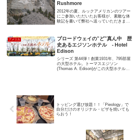
Rushmore
2012年の夏、ルックアメリカンのツアー
にご参加いただいたお客様が、素敵な体
験記を書いて弊社へ送っていただきまし
た。ご家族との素敵な夏の思い出の一場
面をご紹介いたします。 イエロースト
ーン国立公園マウントラッシュモア、グ
ブロードウェイの”ど”真ん中 歴
アメリカ
ランドティトン５日間...
史あるエジソンホテル - Hotel
Edison
シリーズ 第44弾！創業1931年、795部屋
の大型ホテル。トーマスエジソン
(Thomas A. Edison)がこの大型ホテルの
明かりをつけたというのが名前の由来で
ある。ひえー今から80年前にアメリカに
はこんな場所がすでにあったのであー
る...
トッピング選び放題！！「Pieology」で
自分だけのオリジナル・ピザを焼いても
らおう！