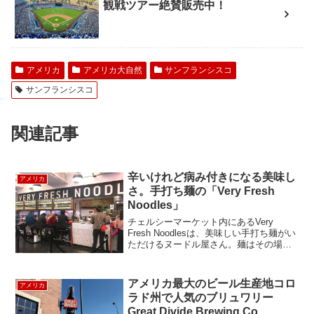
観戦ツアー絶賛販売中！
アメリカ
アメリカ大自然
サンフランシスコ
サンフランシスコ
関連記事
辛いけれど病み付きになる美味し
アメリカ
さ。手打ち麺の「Very Fresh
Noodles」
チェルシーマーケット内にあるVery
Fresh Noodlesは、美味しい手打ち麺がい
ただけるヌードル屋さん。麺はその場で
打っています。メニューはシンプルに、
ヌードルメニューが4種と、サイドメニュ
ーが少し。ドリンクはビールと、ソフト
アメリカ最大のビール生産地コロ
アメリカ
ドリン...
ラド州で人気のブリュワリー
Great Divide Brewing Co