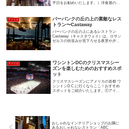
平日をお勧めいたします。）洋食屋のオ
ムライスが食べたい！！オムライス好き
だけど自分でふわふわとろとろオムライ
スが作れない！そんな方に向けたかわい
バーバンクの丘の上の素敵なレス
アメリカ
らしいお店をご紹介：）レ...
トラン〜Castaway
バーバンクの丘の上にあるレストラン
Castaway（キャスタウェイ）は、ロサン
ゼルスの街並みが見下ろせる夜景や夕焼
けがきれいなレストランとして知られて
います。以前は、ポリネシアをテーマに
したレストランだったそうですが、近
年、大改装をして、...
ワシントンDCのクリスマスシー
アメリカ
ズンを楽しむためのおすすめスポ
ット
クリスマスシーズンにアメリカの首都 ワ
シントンD.C.に行くならここ！おすすめ
スポットをご紹介いたします。①アイス
ホッケー キャピタルズゲームワシントン
DCには、野球チーム(Nationals)、アメリ
カンフットボールチーム(Red Ski...
おしゃれなインテリアショップのお隣に
あるおしゃれなレストラン「ABC