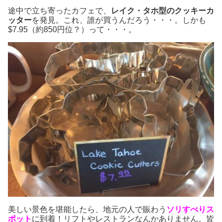
途中で立ち寄ったカフェで、
レイク・タホ型のクッキーカ
ッター
を発見。これ、誰が買うんだろう・・・。しかも
$7.95（約850円位？）って・・・。
美しい景色を堪能したら、地元の人で賑わう
ソリすべりス
ポット
に到着！リフトやレストランなんかありません。皆