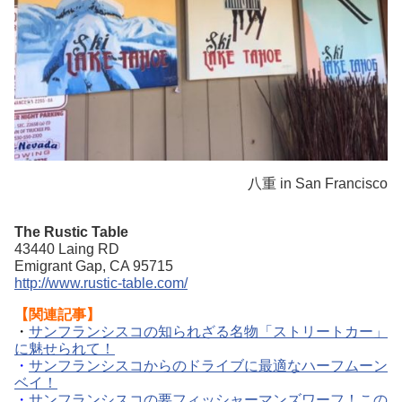
八重 in San Francisco
The Rustic Table
43440 Laing RD
Emigrant Gap, CA 95715
http://www.rustic-table.com/
【関連記事】
・
サンフランシスコの知られざる名物「ストリートカー」
に魅せられて！
・
サンフランシスコからのドライブに最適なハーフムーン
ベイ！
・
サンフランシスコの要フィッシャーマンズワーフ！この