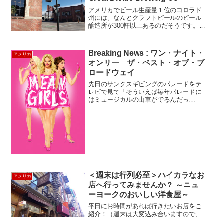
アメリカでビール生産量１位のコロラド
州には、なんとクラフトビールのビール
醸造所が300軒以上あるのだそうです。
1994年創業のGreat Divide Brewing
Co（グレート・ディバイド・ブリューイ
ング・カンパニー）は、同じくコロラ...
Breaking News : ワン・ナイト・
アメリカ
オンリー ザ・ベスト・オブ・ブ
ロードウェイ
先日のサンクスギビングのパレードをテ
レビで見て「そういえば毎年パレードに
はミュージカルの山車がでるんだっ
た。」って少し懐かしい思いをしており
ました。3月からシアターは閉まったまま
ですが、ニューヨークの象徴でもあるミ
ュージカルが1晩限りで帰っ...
＜週末は行列必至＞ハイカラなお
アメリカ
店へ行ってみませんか？ ～ニュ
ーヨークのおいしい洋食屋～
平日にお時間があれば行きたいお店をご
紹介！（週末は大変込み合いますので、