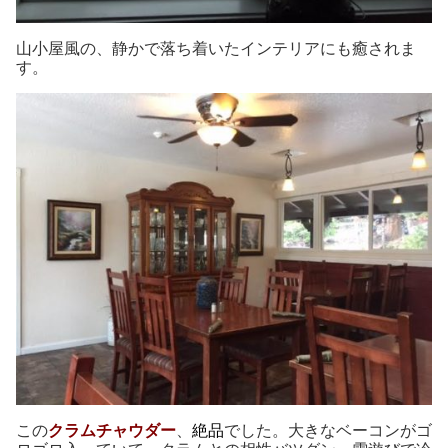
山小屋風の、静かで落ち着いたインテリアにも癒されま
す。
この
クラムチャウダー
、
絶品
でした。大きなベーコンがゴ