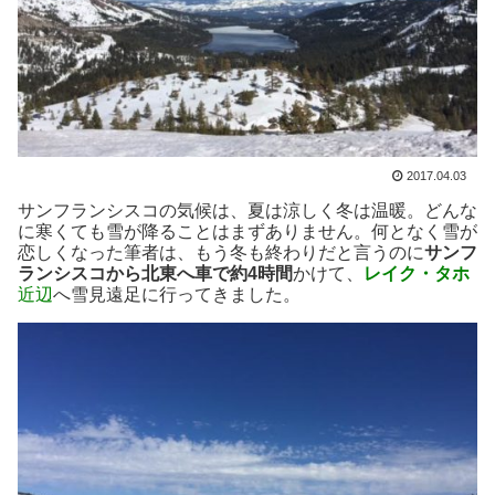
2017.04.03
サンフランシスコの気候は、夏は涼しく冬は温暖。どんな
に寒くても雪が降ることはまずありません。何となく雪が
恋しくなった筆者は、もう冬も終わりだと言うのに
サンフ
ランシスコから北東へ車で約4時間
かけて、
レイク・タホ
近辺
へ雪見遠足に行ってきました。