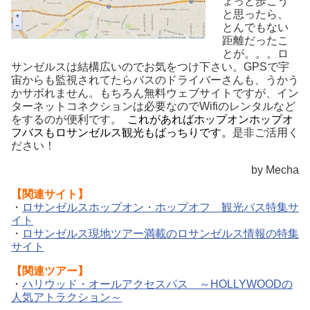
ょっと歩こう
と思ったら、
とんでもない
距離だったこ
とが。。。ロ
サンゼルスは結構広いのでお気をつけ下さい。GPSで宇
宙からも監視されてたらバスのドライバーさんも、うかう
かサボれません。もちろん無料ウェブサイトですが、イン
ターネットコネクションは必要なのでWifiのレンタルなど
をするのが便利です。
これがあればホップオンホップオ
フバスもロサンゼルス観光もばっちりです。
是非ご活用く
ださい！
by Mecha
【関連サイト】
・
ロサンゼルスホップオン・ホップオフ 観光バス特集サ
イト
・
ロサンゼルス現地ツアー満載のロサンゼルス情報の特集
サイト
【関連ツアー】
・
ハリウッド・オールアクセスパス ～HOLLYWOODの
人気アトラクション～