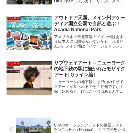
Little Spain（メルカド・リトル・スペイ
ン）にオープンしたレストランMAR（マ
ル）に行ってきました。店名MARとは、
スペイン語で海という意味で、レスト...
アウトドア天国、メイン州アケー
アメリカ
ディア国立公園で自然と遊ぶ！ –
Acadia National Park –
アメリカ本土最北東端のメイン州はあま
り日本人には馴染みがないかもしれませ
んが、メイン州は「バケーションラン
ド」という愛称で呼ばれている通り、ア
メリカ東部に住むアメリカ人には大人気
の地。夏はキャンプやハイキング、秋は
サブウェイアート～ニューヨーク
アメリカ
紅葉狩り、冬はスキーなど、...
の地下鉄の駅に描かれたモザイク
アート[Ｑライン編]
ニューヨークの地下鉄には沢山のモザイ
クアートが見られるのをご存知ですか？
探し始めると、けっこう沢山あるんで
す。著名なアーティストの作品も多くあ
るので、一見の価値ありです。まずは、
一番新しく開通したセカンドアベニュー
ラインから。Ｑラインの86...
リマのオーシャンフラントの絶景レスト
ラン “La Rosa Nautica” リマでの思い出