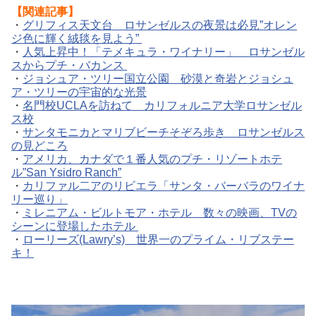
【関連記事】
・
グリフィス天文台 ロサンゼルスの夜景は必見”オレン
ジ色に輝く絨毯を見よう”
・
人気上昇中！「テメキュラ・ワイナリー」 ロサンゼル
スからプチ・バカンス
・
ジョシュア・ツリー国立公園 砂漠と奇岩とジョシュ
ア・ツリーの宇宙的な光景
・
名門校UCLAを訪ねて カリフォルニア大学ロサンゼル
ス校
・
サンタモニカとマリブビーチそぞろ歩き ロサンゼルス
の見どころ
・
アメリカ、カナダで１番人気のプチ・リゾートホテ
ル”San Ysidro Ranch”
・
カリファル二アのリビエラ「サンタ・バーバラのワイナ
リー巡り」
・
ミレニアム・ビルトモア・ホテル 数々の映画、TVの
シーンに登場したホテル
・
ローリーズ(Lawry’s) 世界一のプライム・リブステー
キ！