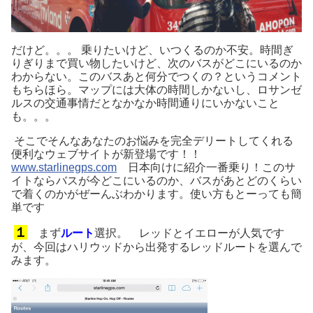
だけど。。。 乗りたいけど、いつくるのか不安。時間ぎ
りぎりまで買い物したいけど、次のバスがどこにいるのか
わからない。このバスあと何分でつくの？というコメント
もちらほら。マップには大体の時間しかないし、ロサンゼ
ルスの交通事情だとなかなか時間通りにいかないこと
も。。。
そこでそんなあなたのお悩みを完全デリートしてくれる
便利なウェブサイトが新登場です！！
www.starlinegps.com
日本向けに紹介一番乗り！このサ
イトならバスが今どこにいるのか、バスがあとどのくらい
で着くのかがぜーんぶわかります。使い方もとーっても簡
単です
１
まず
ルート
選択。 レッドとイエローが人気です
が、今回はハリウッドから出発するレッドルートを選んで
みます。