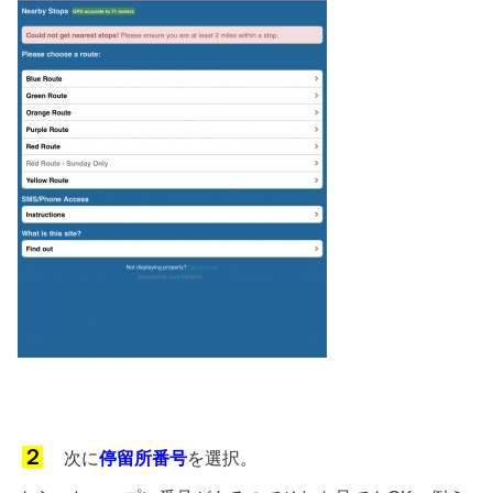
２
次に
停留所番号
を選択。