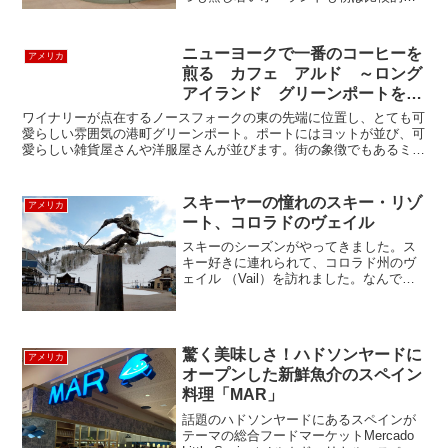
わやかに過ごせます。アニキン（アニマ
ルキングダムのことです）は、４大パー
クの中でも圧倒的に緑が多いので、私的
ニューヨークで一番のコーヒーを
アメリカ
には夏でも１番過ごしや...
煎る カフェ アルド ～ロング
アイランド グリーンポートを訪
ねる～
ワイナリーが点在するノースフォークの東の先端に位置し、とても可
愛らしい雰囲気の港町グリーンポート。ポートにはヨットが並び、可
愛らしい雑貨屋さんや洋服屋さんが並びます。街の象徴でもあるミッ
チェルパークにはアンティークの貴重な回転木馬（caro...
スキーヤーの憧れのスキー・リゾ
アメリカ
ート、コロラドのヴェイル
スキーのシーズンがやってきました。ス
キー好きに連れられて、コロラド州のヴ
ェイル （Vail）を訪れました。なんで
も、このヴェイルは、アメリカで最も大
きいスキー・リゾートの一つ。私達が訪
れた時は、まだ早かったので、一部のコ
ースしかあいていませ...
驚く美味しさ！ハドソンヤードに
アメリカ
オープンした新鮮魚介のスペイン
料理「MAR」
話題のハドソンヤードにあるスペインが
テーマの総合フードマーケットMercado