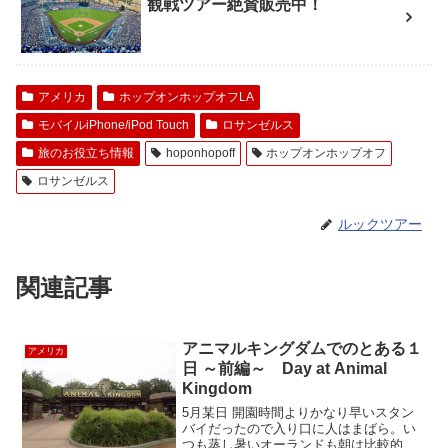
観戦ツアー絶賛販売中！
アメリカ
ホップオンホップオフLA
モバイルiPhone/iPod Touch
ロサンゼルス
旅のお役立ち情報
hoponhopoff
ホップオンホップオフ
ロサンゼルス
ルックツアー
関連記事
アニマルキングダムでのとある１
アメリカ
日 ～前編～ Day at Animal
Kingdom
5月某日 開園時間よりかなり早いスタン
バイだったので入り口に人はまばら。い
つも蒸し暑いオーランドも朝は比較的さ