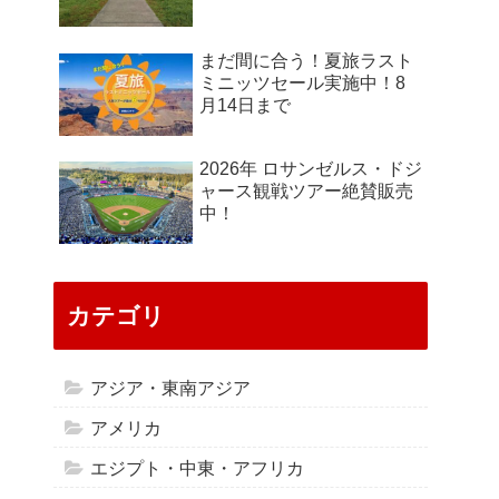
まだ間に合う！夏旅ラスト
ミニッツセール実施中！8
月14日まで
2026年 ロサンゼルス・ドジ
ャース観戦ツアー絶賛販売
中！
カテゴリ
アジア・東南アジア
アメリカ
エジプト・中東・アフリカ