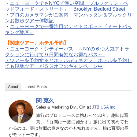
・
ニューヨークでもNYCで無い空間「ブルックリン・ベ
ッドフォード・ストリート」 Brooklyn Bedford Street
・
プロのカメラマンがご案内！マンハッタン＆ブルックリ
ンお散歩ツアー体験記
・
ニューヨークで一番注目のナイトスポット『ミートパッ
キング地区』
【関連ツアー、ホテル予約】
・ニューヨーク・シティーパス ～NYの６つ人気アトラ
クションに行けて９日間有効なお得なパス～
・ツアーを予約するとホテルが５％オフ、ホテルを予約し
ても現地ツアーが５％オフのキャンペーン中
About
Latest Posts
関 克久
at
Sales & Marketing Div., GM
JTB USA Inc.,
旅行のプロデュースに携わって30年。趣味は写
真。「百聞は一旅に如かず」旅に出て初めてわ
かるのは、実は故郷の良さなのかも知れません。旅は百薬の長
がモットーです。