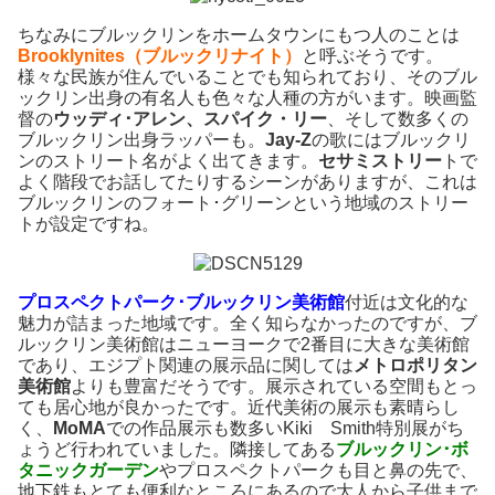
ちなみにブルックリンをホームタウンにもつ人のことは
Brooklynites（ブルックリナイト）
と呼ぶそうです。
様々な民族が住んでいることでも知られており、そのブル
ックリン出身の有名人も色々な人種の方がいます。映画監
督の
ウッディ･アレン、スパイク・リー
、そして数多くの
ブルックリン出身ラッパーも。
Jay-Z
の歌にはブルックリ
ンのストリート名がよく出てきます。
セサミストリー
トで
よく階段でお話してたりするシーンがありますが、これは
ブルックリンのフォート･グリーンという地域のストリー
トが設定ですね。
プロスペクトパーク･ブルックリン美術館
付近は文化的な
魅力が詰まった地域です。全く知らなかったのですが、ブ
ルックリン美術館はニューヨークで2番目に大きな美術館
であり、エジプト関連の展示品に関しては
メトロポリタン
美術館
よりも豊富だそうです。展示されている空間もとっ
ても居心地が良かったです。近代美術の展示も素晴らし
く、
MoMA
での作品展示も数多いKiki Smith特別展がち
ょうど行われていました。隣接してある
ブルックリン･ボ
タニックガーデン
やプロスペクトパークも目と鼻の先で、
地下鉄もとても便利なところにあるので大人から子供まで