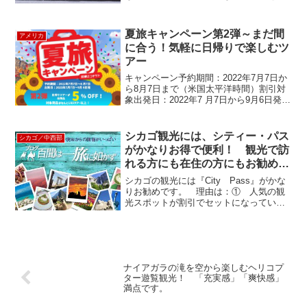
じめ、フルーツがのったもの、クッキー
を練り込んだもの、コーヒーやチョコレ
ート風味のものなどなど、そのお店の...
夏旅キャンペーン第2弾～まだ間
アメリカ
に合う！気軽に日帰りで楽しむツ
アー
キャンペーン予約期間：2022年7月7日か
ら8月7日まで（米国太平洋時間）割引対
象出発日：2022年7 月7日から9月6日発の
ツアーに適用日帰りのツアーがすべて一
律５％OFF！！！対象商品はなんと185ツ
アー以上！こちらからご覧ください。
シカゴ観光には、シティー・パス
シカゴ／中西部
今...
がかなりお得で便利！ 観光で訪
れる方にも在住の方にもお勧めし
ます。 City Pass
シカゴの観光には『City Pass』がかな
りお勧めです。 理由は：① 人気の観
光スポットが割引でセットになっている
のでお得！（全部利用すると$100以
上！ $30以上もお得です!!） ②
Express Lineが利用できてるので時間が
S...
ナイアガラの滝を空から楽しむヘリコプ
ター遊覧観光！ 「充実感」「爽快感」
満点です。