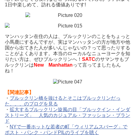
1日中楽しめて、訪れる価値ありです!
マンハッタン在住の人は、ブルックリンのことをちょっと
小馬鹿にするんですが、実はマンハッタンの方が地方や他
国から出てきた人が多いんじゃないの？って思ったりする
ことがよくあります。本当のローカルなニューヨークを知
りたい方は、ぜひブルックリンへ！
SATC
のサマンサもブ
ルックリンは
New Manhattan
って言ってましたもん
ね！
【関連記事】
・
ブルックリン橋を抜けるとそこはブルックリンだっ
た、、、のブログを見る
・
拡大するブルックリン旋風の目「ブルックイン・インダ
ストリーズ」 人気のカジュアル・ファッション・ブラン
ド
・
NYで一番ホットな若者の町「ウィリアムスバーグ」で
ポスト・パンク・バンドPILのライブを聴く