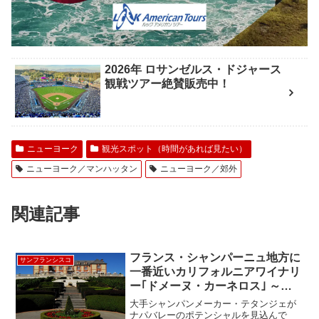
2026年 ロサンゼルス・ドジャース
観戦ツアー絶賛販売中！
ニューヨーク
観光スポット（時間があれば見たい）
ニューヨーク／マンハッタン
ニューヨーク／郊外
関連記事
フランス・シャンパーニュ地方に
サンフランシスコ
一番近いカリフォルニアワイナリ
ー｢ドメーヌ・カーネロス｣ ～
Domaine Carneros~
大手シャンパンメーカー・テタンジェが
ナパバレーのポテンシャルを見込んで