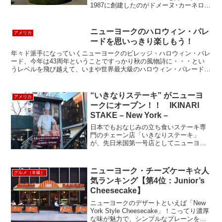
1987に創建したのがドメーヌ･カーネロ
ス。シャンパーニュ地方で製造されてい
ないので「シャンパン」とは呼べないで
すが、こちらのスパークリングワインは
ニューヨークのハロウィン・パレ
アメリカ
製法、品質ともに本場と...
ードを思いっきり楽しもう！
年々ド派手になっていくニューヨークのビレッジ・ハロウィン・パレ
ード、今年は43周年ということですっかり秋の風物詩に・・・とい
うレベルを飛び越えて、いまや世界最大級のハロウィン・パレードで
はないでしょうか。なんといっても仮装さえしていればOK...
“いきなりステーキ” がニューヨ
アメリカ
ークにオープン！！ IKINARI
STAKE – New York –
日本でもおなじみの立ち食いステーキ専
門のチェーン店「いきなりステーキ」
が、先日米国第一号店としてニューヨー
クにオープンしました。場所はイースト
ビレッジ、10thストリート沿いです。立
ち食いということで、当然カウンター席
ニューヨーク・チーズケーキ☆人
グルメ（Ｂ級）
が並び椅子はありません...
気ランキング【第4位：Junior’s
Cheesecake】
ニューヨークのデザートといえば「New
York Style Cheesecake」！こってり濃厚
な味が魅力で、シンプルなプレーンをは