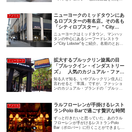
早4年、地元住民たちの間に定着しつつあ
ります。こちらはアッパーイースト店キ
ラキラとショーケースに並ぶケーキが興
ニューヨークのミッドタウンにあ
アメリカ
味をそそります。店内はゆ...
るロブスターの有名店。その名も
「シティロブスター」 “ City
Lobster ”
ニューヨークはミッドタウン、マンハッ
タンの中心にあるシーフードレストラ
ン"City Lobster"をご紹介。名前のとおり
ロブスターが有名なお店です。ロックフ
ェラーセンターやほとんどのミュージカ
ルシアターにも近いお店です。 今回はラ
拡大するブルックリン旋風の目
ニューヨーク
ンチのコ...
「ブルックイン・インダストリー
ズ」 人気のカジュアル・ファッ
ション・ブランド ”Brooklyn
知る人ぞ知る、いやブルックリン住人に
Industries”
言わせると「常識」ですが、ファッショ
ンのカジュアル・ブランドの「ブルック
リン・インダストリー」アウトレット店
をご紹介します。場所は、あの有名な
（現金しか取らないんです)「ピーター・
ラルフローレンが手掛けるレスト
アメリカ
ルガー・ステーキハウス」...
ランPolo Barで過ごす贅沢な時間
ずっと行きたいと思っていた、あのラル
フローレンが手がけるレストランPolo
Bar（ポロバー）に行くことができまし