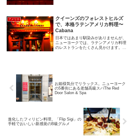
た。ラルフローレンのレストランは、シ
カゴ、パリ、ロンドンとこのニューヨー
ク店の4軒のみだそう。ここ、予約が一番
困難なレストラ...
クイーンズのフォレストヒルズ
アメリカ
で、本格ラテンアメリカ料理〜
Cabana
日本ではあまり馴染みがありませんが、
ニューヨークでは、ラテンアメリカ料理
のレストランをたくさん見かけます。
Cabana（カバナ）は、ラテン系の人が多
く住んでいるクイーンズで、人気のラテ
ン料理レストランで、地下鉄のフォレス
トヒルズの駅から徒歩...
お姫様気分でリラックス。ニューヨーク
の5番街にある老舗高級スパThe Red
Door Salon & Spa
進化したフィリピン料理。「Flip Sigi」の
手軽でおいしい新感覚のB級グルメ