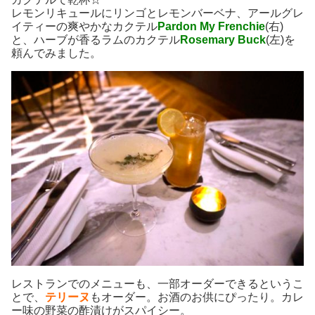
レモンリキュールにリンゴとレモンバーベナ、アールグレ
イティーの爽やかなカクテル
Pardon My Frenchie
(右)
と、ハーブが香るラムのカクテル
Rosemary Buck
(左)を
頼んでみました。
レストランでのメニューも、一部オーダーできるというこ
とで、
テリーヌ
もオーダー。お酒のお供にぴったり。カレ
ー味の野菜の酢漬けがスパイシー。