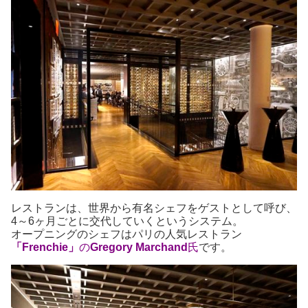
レストランは、世界から有名シェフをゲストとして呼び、
4～6ヶ月ごとに交代していくというシステム。
オープニングのシェフはパリの人気レストラン
「Frenchie」
の
Gregory Marchand
氏
です。