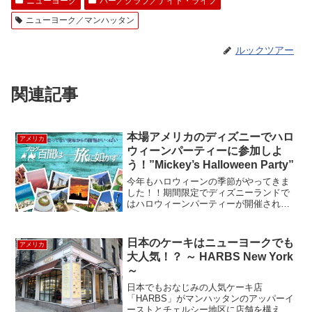
ニューヨーク
バー／クラブ／ナイト・ライフ
ニューヨーク／マンハッタン
ルックツアー
関連記事
本場アメリカのディズニーでハロ
アメリカ
ウィーンパーティーに参加しよ
う！”Mickey’s Halloween Party”
今年もハロウィーンの季節がやってきま
した！！期間限定でディズニーランドで
はハロウィーンパーティーが開催されま
す。ディズニーでのハロウィーンパーテ
ィーは現地でも毎年大好評！！すでにデ
ィズニーでのオフィシャルサイトではチ
日本のケーキはニューヨークでも
アメリカ
ケット完売の大人気ぶりで...
大人気！？ ～ HARBS New York
～
日本でもおなじみの人気ケーキ店
「HARBS」がマンハッタンのアッパーイ
ーストとチェルシー地区に店舗を構えて