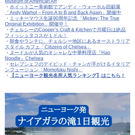
Museum of American Art
・
ホイットニー美術館でアンディ・ウォーホル回顧展
「Andy Warhol – From A to B and Back Again」開催中
・
ミッキーマウス生誕90周年記念「Mickey: The True
Original Exhibition」開催中！
・
チェルシーのCooper’s Craft & Kitchenで月曜日は絶品
フィッシュタコスが１ドル！
・
朝食やランチに、チェルシー地区にあるオーストラリア
スタイル カフェ「Citizens of Chelsea」
・
ヌードルが人気のオシャレな中華料理店『Hao
Noodle』Chelsea
・
セレブシェフのデイビッド・チャンが手がけるイタリア
ンフュージョン「Momofuku Nishi」
・
【ニューヨーク観光名所人気ランキング】はこちら！