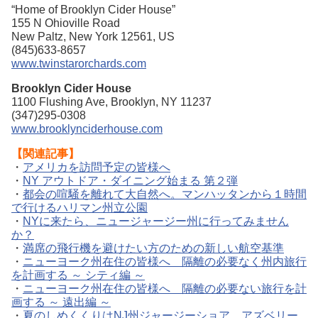
“Home of Brooklyn Cider House”
155 N Ohioville Road
New Paltz, New York 12561, US
(845)633-8657
www.twinstarorchards.com
Brooklyn Cider House
1100 Flushing Ave, Brooklyn, NY 11237
(347)295-0308
www.brooklynciderhouse.com
【関連記事】
・
アメリカを訪問予定の皆様へ
・
NY アウトドア・ダイニング始まる 第２弾
・
都会の喧騒を離れて大自然へ。マンハッタンから１時間
で行けるハリマン州立公園
・
NYに来たら、ニュージャージー州に行ってみません
か？
・
満席の飛行機を避けたい方のための新しい航空基準
・
ニューヨーク州在住の皆様へ 隔離の必要なく州内旅行
を計画する ～ シティ編 ～
・
ニューヨーク州在住の皆様へ 隔離の必要ない旅行を計
画する ～ 遠出編 ～
・
夏のしめくくりはNJ州ジャージーショア、アズベリー