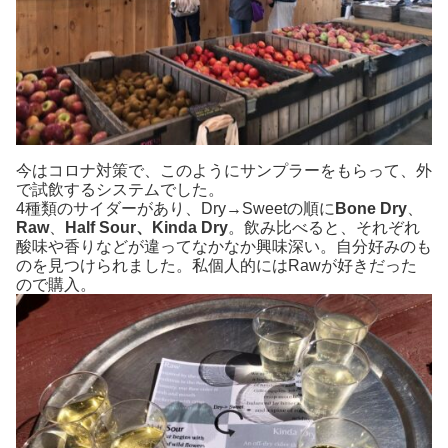
今はコロナ対策で、このようにサンプラーをもらって、外
で試飲するシステムでした。
4種類のサイダーがあり、Dry→Sweetの順に
Bone Dry
、
Raw
、
Half Sour、Kinda Dry
。飲み比べると、それぞれ
酸味や香りなどが違ってなかなか興味深い。自分好みのも
のを見つけられました。私個人的にはRawが好きだった
ので購入。