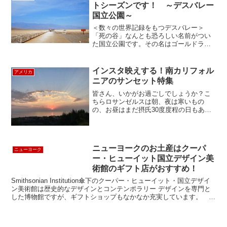
トシーズンです！ ～デスバレー
国立公園～
＜数々の世界記録をもつデスバレー＞
「死の谷」なんとも恐ろしい名前がつい
た国立公園です。その名はゴールドラッ
シュのころ（1849年）にカリフォルニア
に向かって近道をしようとして迷い込ん
だグループのうちの一人が、暑さと脱水
インスタ映えする！南カリフォル
アメリカ
症状により、絶命した...
ニアのサンセット特集
皆さん、いかがお過ごしでしょうか？こ
ちらロサンゼルスは朝、夜は寒いもの
の、お昼はまだ摂氏30度度程の日もあり
ます。今回はインスタ映えする美しいサ
ンセットが見える場所を、以前に投稿し
た画像も含めて、まとめてご紹介させて
いただきます♪1. Pa...
ニューヨークのお土産はクーパ
ニューヨーク
ー・ヒューイット国立デザイン美
術館のギフト店がおすすめ！
Smithsonian Institution傘下のクーパー・ヒューイット・国立デザイ
ン美術館は歴史的なデザインとコンテンポラリー デザインを専門と
した博物館ですが、ギフトショップもなかなか充実しています。 近
代美術館のギフト店もお土産選び...