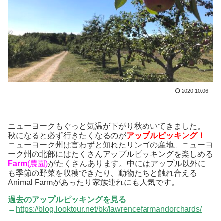
2020.10.06
ニューヨークもぐっと気温が下がり秋めいてきました。
秋になると必ず行きたくなるのが
アップルピッキング！
ニューヨーク州は言わずと知れたリンゴの産地。ニューヨ
ーク州の北部にはたくさんアップルピッキングを楽しめる
Farm
(農園)
がたくさんあります。中にはアップル以外に
も季節の野菜を収穫できたり、動物たちと触れ合える
Animal Farmがあったり家族連れにも人気です。
過去のアップルピッキングを見る
→
https://blog.looktour.net/bk/lawrencefarmandorchards/