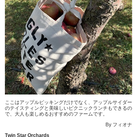
ここは
アップルピッキング
だけでなく、
アップルサイダー
のテイスティング
と美味しいピクニックランチもできるの
で、大人も楽しめるおすすめのファームです。
By フィオナ
Twin Star Orchards