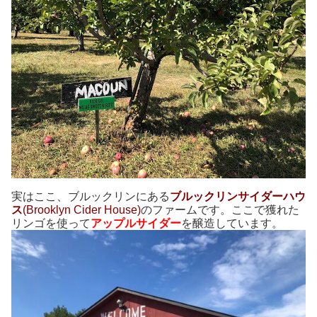
実はここ、ブルックリンにある
ブルックリンサイダーハウ
ス
(Brooklyn Cider House)
のファームです。ここで獲れた
リンゴを使って
アップルサイダー
を醸造しています。