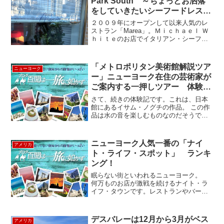
Park South ～ちょっとお洒落
をしていきたいシーフードレスト
ラン～
２００９年にオープンして以来人気のレ
ストラン「Marea」。Ｍｉｃｈａｅｌ Ｗ
ｈｉｔｅのお店でイタリアン・シーフー
ドのお店です。場所はセントラルパーク
サウスにあり、コロンバスサークルから
すぐ。週末の昼間ですがほぼ満席！人気
「メトロポリタン美術館解説ツア
ニューヨーク
なのが伺えます。予...
ー」ニューヨーク在住の芸術家が
ご案内する一押しツアー 体験記
②
さて、続きの体験記です。これは、日本
館にあるイサム・ノグチの作品。 この作
品は水の音を楽しむものなのだそうで、
水の音が聞こえやすいような仕掛けにな
っているとか。石を削って、二面性を同
じ向きにみせて出来たこの作品、「自然
ニューヨーク人気一番の「ナイ
アメリカ
のものに、人間の知恵が...
ト・ライフ・スポット」 ランキ
ング！
眠らない街といわれるニューヨーク。
何万ものお店が激戦を続けるナイト・ラ
イフ・タウンです。レストランやバーな
どのランキングを王道として知られるＺ
ａｇａｔ（ザガット）が2010～2011年に
選んだニューヨークで一番ホットなナイ
デスバレーは12月から3月がベス
アメリカ
トライフを楽しむ...