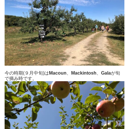
今の時期(９月中旬)は
Macoun
、
Mackintosh
、
Gala
が旬
で摘み時です。