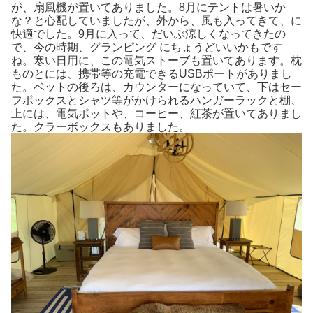
が、扇風機が置いてありました。8月にテントは暑いか
な？と心配していましたが、外から、風も入ってきて、に
快適でした。9月に入って、だいぶ涼しくなってきたの
で、今の時期、グランピング にちょうどいいかもです
ね。寒い日用に、この電気ストーブも置いてあります。枕
ものとには、携帯等の充電できるUSBポートがありまし
た。ベットの後ろは、カウンターになっていて、下はセー
フボックスとシャツ等がかけられるハンガーラックと棚、
上には、電気ポットや、コーヒー、紅茶が置いてありまし
た。クラーボックスもありました。