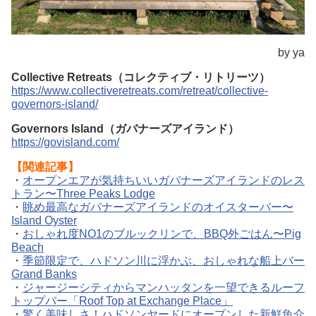
by ya
Collective Retreats（コレクティブ・リトリーツ）
https://www.collectiveretreats.com/retreat/collective-
governors-island/
Governors Island（ガバナーズアイランド）
https://govisland.com/
【関連記事】
・
オープンエアが気持ちいいガバナーズアイランドのレス
トラン〜Three Peaks Lodge
・
眺め最高なガバナーズアイランドのオイスターバー〜
Island Oyster
・
おしゃれ度NO1のブルックリンで、BBQ外ごはん〜Pig
Beach
・
季節限定で、ハドソン川に浮かぶ、おしゃれな船上バー
Grand Banks
・
ジャージーシティからマンハッタンを一望できるルーフ
トップバー「Roof Top at Exchange Place」
・
驚く美味しさ！ハドソンヤードにオープンした新鮮魚介