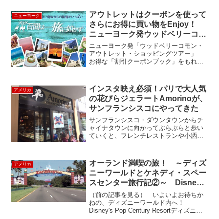
アウトレットはクーポンを使って
ニューヨーク
さらにお得に買い物をEnjoy！
ニューヨーク発ウッドベリーコモ
ン・アウトレットツアー
ニューヨーク発「ウッドベリーコモン・
アウトレット・ショッピングツアー」
お得な「割引クーポンブック」をもれな
くプレゼント！さらにお得にショッピン
グをお楽しみいただけます。AIX Armani
Exchange, Anne Klein, ...
インスタ映え必須！パリで大人気
アメリカ
の花びらジェラートAmorinoが、
サンフランシスコにやってきた
サンフランシスコ・ダウンタウンからチ
ャイナタウンに向かってぶらぶらと歩い
ていくと、フレンチレストランや小洒落
たカフェが密集している「プチ・フラン
ス人街」が登場します。今日はこの地区
に新しく登場した、パリ生まれの可愛ら
オーランド満喫の旅！ ～ディズ
アメリカ
しいジェラート屋さん A...
ニーワールドとケネディ・スペー
スセンター旅行記②～ Disney’s
Pop Century Resort
（前の記事を見る） いよいよお待ちか
ねの、ディズニーワールド内へ！
Disney's Pop Century Resortディズニー
リゾートの中でもバリューホテルで、子