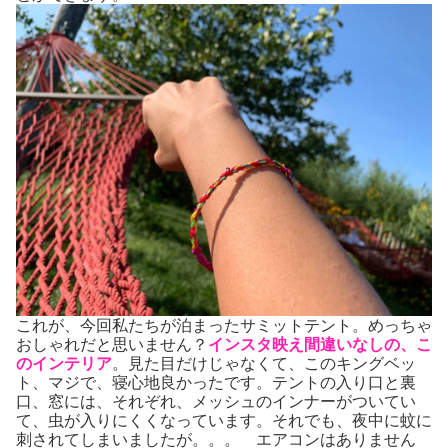
これが、今回私たちが泊まったサミットテント。めっちゃ
おしゃれだと思いません？
インスタ映え間違いなしの、こ
のインテリア
。見た目だけじゃなくて、このキングベッ
ト、マジで、寝心地良かったです。テントの入り口と裏
口、窓には、それぞれ、メッシュのインナーがついてい
て、虫が入りにくくなっています。それでも、夜中に蚊に
刺されてしまいましたが。。。 エアコンはありません