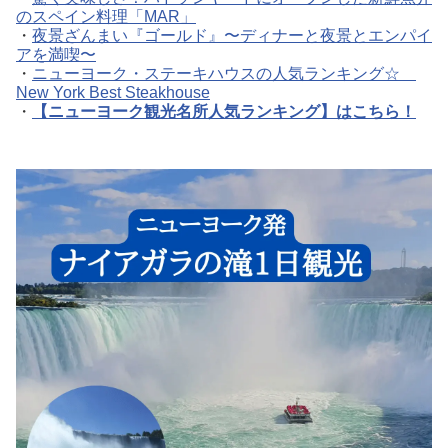
のスペイン料理「MAR」
・
夜景ざんまい『ゴールド』〜ディナーと夜景とエンパイ
アを満喫〜
・
ニューヨーク・ステーキハウスの人気ランキング☆
New York Best Steakhouse
・
【ニューヨーク観光名所人気ランキング】はこちら！