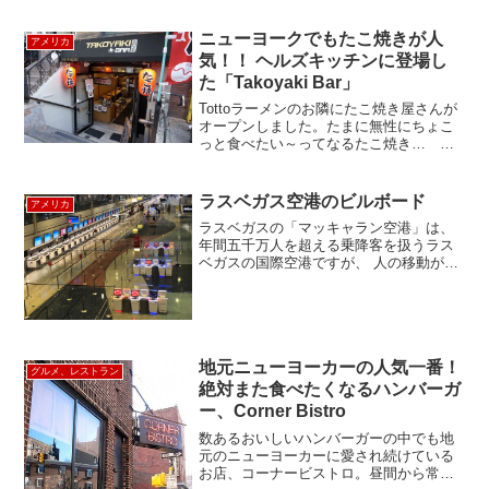
連れファミリーが多く、明るくにぎやか
な雰囲気でした。事前にウェブサイトで
ニューヨークでもたこ焼きが人
アメリカ
い...
気！！ ヘルズキッチンに登場し
た「Takoyaki Bar」
Tottoラーメンのお隣にたこ焼き屋さんが
オープンしました。たまに無性にちょこ
っと食べたい～ってなるたこ焼き… 日
本ではいつでも食べられるけど、ニュー
ヨークではそうもいきません。。 うれ
しいですね～！壁には写真つきのメニュ
ラスベガス空港のビルボード
アメリカ
ー定番のソースたこ...
ラスベガスの「マッキャラン空港」は、
年間五千万人を超える乗降客を扱うラス
ベガスの国際空港ですが、 人の移動が規
制されている現在では、ラスベガスを訪
れる交通手段は陸路が中心となり、 以前
は早朝から夜中まで混雑していたターミ
ナルも、今は人もまば...
地元ニューヨーカーの人気一番！
グルメ、レストラン
絶対また食べたくなるハンバーガ
ー、Corner Bistro
数あるおいしいハンバーガーの中でも地
元のニューヨーカーに愛され続けている
お店、コーナービストロ。昼間から常連