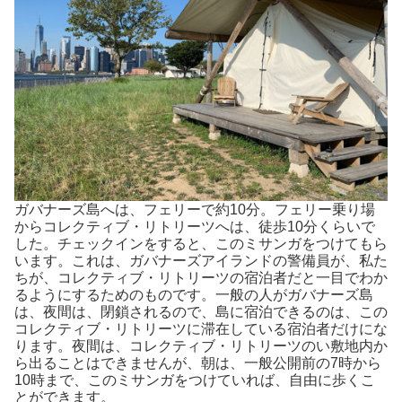
ガバナーズ島へは、フェリーで約10分。フェリー乗り場
からコレクティブ・リトリーツへは、徒歩10分くらいで
した。チェックインをすると、このミサンガをつけてもら
います。これは、ガバナーズアイランドの警備員が、私た
ちが、コレクティブ・リトリーツの宿泊者だと一目でわか
るようにするためのものです。一般の人がガバナーズ島
は、夜間は、閉鎖されるので、島に宿泊できるのは、この
コレクティブ・リトリーツに滞在している宿泊者だけにな
ります。夜間は、コレクティブ・リトリーツのい敷地内か
ら出ることはできませんが、朝は、一般公開前の7時から
10時まで、このミサンガをつけていれば、自由に歩くこ
とができます。