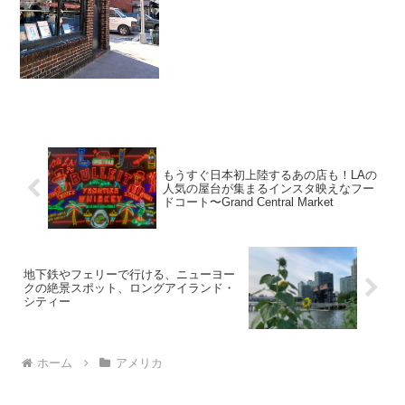
のおじちゃん達がビール片手に熱く語り
あうローカルの雰囲気たっぷりのお店で
す。クラブ帰りの若者から地元のおじい
ちゃんまで、みんなの大好...
もうすぐ日本初上陸するあの店も！LAの
人気の屋台が集まるインスタ映えなフー
ドコート〜Grand Central Market
地下鉄やフェリーで行ける、ニューヨー
クの絶景スポット、ロングアイランド・
シティー
ホーム
アメリカ