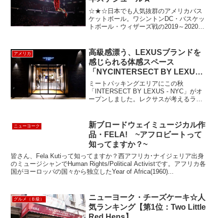
☆★☆日本でも人気抜群のアメリカバス
ケットボール。ワシントンDC・バスケッ
トボール・ウィザーズ戦の2019～2020年
シーズンの日程表です☆★☆会場のチー
ムストアで人気選手やチームグッズを購
入するのも楽しみのひとつ。日程表から
高級感漂う、LEXUSブランドを
アメリカ
試合のある日...
感じられる体感スペース
「NYCINTERSECT BY LEXUS –
NYC」
ミートパッキングエリアにこの秋
「INTERSECT BY LEXUS - NYC」がオ
ープンしました。レクサスが考えるライ
フスタイルを体験できるグローバル規模
のブランド活動発信拠点地で、デザイ
ン、アート、ファッション、カルチャー
新ブロードウェイミュージカル作
ニューヨーク
といった様々...
品・FELA! ~アフロビートって
知ってますか？~
皆さん、Fela Kutiって知ってますか？西アフリカ･ナイジェリア出身
のミュージシャンでHuman Rights/Political Activistです。アフリカ各
国がヨーロッパの国々から独立したYear of Africa(1960)...
ニューヨーク・チーズケーキ☆人
グルメ（Ｂ級）
気ランキング【第1位：Two Little
Red Hens】