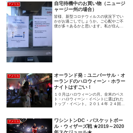
自宅待機中のお買い物（ニュージ
アメリカ
ャージー州の場合）
皆様、新型コロナウィルスの状況下でい
かがお過ごしでしょうか。ご心配やご不
便が多々あるかと思います。私が住んで
いるニュージャージー州ホーボーケンは
マンハッタンまで電車で10分程度の距離
です。多くの人がマンハッタンへ通勤し
ているなどの事情でニュ...
オーランド発：ユニバーサル・オ
アメリカ
ーランドのハロウィーン・ホラー
ナイトはすごい！
１０月はハロウィーンの月。全米のベス
ト・ハロウィーン・イベントに選ばれた
トップ・イベント。２０１４年 ２４回目
のユニバーサル・オーランド “ハロウィー
ン・ホラーナイト” は（2013年のテーマ
は全米で驚異的視聴率の「ＷＡＬＫＩＮ
ワシントンDC・バスケットボー
アメリカ
Ｇ ＤＥＡＤ...
ル・ウィザーズ戦 ★2019～2020
年スケジュール★