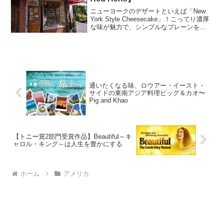
ニューヨークのデザートといえば「New
York Style Cheesecake」！こってり濃厚
な味が魅力で、シンプルなプレーンをは
じめ、フルーツがのったもの、クッキー
を練り込んだもの、コーヒーやチョコレ
ート風味のものなどなど、そのお店の...
通いたくなる味、ロウアー・イースト・
サイドの東南アジア料理ピッグ＆カオ〜
Pig and Khao
【トニー賞2部門受賞作品】Beautiful～キ
ャロル・キング～は人生を豊かにする
ホーム
アメリカ