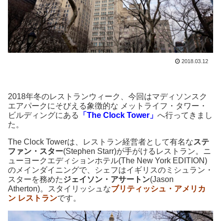
2018.03.12
2018年冬のレストランウィーク、今回はマディソンスク
エアパークにそびえる象徴的な メットライフ・タワー・
ビルディングにある
「The Clock Tower」
へ行ってきまし
た。
The Clock Towerは、レストラン経営者として有名な
ステ
ファン・スター
(Stephen Starr)が手がけるレストラン。ニ
ューヨークエディションホテル(The New York EDITION)
のメインダイニングで、シェフはイギリスのミシュラン・
スターを務めた
ジェイソン・アサートン
(Jason
Atherton)。スタイリッシュな
ブリティッシュ・アメリカ
ン レストラン
です。