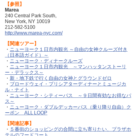
【参照】
Marea
240 Central Park South,
New York, NY 10019
212-582-5100
http://www.marea-nyc.com/
【関連ツアー】
・
ニューヨーク１日市内観光 ～自由の女神クルーズ付き
（日本語ガイド）～
・
ニューヨーク・ディナークルーズ
・
ニューヨーク１日市内観光 ～マンハッタンストーリ
ー・デラックス～
・
新・地下鉄で行く自由の女神とグラウンドゼロ
・
ブロードウェイ・プリシアターディナーとミュージカ
ル・ナイト
・
ニューヨーク・シティーパス ～９日間有効なお得なパ
ス～
・
ニューヨーク・ダブルデッカーバス（乗り降り自由）ク
ーポン ALL LOOP
【関連記事】
・
５番街のショッピングの合間に立ち寄りたい、プラザホ
テルのフードコート