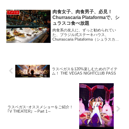
したレストランだったそうですが、近
年、大改装をして、...
肉食女子、肉食男子、必見！
アメリカ
Churrascaria Plataformaで、シ
ュラスコ食べ放題
肉食系の友人に、ずっと勧められてい
た、ブラジル式ステーキハウス、
Churrascaria Plataforma（シュラスカリ
ア・プラッタフォーマ）に行ってきまし
た。シュラスコは、串刺しの大きなお肉
の表面をそぎ切りにして食べるブラジル
のステー...
ラスベガスを120%楽しむためのアイテ
ム！ THE VEGAS NIGHTCLUB PASS
ラスベガス･オススメショーをご紹介！
｢V THEATER｣ ～Part 1～