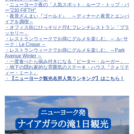
・
ニューヨーク夜の「人気スポット」ルーフ・トップ・バ
ー”230 FIFTH”
・
夜景ざんまい『ゴールド』 ～ディナーと夜景とエンパ
イアを満喫～
・
オフィス街にひっそりと佇むフレンチレストラン「ブラ
ッセリー」
・
レストランウィークでお得にグルメを楽しむ。～ ル･サ
ーク：Le Cirque ～
・
レストランウィークでお得にグルメを楽しむ。～Park
Avenue Winter ～
・
一度食べたら病み付きになる「ピーター・ルーガー」
・
地下の隠れ家的な雰囲気のステーキ・ハウス『クォリテ
ィー・ミート』
・
【ニューヨーク観光名所人気ランキング】はこちら！