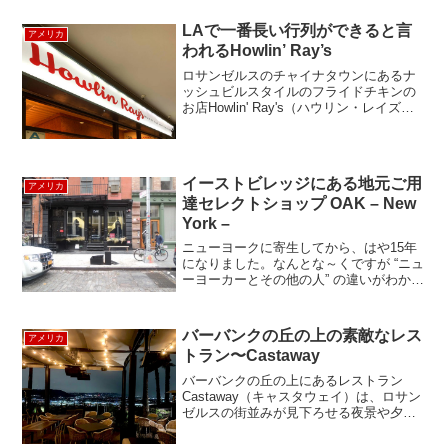
ンシャルセンターにも便利だし、 コンサ
ートやバスケットの試合を観にバークレ
LAで一番長い行列ができると言
アメリカ
ーセンターに来るの...
われるHowlin’ Ray’s
ロサンゼルスのチャイナタウンにあるナ
ッシュビルスタイルのフライドチキンの
お店Howlin' Ray's（ハウリン・レイズ）
は、ロスで一番長い列ができるお店と言
われている大人気店です。中華系のお店
ばかりが入っているちょっと寂れた感じ
のショッピ...
イーストビレッジにある地元ご用
アメリカ
達セレクトショップ OAK – New
York –
ニューヨークに寄生してから、はや15年
になりました。なんとな～くですが “ニュ
ーヨーカーとその他の人” の違いがわかる
ようになった今日この頃です。 ニューヨ
ークの人達は、出身エリアによって話し
方や身のこなし方、もしくは服装が全然
バーバンクの丘の上の素敵なレス
アメリカ
ちがうので、...
トラン〜Castaway
バーバンクの丘の上にあるレストラン
Castaway（キャスタウェイ）は、ロサン
ゼルスの街並みが見下ろせる夜景や夕焼
けがきれいなレストランとして知られて
います。以前は、ポリネシアをテーマに