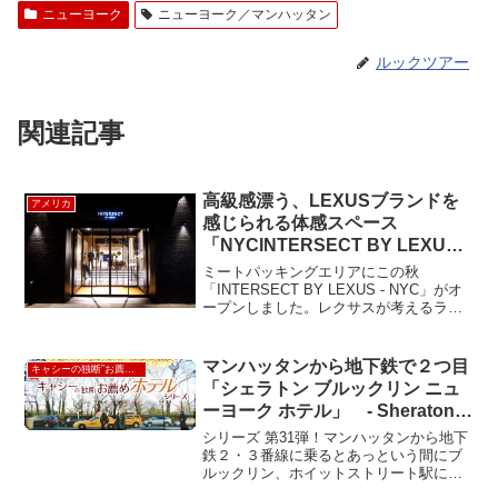
ニューヨーク
ニューヨーク／マンハッタン
ルックツアー
関連記事
高級感漂う、LEXUSブランドを
アメリカ
感じられる体感スペース
「NYCINTERSECT BY LEXUS –
NYC」
ミートパッキングエリアにこの秋
「INTERSECT BY LEXUS - NYC」がオ
ープンしました。レクサスが考えるライ
フスタイルを体験できるグローバル規模
のブランド活動発信拠点地で、デザイ
ン、アート、ファッション、カルチャー
マンハッタンから地下鉄で２つ目
キャシーの独断”お薦め”ホテル
といった様々...
「シェラトン ブルックリン ニュ
ーヨーク ホテル」 - Sheraton
Brooklyn New York Hotel
シリーズ 第31弾！マンハッタンから地下
鉄２・３番線に乗るとあっという間にブ
ルックリン、ホイットストリート駅に到
着。マンハッタンのソーホーやファイナ