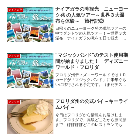
ナイアガラの滝観光 ニューヨー
ナイアガラ
ク発 の人気ツアー～世界３大瀑
布を体験～ 旅行記②
日帰りのニューヨーク発の現地ツアーの
中でダントツの人気ツアー！～世界３大
瀑布 ナイアガラの滝を１日で観光 旅
行記その①から続く～ アメリカ滝あたり
までは「おお、滝だ」くらいの気持ちだ
ったけど、徐々に風が強くなる、水しぶ
“マジックバンド”のテスト使用期
アメリカ
きが激しくなる、轟音が...
間が始まりました！ ディズニー
ワールド・フロリダ
フロリダ州ディズニーワールドではＩＤ
カードが「マジックバンド」に来年ぐら
いに移行される予定です。（まだテスト
段階ですが、、、）「マジックバンド」
とは一言で言えば、チケットの代わりに
なるものです。腕に付けるだけでOK！！
フロリダ州の公式パイ～キーライ
アメリカ
そのバンドを機械にスキ...
ムパイ～
今日はフロリダから情報をお届けしま
す。フロリダで、高級どころから庶民派
まで、ほぼほぼどこのレストランでもデ
ザートメニューに載っているのがキーラ
イムパイ です。なんと2006年フロリダ州