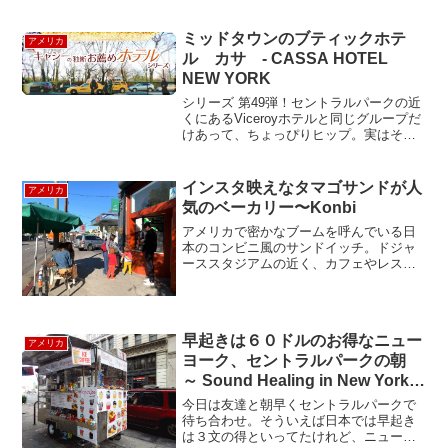
政府下院と上院は キーライムパイを
Offical Pie...
ミッドタウンのブティックホテ
アメリカ
ル カサ - CASSA HOTEL
NEW YORK
シリーズ 第49弾！セントラルパークの近
くにあるViceroyホテルと同じグループだ
けあって、ちょっぴりヒップ。実はその
Viceroyより前にオープンしてたんだけど
ね。ミッドタウンで地味なたたずまいで
あるが、「ホテル カサ（カッサ）」は
インスタ映えなタマゴサンドが人
アメリカ
意外...
気のベーカリー〜Konbi
アメリカで密かなブームを呼んでいる日
本のコンビニ風のサンドイッチ。ドジャ
ーススタジアムの近く、カフェやレスト
ランが多く並ぶサンセットブルーバード
沿いにあるKonbi（コンビ）は、ジャパニ
ーズ・サンドイッチブームのその火付け
役と言われているベ...
早起きは６０ドルのお得なニュー
アメリカ
ヨーク、セントラルパークの朝
～ Sound Healing in New York
～
今日は友達と朝早くセントラルパークで
待ち合わせ。そういえば日本では早起き
は３文の得といってたけれど、ニューヨ