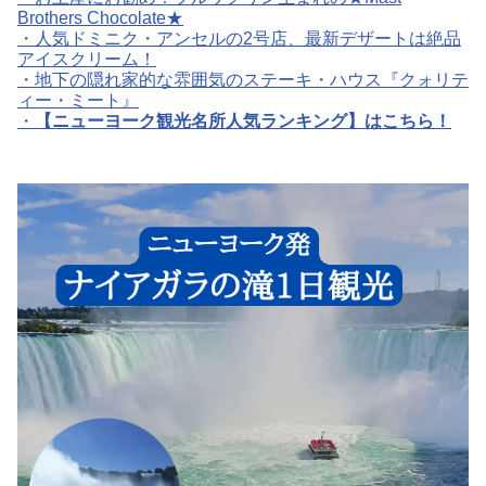
Brothers Chocolate★
・人気ドミニク・アンセルの2号店、最新デザートは絶品
アイスクリーム！
・
地下の隠れ家的な雰囲気のステーキ・ハウス『クォリテ
ィー・ミート』
・
【ニューヨーク観光名所人気ランキング】はこちら！