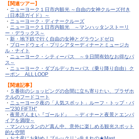
【関連ツアー】
・
ニューヨーク１日市内観光 ～自由の女神クルーズ付き
（日本語ガイド）～
・
ニューヨーク・ディナークルーズ
・
ニューヨーク１日市内観光 ～マンハッタンストーリ
ー・デラックス～
・
新・地下鉄で行く自由の女神とグラウンドゼロ
・
ブロードウェイ・プリシアターディナーとミュージカ
ル・ナイト
・
ニューヨーク・シティーパス ～９日間有効なお得なパ
ス～
・
ニューヨーク・ダブルデッカーバス（乗り降り自由）ク
ーポン ALL LOOP
【関連記事】
・
５番街のショッピングの合間に立ち寄りたい、プラザホ
テルのフードコート
・
ニューヨーク夜の「人気スポット」ルーフ・トップ・バ
ー”230 FIFTH”
・
夜景ざんまい『ゴールド』 ～ディナーと夜景とエンパ
イアを満喫～
・
マンハッタンのど真ん中、意外に楽しめる観光スポット
的な空間
・
お土産にお勧め！ブルックリン生まれの★Mast