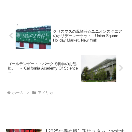
ークはいくらの得をするか。今日はニュ
ーヨークの早起きはいくらの得かを体験
に行きます。なんて考えながら家をでて
ブロードウェイまででると...
クリスマスの風物詩☆ユニオンスクエア
のホリデーマーケット Union Square
Holiday Market, New York
ゴールデンゲート・パークで科学のお勉
強。 ～ California Academy Of Science
～
ホーム
アメリカ
【2025年保存版】現地スタッフおすす