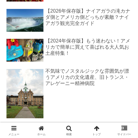
【2026年保存版】ナイアガラの滝カナ
ダ側とアメリカ側どっちが素敵？ナイ
アガラ観光完全ガイド
【2024年保存版】もう迷わない！アメ
リカで簡単に買えて喜ばれる大人気お
土産特集！
不気味でノスタルジックな雰囲気が漂
うアメリカの文化遺産、旧トランス・
アレゲーニー精神病院
まだ間に合う！夏旅ラストミニッツセ
ール実施中！8月14日まで
メニュー
ホーム
検索
トップ
サイドバー