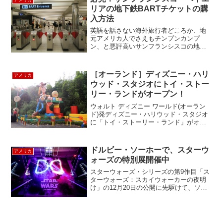
リアの地下鉄BARTチケットの購
入方法
英語を話さない海外旅行者どころか、地
元アメリカ人でさえもチンプンカンプ
ン、と悪評高いサンフランシスコの地下
鉄・BARTの切符購入方法を、本日は図解
つきで解説します。これからサンフラン
シスコに出発する方、必見です！ではま
［オーランド］ディズニー・ハリ
アメリカ
ず、券売機の様子からご...
ウッド・スタジオにトイ・ストー
リー・ランドがオープン！
ウォルト ディズニー ワールド(オーラン
ド)発ディズニー・ハリウッド・スタジオ
に「トイ・ストーリー・ランド」がオー
プンしました！ハリウッド・スタジオの
入口からいちばん奥にあるピクサー・プ
レイスの手前にできた小径を行くとト
ドルビー・ソーホーで、スターウ
アメリカ
イ・ストーリー・ラン...
ォーズの特別展開催中
スターウォーズ・シリーズの第9作目「ス
ターウォーズ：スカイウォーカーの夜明
け」の12月20日の公開に先駆けて、ソー
ホーのドルビーのショールームで期間限
定で開催中のスターウォーズのエキシビ
ジョンに行ってきました。この特別展で
は、ドルビーの最...