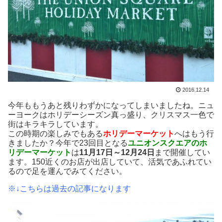
2016.12.14
今年ももうあと残りわずかになってしまいましたね。ニュ
ーヨークはホリデーシーズン真っ盛り、クリスマス一色で
街はキラキラしています。
この時期の楽しみでもある
ホリデーマーケット
へはもう行
きましたか？今年で23回目となる
ユニオンスクエアのホ
リデーマーケット
は
11月17日～12月24日
まで開催してい
ます。150近くのお店が出店していて、活気であふれてい
るので足を運んでみてください。
※↓こちらは過去の記事になります