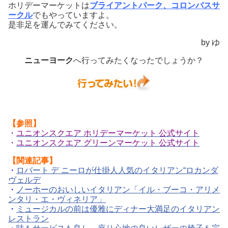
ホリデーマーケットは
ブライアントパーク、コロンバスサ
ークル
でもやっていますよ。
是非足を運んでみてください。
by ゆ
ニューヨーク
へ行ってみたくなったでしょうか？
【参照】
・
ユニオンスクエア ホリデーマーケット 公式サイト
・
ユニオンスクエア グリーンマーケット 公式サイト
【関連記事】
・
ロバート デ ニーロが仕掛人人気のイタリアン“ロカンダ
ヴェルデ
・
ノーホーのおいしいイタリアン「イル・ブーコ・アリメ
ンタリ・エ・ヴィネリア」
・
ミュージカルの前は優雅にディナー大満足のイタリアン
レストラン