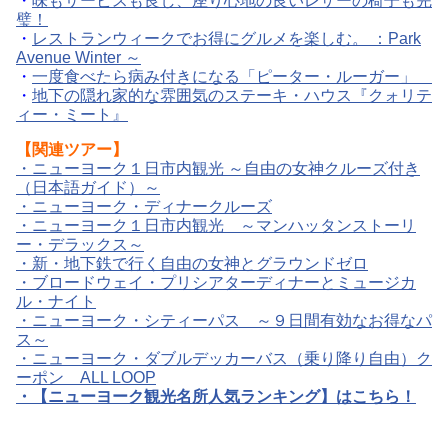
・
味もサービスも良し、座り心地の良いレザーの椅子も完
璧！
・
レストランウィークでお得にグルメを楽しむ。 ：Park
Avenue Winter ～
・
一度食べたら病み付きになる「ピーター・ルーガー」
・
地下の隠れ家的な雰囲気のステーキ・ハウス『クォリテ
ィー・ミート』
【
関連ツアー】
・
ニューヨーク１日市内観光 ～自由の女神クルーズ付き
（日本語ガイド）～
・
ニューヨーク・ディナークルーズ
・
ニューヨーク１日市内観光 ～マンハッタンストーリ
ー・デラックス～
・
新・地下鉄で行く自由の女神とグラウンドゼロ
・
ブロードウェイ・プリシアターディナーとミュージカ
ル・ナイト
・
ニューヨーク・シティーパス ～９日間有効なお得なパ
ス～
・
ニューヨーク・ダブルデッカーバス（乗り降り自由）ク
ーポン ALL LOOP
・
【ニューヨーク観光名所人気ランキング】はこちら！