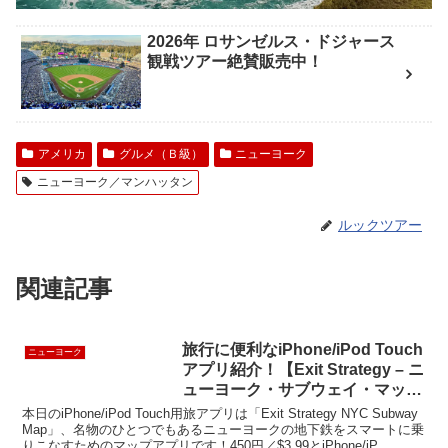
2026年 ロサンゼルス・ドジャース
観戦ツアー絶賛販売中！
アメリカ
グルメ（Ｂ級）
ニューヨーク
ニューヨーク／マンハッタン
ルックツアー
関連記事
旅行に便利なiPhone/iPod Touch
ニューヨーク
アプリ紹介！【Exit Strategy – ニ
ューヨーク・サブウェイ・マッ
プ】
本日のiPhone/iPod Touch用旅アプリは「Exit Strategy NYC Subway
Map」、名物のひとつでもあるニューヨークの地下鉄をスマートに乗
りこなすためのマップアプリです！450円／$3.99とiPhone/iP...