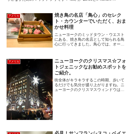
焼き鳥の名店「鳥心」のセレク
アメリカ
ト・カウンターでいただく、おま
かせ料理
ニューヨークのミッドタウン・ウエスト
にある、焼き鳥の名店として知られる鳥
心に行ってきました。鳥心では、オーガ
ニックの鶏肉や、地元の農家から仕入れ
る新鮮野菜、築地から直送した鮮魚な
ど、こだわりの食材を使用。焼き鳥は、
ニューヨークのクリスマス☆フォ
アメリカ
備長炭を使って炭火で焼かれ...
トジェニックなお勧めスポットを
ご紹介。
街全体がキラキラするこの時期、歩いて
るだけでも気分が盛り上がりますね。ニ
ューヨークのクリスマスウィンドウは前
回ご紹介しましたが、今回は5番街とその
周辺のクリスマスイルミネーションで見
ておきたい、フォトジェニックなスポッ
トをご紹介します。まず...
必見！サンフランシスコ・ベイエ
アメリカ