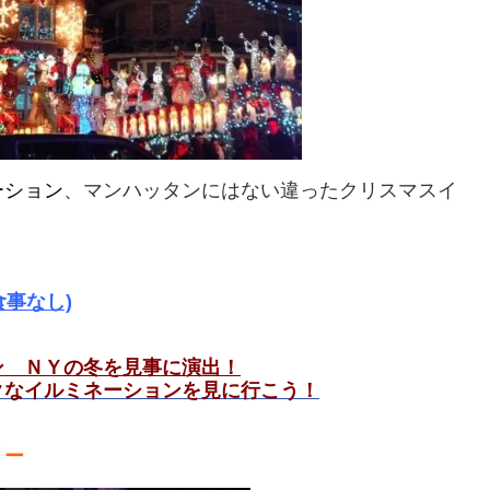
ーション
、マンハッタンにはない違ったクリスマスイ
食事なし)
ン ＮＹの冬を見事に演出！
クなイルミネーションを見に行こう！
リー