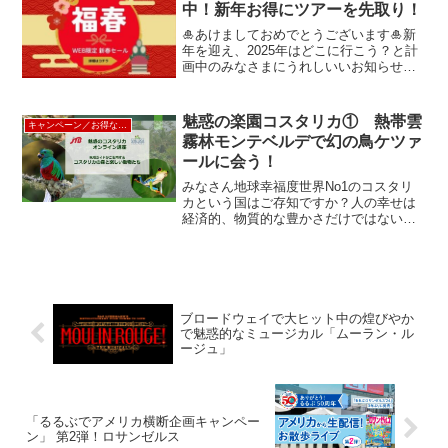
中！新年お得にツアーを先取り！
🎍あけましておめでとうございます🎍新
年を迎え、2025年はどこに行こう？と計
画中のみなさまにうれしいいお知らせ！
★★★ 2025年福春 WEB限定 新春セ
ール実施中！★★★スタッフ厳選ツアー
が最大ラッキー7％OFF☆ご予約期間：
魅惑の楽園コスタリカ① 熱帯雲
キャンペーン／お得な割引情報
2025年1...
霧林モンテベルデで幻の鳥ケツァ
ールに会う！
みなさん地球幸福度世界No1のコスタリ
カという国はご存知ですか？人の幸せは
経済的、物質的な豊かさだけではない。
人々が助け合って地球を守りながら、健
康で心身ともに豊かな生活を送れている
という満足度がコスタリカは世界一高い
国なのです。特にこの...
ブロードウェイで大ヒット中の煌びやか
で魅惑的なミュージカル「ムーラン・ル
ージュ」
「るるぶでアメリカ横断企画キャンペー
ン」 第2弾！ロサンゼルス