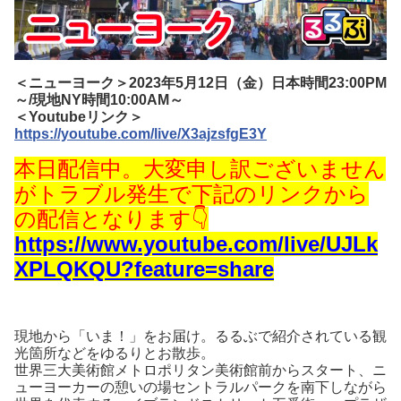
＜ニューヨーク＞2023
年5月12日（金）日本時間23:00PM
～/現地NY時間10:00AM～
＜Youtubeリンク＞
https://youtube.com/live/X3ajzsfgE3Y
本日配信中。大変申し訳ございません
がトラブル発生で下記のリンクから
の配信となります
👇
https://www.youtube.com/live/UJLk
XPLQKQU?feature=share
現地から「いま！」をお届け。るるぶで紹介されている観
光箇所などをゆるりとお散歩。
世界三大美術館メトロポリタン美術館前からスタート、
ニ
ューヨーカーの憩いの場
セントラルパーク
を南下しながら