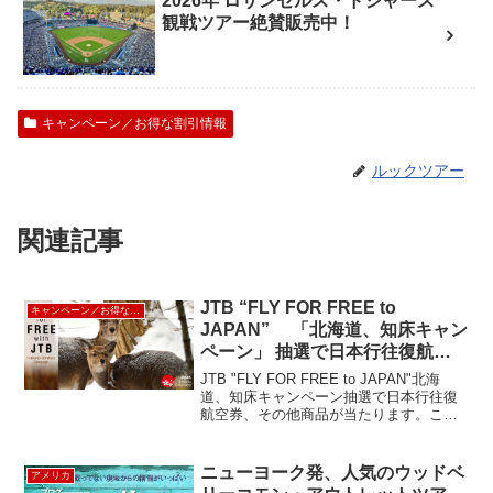
2026年 ロサンゼルス・ドジャース
観戦ツアー絶賛販売中！
キャンペーン／お得な割引情報
ルックツアー
関連記事
JTB “FLY FOR FREE to
キャンペーン／お得な割引情報
JAPAN” 「北海道、知床キャン
ペーン」 抽選で日本行往復航空
券やJTB旅行券が当たります!
JTB "FLY FOR FREE to JAPAN"北海
道、知床キャンペーン抽選で日本行往復
航空券、その他商品が当たります。この
チャンスをお見逃しなく！！■ ■ ■ ■ ■
応募方法 ■ ■ ■ ■ ■1. JTB USA の
Facebo...
ニューヨーク発、人気のウッドベ
アメリカ