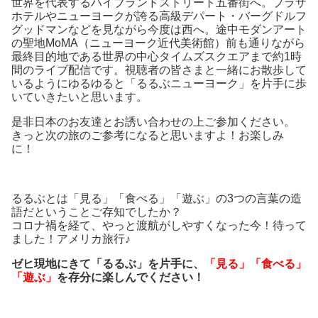
世界を代表するハイブランドストリート
五番街へ。
プラザ
ホテルやニューヨークが誇る高級デパート・バーグドルフ
グッドマンなどを
見ながら今度は西へ。
途中
モダンアート
の聖地
MoMA
（ニューヨーク近代美術館）
前も通りながら
最終目的地
である
世界の中心タイムズ
ス
クエア
まで約
1
時
間のライブ配信です。視聴者の皆さま
と
一緒にお散歩して
いるよう
にゆるゆると
「るるぶニューヨーク」を片手に
歩
いていきたいと思います。
是非日本のお友達とお誘い合わせの上ご参加ください。
きっと次の旅のご参考になると思いますよ！お楽しみ
に！
るるぶとは「見る」「食べる」「遊ぶ」の3つの言葉の造
語だということご存知でしたか？
コロナ禍を経て、やっと渡航がしやすくなった今！待って
ました！アメリカ旅行♪
ゼヒ現地にきて「るるぶ」を片手に、
「見る」「食べる」
「遊ぶ」
を存分に楽しんでください！