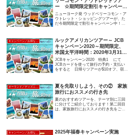
リーコモン・アウトレットツア
ー ☆期間限定割引キャンペーン
中☆
ニューヨーク発 ウッドベリーコモン・ア
ウトレット・ショッピングツアーが、た
だ今期間限定で割引キャンペーン中！！
お一人様のツアー代金が15%引き $54
→ → → $45.9 ※弊社WEBサイトから
新規ご予約の方に限ります。【対象期
ルックアメリカンツアー～ JCB
キャンペーン／お得な割引情報
間】...
キャンペーン2020～期間限定、
米国太平洋時間：2020年3月31日
まで～
JCBキャンペーン2020 特典1 にて
JCBカードを使って旅行の予約・支払い
をすると 日帰りツアーが$10オフ、宿泊
ツアーが$20オフのキャンペーン実施中
(※ミュージカルを除く)ご予約の際、
JCB$2020 を割引（WEB得...
夏を先取りしよう、その② 家族
オーランド／ディズニーワールド
旅行におススメの行き先
夏のおすすめツアーを、テーマ別に三回
に分けてご紹介しております！第二回目
は、家族旅行におススメの行き先をご紹
介します。家族旅行を検討する場合に一
番大事なことは、「家族みんなが楽しめ
る」ということ、ですよね。加えて移動
の手間と荷物の多さが気...
2025年福春キャンペーン実施
キャンペーン／お得な割引情報