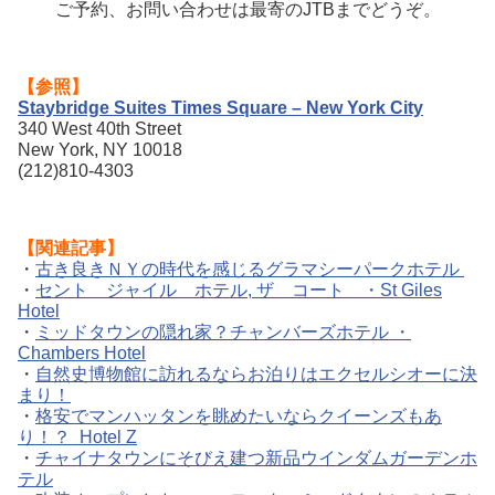
ご予約、お問い合わせは最寄のJTBまでどうぞ。
【参照】
Staybridge Suites Times Square – New York City
340 West 40th Street
New York, NY 10018
(212)810-4303
【関連記事】
・
古き良きＮＹの時代を感じるグラマシーパークホテル
・
セント ジャイル ホテル, ザ コート ・St Giles
Hotel
・
ミッドタウンの隠れ家？チャンバーズホテル ・
Chambers Hotel
・
自然史博物館に訪れるならお泊りはエクセルシオーに決
まり！
・
格安でマンハッタンを眺めたいならクイーンズもあ
り！？ Hotel Z
・
チャイナタウンにそびえ建つ新品ウインダムガーデンホ
テル