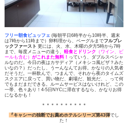
フリー朝食ビュッフェ
(毎朝平日6時半から10時半、週末
は7時から11時まで）卵料理から、ベーグルまで
フルブレ
ックファースト
更には、火、水、木曜の夕方5時から7時
まで、毎度メニューの違う、
軽食とドリンク
（ワイン、ビ
ールも含む）
がこれまた無料！
っていう、ダブルスペシャ
ルなのだ。今日の夜はカサディア（メキシコ風ピザ？みた
いなの？）だったし、うーんなんてお得。かなりの人気者
だそうだ。一杯飲んで、つまんで、それから夜のタイムズ
スクエアに戻って、買い物だ、劇場だ、観光だ、、って何
でもまだまだできる。ルームサービスはないけれど、この
一帯、色々あり！4-5日NYCに滞在するなら、かなりお得
になるかも！
＊＊＊＊＊＊＊＊＊＊
『キャシーの独断でお薦めホテルシリーズ第43弾
でし
た！