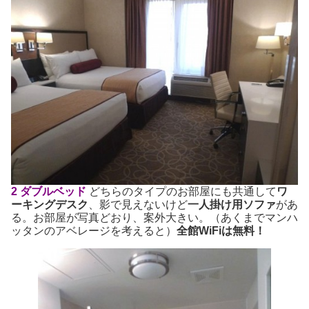
2 ダブルベッド
どちらのタイプのお部屋にも共通して
ワ
ーキングデスク
、影で見えないけど
一人掛け用ソファ
があ
る。お部屋が写真どおり、案外大きい。（あくまでマンハ
ッタンのアベレージを考えると）
全館WiFiは無料！