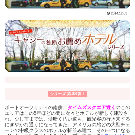
2014.12.03
43
シリーズ 第
弾！
ポートオーソリティの南側、
タイムズスクエア近く
のこの
エリアはこの5年ほどの間に次々とホテルが新しく建設さ
れ、少し前までは、薄暗く汚い道も、観光客の行き来する
にぎやかな通りになってきた。アメリカの殆どの大型チェ
ーンの中級クラスのホテルが軒並み建つ、その一つになる