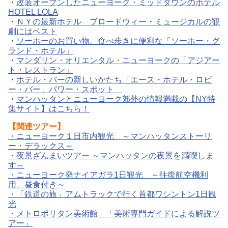
・
改装オープンしたニューヨーク・ミッドタウンのホテル
HOTEL LOLA
・
ＮＹの最新ホテル ブロードウィー・ミュージカルの観
劇にはベスト
・
ソーホーのお買い物、食べ歩きに便利な「ソーホー・グ
ランド・ホテル」
・
マンダリン・オリエンタル・ニューヨークの「アジアー
ト・レストラン」
・
ホテル・バーの新しいかたち「エース・ホテル・ロビ
ー・バー」パワー・スポット
・
マンハッタンとニューヨーク郊外の情報満載の【NY特
集サイト】はこちら！
【関連ツアー】
・
ニューヨーク１日市内観光 ～マンハッタンストーリ
ー・デラックス～
・
夜景ざんまいツアー ～マンハッタンの夜景を満喫しま
す～
・
ニューヨーク発ナイアガラ1日観光 ～往復航空機利
用、昼食付き～
・
「鉄道の旅」アムトラックで行く首都ワシントン1日観
光
・
メトロポリタン美術館 「美術専門ガイドによる解説ツ
アー」