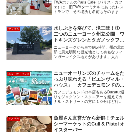
TWAホテルのParis Cafe（パリス・カフ
ェ）は、旧TWAターミナルにあったレス
トランで、その場所も名前もそのまま引
き継ぎ、ニューヨークの超有名シェフ、
ジャン・ジョルジュの手によって生まれ
変わってオープンしました。ニューヨー
水しぶきを浴びて、滝三昧！①
アメリカ
ク市内のジ...
二つのニューヨーク州立公園 ワ
トキンズグレンとタガノックフォ
ールズ ～ Watkins Glen Sate
ニューヨークから車で約5時間、州の北西
Park & Taughannock Falls State
部に風光明媚な観光地として有名なフィ
ンガーレイクス地方があります。太古の
Park ～
昔、氷河によって大地が削られたところ
に水が溜まることによって形成された細
長い11個の湖は、それがまるで人間の指
ニューオーリンズのチャームをた
ニューオーリンズ
のような形な...
っぷり味わえる「ビエンヴィル・
ハウス」 カフェデュモンドの本
店も近いお勧めホテル
カフェデュモンドの本店もあるDucatur通
りをジャクソン・スクエアーを超えてカ
ナル・ストリートの方に１０分ほど行く
と洒落た造りのビエンヴィル・ハウス・
ホテルがあります。８２室しかない小じ
んまりとしたホテルですが、ベッド＆ブ
魚屋さん直営だから新鮮！チェル
アメリカ
レックファストの...
シーマーケットのCull & Pistol オ
イスターバー