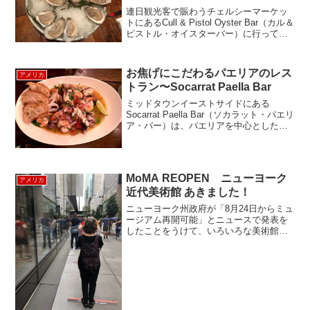
連日観光客で賑わうチェルシーマーケッ
トにあるCull & Pistol Oyster Bar（カル＆
ピストル・オイスターバー）に行ってき
ました。ここ、レストランの隣にある人
気のフィッシュマーケットLobster
Place（ロブスタープレイ...
お焦げにこだわるパエリアのレス
アメリカ
トラン〜Socarrat Paella Bar
ミッドタウンイーストサイドにある
Socarrat Paella Bar（ソカラット・パエリ
ア・バー）は、パエリアを中心としたス
ペイン料理が楽しめるレストランです。
ソカラットは、スペイン語で"おこげ"と
いう意味で、スペインの伝統的なパエリ
アの...
MoMA REOPEN ニューヨーク
アメリカ
近代美術館 あきました！
ニューヨーク州政府が「8月24日からミュ
ージアム再開可能」とニュースで発表を
したことをうけて、いろいろな美術館が
あきはじめました。2019年に改装されて
注目度が高いMoMAも8月27日から再開さ
れました。しかも、9月27日までの最初
の...