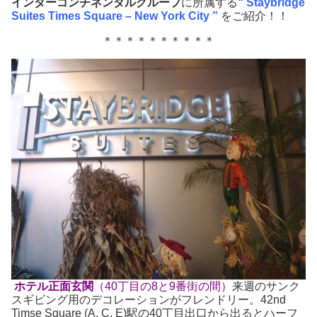
インターコンチネンタルグループ
に所属する
“ Staybridge
Suites Times Square – New York City ”
をご紹介！！
＊＊＊＊＊＊＊＊＊＊
ホテル正面玄関
（40丁目の8と9番街の間）
来週のサンク
スギビング用のデコレーションがフレンドリー。42nd
Timse Square (A, C, E)駅の40丁目出口から出るとハーフ