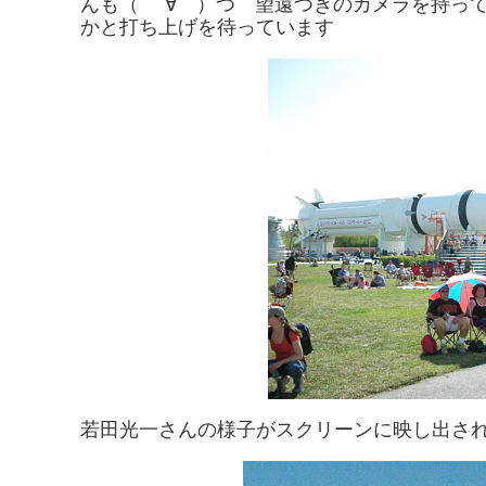
んも（ ´∀｀）つ 望遠つきのカメラを持っ
かと打ち上げを待っています
若田光一さんの様子がスクリーンに映し出さ