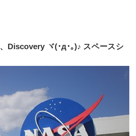
covery ヾ(･д･｡)♪ スペースシ