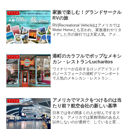
家族で楽しむ！グランドサークル
アメリカ
RVの旅
RV(Recreational Vehicle)はアメリカでは
Moter Homeとも言われ、家族連れやリタ
イアした方の旅行では大変人気。アメリ
カの大自然を駆け抜けるダイナミックな
旅をしてみたい！と思われる方も多いの
ではないでしょうか。家族...
港町のカラフルでポップなメキシ
アメリカ
カン・レストランLucharitos
ワイナリーが点在するロングアイランド
のノースフォークの港町グリーンポート
で人気のメキシカン・レストラン
Lucharitos（ルチャリトス）を紹介しま
す。店名のルチャリトスは、小さな戦士
という意味で、その由来は、オーナーの
長男が生後間もなく闘...
アメリカでマスクをつけるのは当
アメリカ
たり前？航空会社の新しい基準
日本では冬の間多くの人が好んでするマ
スクも アメリカでは業務理由のある人
以外しないのが通例で、していると変な
視線を感じるため、わざとしないように