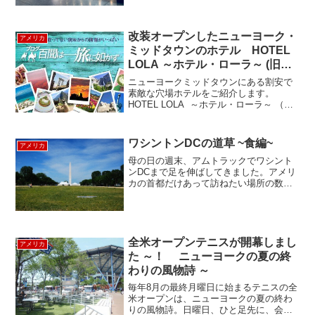
していました。それが、4月3日に
CDC（アメリカ疾病予防管理センター
Centers for Di...
改装オープンしたニューヨーク・
アメリカ
ミッドタウンのホテル HOTEL
LOLA ～ホテル・ローラ～ (旧
Hotel Thrity Thirty)
ニューヨークミッドタウンにある割安で
素敵な穴場ホテルをご紹介します。
HOTEL LOLA ～ホテル・ローラ～ （旧
ホテルサーティーサーティー）2011年の
11月末に正式に改名・改装オープンした
新しいホテルです。ミッドタウンにあっ
ワシントンDCの道草 ~食編~
アメリカ
てとっても...
母の日の週末、アムトラックでワシント
ンDCまで足を伸ばしてきました。アメリ
カの首都だけあって訪ねたい場所の数も
中途半端じゃありません。 短い滞在なの
で優先順を決め、先ずはと大統領のモニ
ュメント、議事堂、美術館、博物館の集
中するモール(スミソ...
全米オープンテニスが開幕しまし
アメリカ
た ～！ ニューヨークの夏の終
わりの風物詩 ～
毎年8月の最終月曜日に始まるテニスの全
米オープンは、ニューヨークの夏の終わ
りの風物詩。日曜日、ひと足先に、会場