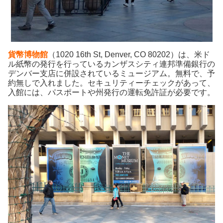
貨幣博物館
（1020 16th St, Denver, CO 80202）は、米ド
ル紙幣の発行を行っているカンザスシティ連邦準備銀行の
デンバー支店に併設されているミュージアム。無料で、予
約無しで入れました。セキュリティーチェックがあって、
入館には、パスポートや州発行の運転免許証が必要です。