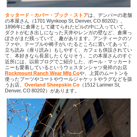
タッタード・カバー・ブック・ストア
は、デンバーの老舗
の本屋さん（1701 Wynkoop St, Denver, CO 80202）。
1896年に倉庫として建てられたビルの中に入っていて、
ダクトがむき出しになった天井やレンガの壁など、倉庫っ
ぽさがまだ残っていて、趣があります。アンティークのソ
ファや、テーブルや椅子がいたるところに置いてあって、
立ち読み（座り読み）もしやすく、カフェも併設されてい
て、本好きなら長居したくなりそう。この本屋さんのすぐ
近所には、以前ブログでご紹介した、ポール・マッカート
ニーも愛着しているというウェスタンシャツ発祥のお店
Rockmount Ranch Wear Mfg Co
や、上質のムートンを
使ったブーツやコートやウールジャケットやラグなどを扱
うお店、
Overland Sheepskin Co
（1512 Larimer St,
Denver, CO 80202）があります。