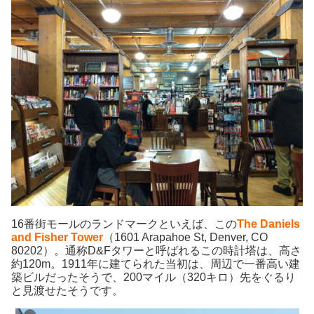
16番街モールのランドマークといえば、この
The Daniels
and Fisher Tower
（1601 Arapahoe St, Denver, CO
80202）。通称D&Fタワーと呼ばれるこの時計塔は、高さ
約120m。1911年に建てられた当初は、周辺で一番高い建
築ビルだったそうで、200マイル（320キロ）先をぐるり
と見渡せたそうです。