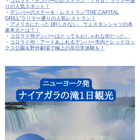
・
コロラド・デンバーのレストラン「ＴＡＧ」ラリマー通
りの人気スポット！
・
デンバーのステーキ・レストラン”THE CAPITAL
GRILL”ラリマー通りの人気レストラン！
・
アメリカにたった1軒しかない、ウェスタンシャツの本
家本元とは？！
・
コロラド州デンバーはとってもおしゃれな街だった。
・
コロラド州：アートあふれるデンバー市内とレッドロッ
クス公園＆野外劇場で極上の非日常体験を！