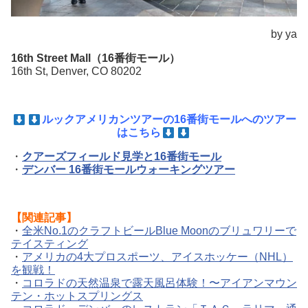
by ya
16th Street Mall（16番街モール）
16th St, Denver, CO 80202
ルックアメリカンツアーの16番街モールへのツアー
はこちら
・
クアーズフィールド見学と16番街モール
・
デンバー 16番街モールウォーキングツアー
【関連記事】
・
全米No.1のクラフトビールBlue Moonのブリュワリーで
テイスティング
・
アメリカの4大プロスポーツ、アイスホッケー（NHL）
を観戦！
・
コロラドの天然温泉で露天風呂体験！〜アイアンマウン
テン・ホットスプリングス