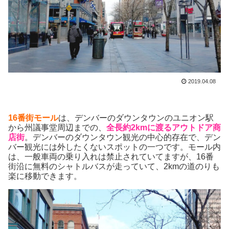
2019.04.08
16番街モール
は、デンバーのダウンタウンのユニオン駅
から州議事堂周辺までの、
全長約2kmに渡るアウトドア商
店街
。デンバーのダウンタウン観光の中心的存在で、デン
バー観光には外したくないスポットの一つです。モール内
は、一般車両の乗り入れは禁止されていてますが、16番
街沿に無料のシャトルバスが走っていて、2kmの道のりも
楽に移動できます。