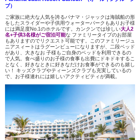
ブ）
ご家族に絶大な人気を誇るパナマ・ジャックは海賊船の形
をしたスライダーや子供用ウォーターパークもありお子様
には満足度No.1のホテルです。カンクンでは珍しい
大人2
名+子供3名様がご宿泊可能
な ファミリータイプのお部屋
もありますのでリクエスト可能です。このファミリージュ
ニアスィートはラグーンビューになりますが、二段ベッド
があり、大きなお 子様もご自身のベッドを利用できるの
で人気。食べ盛りのお子様の食事も出費にドキドキするこ
となく、好きなときに好きなだけお食事ができるのも嬉し
い！ キッズクラブやティーンズクラブも充実しているの
で、お子様連れには嬉しいアクティビティが満載。