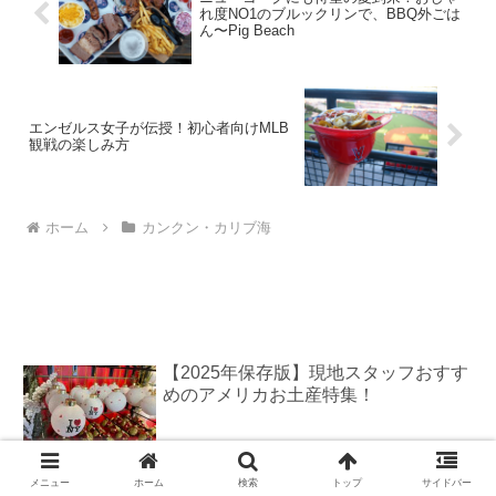
れ度NO1のブルックリンで、BBQ外ごは
ん〜Pig Beach
エンゼルス女子が伝授！初心者向けMLB
観戦の楽しみ方
ホーム
カンクン・カリブ海
【2025年保存版】現地スタッフおすす
めのアメリカお土産特集！
【2026年保存版】ナイアガラの滝カナ
メニュー
ホーム
検索
トップ
サイドバー