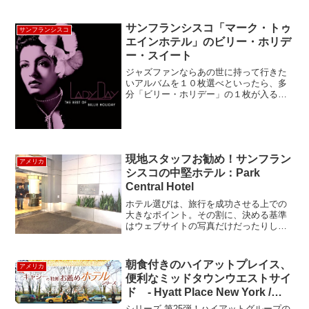
の中心街に到着した私たち。ここから市
内の目抜き通りというかショッピング街
といえるロイガヴェーグル通り
サンフランシスコ「マーク・トゥ
サンフランシスコ
（Laugavegur）にやって...
エインホテル」のビリー・ホリデ
ー・スイート
ジャズファンならあの世に持って行きた
いアルバムを１０枚選べといったら、多
分「ビリー・ホリデー」の１枚が入るの
ではないでしょうか？サンフランシスコ
のマーク・トゥエイン・ホテル（Mark
Twain Hotel）にはなんと「ビリー・ホリ
デー・ス...
現地スタッフお勧め！サンフラン
アメリカ
シスコの中堅ホテル：Park
Central Hotel
ホテル選びは、旅行を成功させる上での
大きなポイント。その割に、決める基準
はウェブサイトの写真だけだったりし
て、結構ギャンブル要素高いんですよ
ね。と言う訳で、本日は数あるサンフラ
ンシスコのホテルの中で、現地の物価
朝食付きのハイアットプレイス、
アメリカ
感、観光時の足回り等を熟知して...
便利なミッドタウンウエストサイ
ド - Hyatt Place New York /
Midtown-South
シリーズ 第25弾！ハイアットグループの