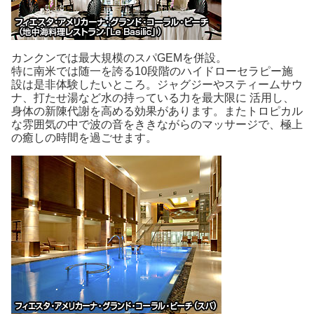
カンクンでは最大規模のスパGEMを併設。
特に南米では随一を誇る10段階のハイドローセラピー施
設は是非体験したいところ。ジャグジーやスティームサウ
ナ、打たせ湯など水の持っている力を最大限に 活用し、
身体の新陳代謝を高める効果があります。またトロピカル
な雰囲気の中で波の音をききながらのマッサージで、極上
の癒しの時間を過ごせます。