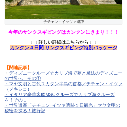
チチェン・イッツァ遺跡
今年のサンクスギビングはカンクンにきまり！！！
↓↓↓ 詳しい詳細はこちらから ↓↓↓
カンクン４日間 サンクスギビング特別パッケージ
【関連記事】
・
ディズニークルーズ☆カリブ海で夢と魔法のディズニー
の世界へ！その①
・マヤ文明と古代ユカタン半島の首都／チチェン・イツァ
（メキシコ）
・イタリア豪華客船MSCクルーズでカリブ海クルーズ
を！その１
・世界遺産「チチェン･イツァ遺跡１日観光」マヤ文明の
秘密を探る！旅行記