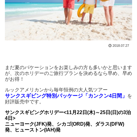
2018.07.27
まだ夏のバケーションをお楽しみの方も多いかと思います
が、次のホリデーのご旅行プランを決めるなら早め、早め
がお得！
ルックアメリカンから毎年恒例の大人気ツアー
サンクスギビング特別パッケージ「カンクン4日間」
を
好評販売中です。
サンクスギビングホリデー<11月22日(木)～25日(日)の3泊
4日>
ニューヨーク(JFK)発、シカゴ(ORD)発、ダラス(DFW)
発、ヒューストン(IAH)発