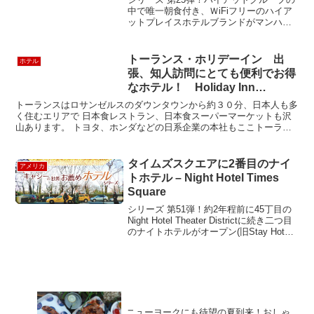
中で唯一朝食付き、ＷiFiフリーのハイア
ットプレイスホテルブランドがマンハッ
タンに上陸。" HYATT PLACE NEW
YORK / MIDTOWN-SOUTH " をご紹
介！！ 世界中に展開し...
トーランス・ホリデーイン 出
ホテル
張、知人訪問にとても便利でお得
なホテル！ Holiday Inn
Torrance
トーランスはロサンゼルスのダウンタウンから約３０分、日本人も多
く住むエリアで 日本食レストラン、日本食スーパーマーケットも沢
山あります。 トヨタ、ホンダなどの日系企業の本社もここトーラン
スにあるので、 日本を初め国内からの出張者も多く訪れま...
タイムズスクエアに2番目のナイ
アメリカ
トホテル – Night Hotel Times
Square
シリーズ 第51弾！約2年程前に45丁目の
Night Hotel Theater Districtに続き二つ目
のナイトホテルがオープン(旧Stay Hotel)
！わずか2ブロック程北に位置するが、45
丁目よりも、少し落ち着いた感じに仕上
が...
ニューヨークにも待望の夏到来！おしゃ