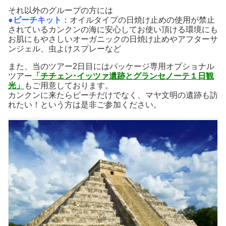
それ以外のグループの方には
●ビーチキット
：オイルタイプの日焼け止めの使用が禁止
されているカンクンの海に安心してお使い頂ける環境にも
お肌にもやさしいオーガニックの日焼け止めやアフターサ
ンジェル、虫よけスプレーなど
また、当のツアー2日目にはパッケージ専用オプショナル
ツアー
「チチェン･イッツァ遺跡とグランセノーテ１日観
光」
もご用意しております。
カンクンに来たらビーチだけでなく、マヤ文明の遺跡も訪
れたい！という方は是非ご参加ください。