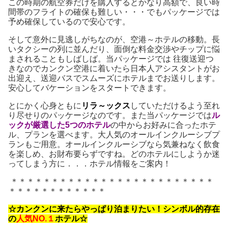
この時期の航空券だけを購入するとかなり高額で、良い時
間帯のフライトの確保も難しい・・・でもパッケージでは
予め確保しているので安心です。
そして意外に見逃しがちなのが、空港～ホテルの移動。長
いタクシーの列に並んだり、面倒な料金交渉やチップに悩
まされることもしばしば。当パッケージでは 往復送迎つ
きなのでカンクン空港に着いたら日本人アシスタントがお
出迎え、送迎バスでスムーズにホテルまでお送りします。
安心してバケーションをスタートできます。
とにかく心身ともに
リラ～ックス
していただけるよう至れ
り尽せりのパッケージなのです。また当パッケージでは
ル
ックが厳選した5つのホテル
の中からお好みに合ったホテ
ル、プランを選べます。大人気のオールインクルーシブプ
ランもご用意。オールインクルーシブなら気兼ねなく飲食
を楽しめ、お財布要らずですね。どのホテルにしようか迷
ってしまう方に．．．ホテル情報をご案内！
＊＊＊＊＊＊＊＊＊＊＊＊＊＊＊＊＊＊＊＊＊＊＊＊＊
＊＊＊＊＊＊＊＊＊＊＊＊
☆カンクンに来たらやっぱり泊まりたい！シンボル的存在
の
人気NO.１
ホテル☆