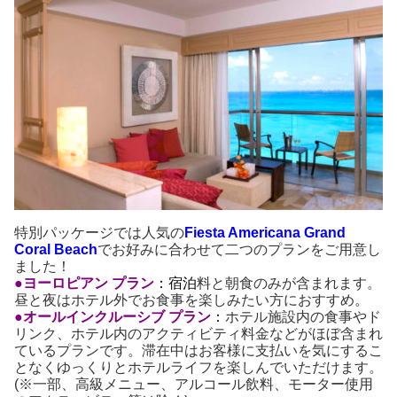
特別パッケージでは人気の
Fiesta Americana Grand
Coral Beach
でお好みに合わせて二つのプランをご用意し
ました！
●ヨーロピアン プラン
：宿泊
料と朝食のみが含まれます。
昼と夜はホテル外でお食事を楽しみたい方におすすめ。
●オールインクルーシブ プラン
：
ホテル施設内の食事やド
リンク、ホテル内のアクティビティ料金などがほぼ含まれ
ているプランです。滞在中はお客様に支払いを気にするこ
となくゆっくりとホテルライフを楽しんでいただけます。
(※一部、高級メニュー、アルコール飲料、モーター使用