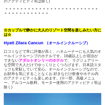
のアクティビティ等は除く)
＊＊＊＊＊＊＊＊＊＊＊＊＊＊＊＊＊＊＊＊＊＊＊＊＊
＊＊＊＊＊＊＊＊＊＊＊＊
☆カップルで静かに大人のリゾート空間を楽しみたい方に
は☆
Hyatt Zilara Cancun
（
オールインクルーシブ）
口コミなどで常に評価が高く、ハネムーナーにも人気のオ
ールインクルーシブのホテルです。18歳以上しか宿泊が
できない
アダルトオンリーのホテル
で、 ラグジュアリー
な空間で大人だけでゆっくりとくつろげます。日本語スタ
ッフも常駐していて安心。オールインクルーシブなので、
お財布を気にすることなくお 好きなだけ飲食やホテル内
のアクティビティも楽しめます。(※一部、高級メニュ
ー、アルコール飲料、モーター使用のアクティビティ等は
除く)