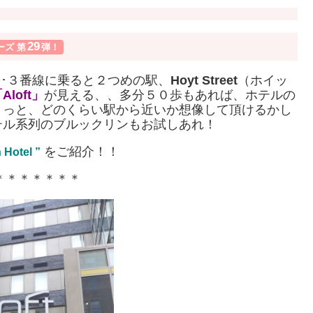
29
ーズ 第
弾！
鉄２･３番線に乗ると２つめの駅、
Hoyt Street
（ホイッ
「
Aloft
」
が見える、、多分５０歩もあれば、ホテルの
、っと、どのくらい駅から近いか想像して頂けるかし
テル系列のブルックリンもお試しあれ！
をご紹介！！
 Hotel ”
＊＊＊＊＊＊＊