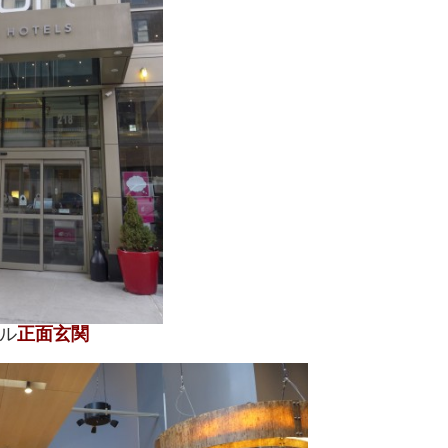
ル
正面玄関