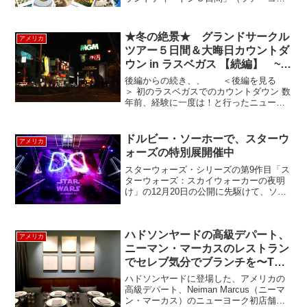
ド：4330）昨年はイエローストーンでは
全出発日グラントビレッジ宿泊でした
が、今年2016年度、ルックアメリカンツ
★冬の絶景★ グランドサークル
アメリカ
アーは出発日に...
ツアー５日間＆大晦日カウントダ
ウン in ラスベガス 【続編】 ~
Grand Circle 5days ~
後編からの続き、、 ＜後編を見る
＞ 初のラスベガスでのカウントダウン 数
年前、経験に一度は！と行ったニューヨ
ークのカウントダウンでの悪夢がよみが
える、、。19:00pmから並んだのに、カ
ウントダウンボールが見える通りにすら
ドルビー・ソーホーで、スターウ
アメリカ
入れず、「もう諦...
ォーズの特別展開催中
スターウォーズ・シリーズの第9作目「ス
ターウォーズ：スカイウォーカーの夜明
け」の12月20日の公開に先駆けて、ソー
ホーのドルビーのショールームで期間限
定で開催中のスターウォーズのエキシビ
ジョンに行ってきました。この特別展で
ハドソンヤードの高級デパート、
は、ドルビーの最...
アメリカ
ニーマン・マーカスのレストラン
でセレブ気分でブランチを〜The
Zodiac Room
ハドソンヤードに登場した、アメリカの
高級デパート、Neiman Marcus（ニーマ
ン・マーカス）のニューヨーク初店舗。