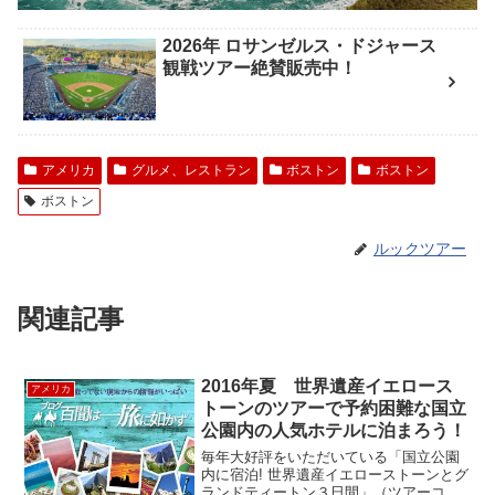
2026年 ロサンゼルス・ドジャース
観戦ツアー絶賛販売中！
アメリカ
グルメ、レストラン
ボストン
ボストン
ボストン
ルックツアー
関連記事
2016年夏 世界遺産イエロース
アメリカ
トーンのツアーで予約困難な国立
公園内の人気ホテルに泊まろう！
毎年大好評をいただいている「国立公園
内に宿泊! 世界遺産イエローストーンとグ
ランドティートン３日間」（ツアーコー