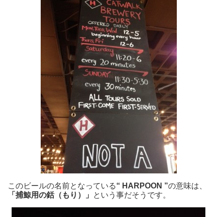
このビールの名前となっている
“ HARPOON ”
の意味は、
「捕鯨用の銛（もり）」
という事だそうです。