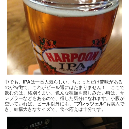
中でも、
IPA
は一番人気らしい。ちょっとだけ苦味がある
のが特徴で、これがビール通にはたまりません！ ここで
飲むのは、格別うまい。色んな種類を楽しみたい時は、サ
ンプラーなどもあるので、得した気分になれます。小腹が
空いていれば、ビール以外にも、
“プレッツェル”
も購入で
き、結構大きなサイズで、食べ応えは十分です。