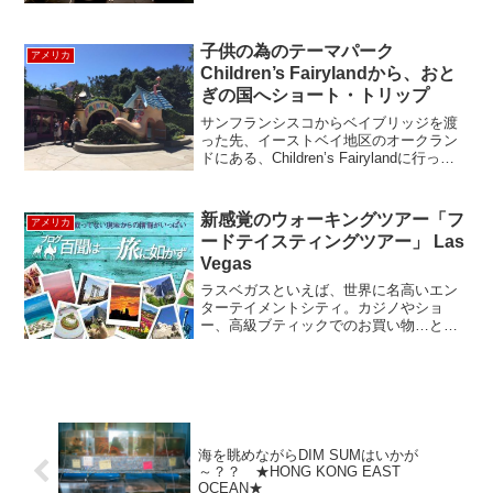
その中にある、とっても素敵なカフェ
「The Zodiac Room（ゾディアック・ル
ーム）」でブランチをしてきました。...
子供の為のテーマパーク
アメリカ
Children’s Fairylandから、おと
ぎの国へショート・トリップ
サンフランシスコからベイブリッジを渡
った先、イーストベイ地区のオークラン
ドにある、Children’s Fairylandに行って
きました。この遊園地は1950年に開園。
60年以上もの長い間、オークランド周辺
で育つ子供達を楽しませてきました...
新感覚のウォーキングツアー「フ
アメリカ
ードテイスティングツアー」 Las
Vegas
ラスベガスといえば、世界に名高いエン
ターテイメントシティ。カジノやショ
ー、高級ブティックでのお買い物…とお
楽しみはいろいろありますが、ストリッ
プ（ラスベガス大通り）に軒を連ねる一
流レストランでの「お食事」もぜひ楽し
んでいただきたい！せっかく...
海を眺めながらDIM SUMはいかが
～？？ ★HONG KONG EAST
OCEAN★