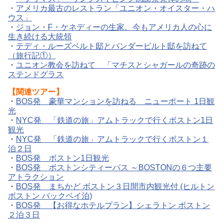
・
アメリカ最古のレストラン「ユニオン・オイスター・ハ
ウス」
・
ジョン・F・ケネディーの生家。今もアメリカ人の心に
生き続ける大統領
・
テディ・ルーズベルト邸とバンダービルト邸を訪ねて
（旅行記①）
・
ユニオン教会を訪ねて 「マチスとシャガールの奇跡の
ステンドグラス
【関連ツアー】
・
BOS発 豪華マンションを訪ねる ニューポート 1日観
光
・
NYC発 「鉄道の旅」アムトラックで行くボストン1日
観光
・
NYC発 「鉄道の旅」アムトラックで行くボストン１
泊２日
・
BOS発 ボストン1日観光
・
BOS発 ボストンシティーパス ～BOSTONの６つ主要
アトラクション
・
BOS発 まちかど ボストン３日間市内観光付 (ヒルトン
ボストン バックベイ泊)
・
BOS発 【お得なホテルプラン】シェラトン ボストン
２泊３日