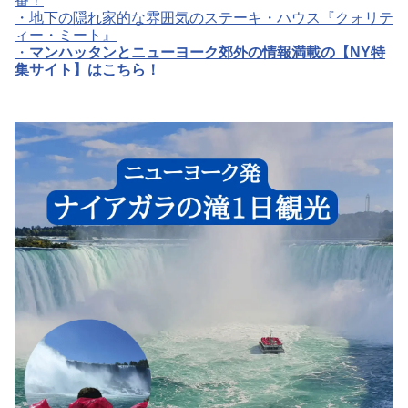
番！
・地下の隠れ家的な雰囲気のステーキ・ハウス『クォリテ
ィー・ミート』
・
マンハッタンとニューヨーク郊外の情報満載の【NY特
集サイト】はこちら！