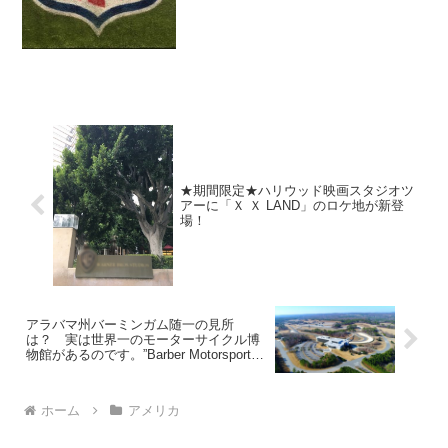
ボウルの次...
★期間限定★ハリウッド映画スタジオツ
アーに「Ｘ Ｘ LAND」のロケ地が新登
場！
アラバマ州バーミンガム随一の見所
は？ 実は世界一のモーターサイクル博
物館があるのです。”Barber Motorsports
Museum”
ホーム
アメリカ