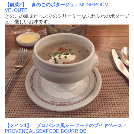
【前菜2】
きのこのポタージュ
／MUSHROOM
VELOUTÉ
きのこの風味たっぷりのクリーミーなふわふわのポタージ
ュ。優しいお味です。
【メイン1】
プロバンス風シーフードのブイヤベース
／
PROVENÇAL SEAFOOD BOURRIDE