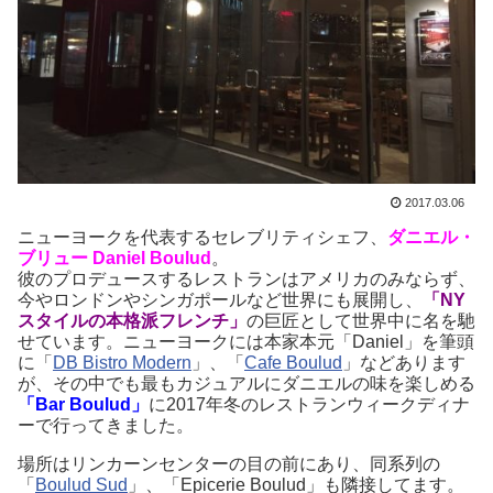
2017.03.06
ニューヨークを代表するセレブリティシェフ、
ダニエル・
ブリュー Daniel Boulud
。
彼のプロデュースするレストランはアメリカのみならず、
今やロンドンやシンガポールなど世界にも展開し、
「NY
スタイルの本格派フレンチ」
の巨匠として世界中に名を馳
せています。ニューヨークには本家本元「Daniel」を筆頭
に「
DB Bistro Modern
」、「
Cafe Boulud
」などあります
が、その中でも最もカジュアルにダニエルの味を楽しめる
「Bar Boulud」
に2017年冬のレストランウィークディナ
ーで行ってきました。
場所はリンカーンセンターの目の前にあり、同系列の
「
Boulud Sud
」、「Epicerie Boulud」も隣接してます。