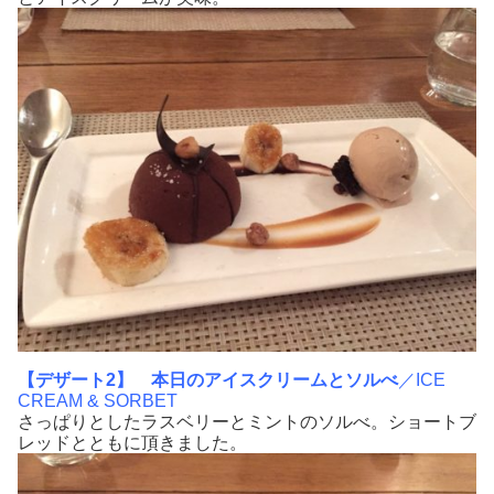
【デザート2】
本日のアイスクリームとソルべ
／ICE
CREAM & SORBET
さっぱりとしたラスベリーとミントのソルべ。ショートブ
レッドとともに頂きました。