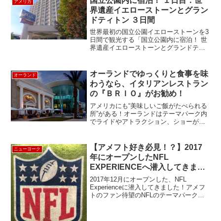
国立公園内に宿泊！ １日目：世
アメリカ
こ...
界遺産イエローストーンとグラン
ドティトン ３日間
世界最初の国立公園イエローストーンを3
日間で観光する「国立公園内に宿泊！ 世
界遺産イエローストーンとグランドティ
トン ３日間」に参加してきました。出発
地はソルトレイクシティのソルト・レイ
ク・プラザ・アット・テンプル・スクエ
オーランドでゆっくりと食事を味
オーランド
アに9:00AM集...
わうなら、イタリアンレストラン
の『ＢＲＩＯ』がお勧め！
アメリカにも“美味しいご飯がたべられる
所”がある！オーランドはテーマパーク内
でライドやアトラクション、ショーが中
心になり食べるものが二の次になってし
まう。キャラクターとの食事はそれはそ
れで楽しいが、ゆっくり味わって食べる
【アメフト好き必見！？】2017
ニューヨーク
には、、、あまりにも...
年にオープンしたNFL
EXPERIENCEへ潜入してきまし
た！
2017年12月にオープンした、NFL
Experienceに潜入してきました！アメフ
トのファン待望のNFLのテーマパーク
～！！アメリカの文化を理解するのにア
メフトは欠かせませんよ。調査による
と、アメリカ人の4人に1人は、スーパー