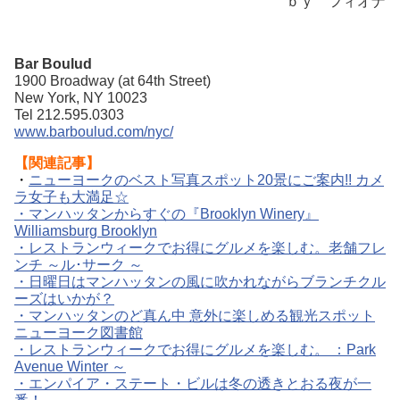
ｂｙ フィオナ
Bar Boulud
1900 Broadway (at 64th Street)
New York, NY 10023
Tel 212.595.0303
www.barboulud.com/nyc/
【関連記事】
・
ニューヨークのベスト写真スポット20景にご案内!! カメ
ラ女子も大満足☆
・マンハッタンからすぐの『Brooklyn Winery』
Williamsburg Brooklyn
・レストランウィークでお得にグルメを楽しむ。老舗フレ
ンチ ～ル･サーク ～
・日曜日はマンハッタンの風に吹かれながらブランチクル
ーズはいかが？
・マンハッタンのど真ん中 意外に楽しめる観光スポット
ニューヨーク図書館
・レストランウィークでお得にグルメを楽しむ。 ：Park
Avenue Winter ～
・エンパイア・ステート・ビルは冬の透きとおる夜が一