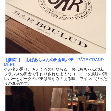
【前菜1】
おばあちゃんの田舎風パテ
／PÂTÉ GRAND-
MÈRE
その名の通り、おふくろの味ならぬ、おばあちゃんの味。
フランスの田舎で手作りされたようなコニャック風味の鶏
レバーとポークのパテは温かみのある味。ワインにぴった
りの逸品です。