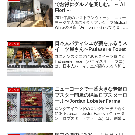
でお得にグルメを楽しむ。 ～ Ai
Fiori ～
2017年夏のレストランウィーク、ニュー
ヨークで人気のイタリアンシェフMichael
Whiteのお店「Ai Fiori」へ行ってきまし
た。Michael Whiteといえば、マンハッタ
ンに何件ものレストランを手がけ、中で
もハイエンドなイタ...
日本人パティシエが腕をふるうス
アメリカ
イーツ屋さん〜Patisserie Fouet
ユニオンスクエアにあるスイーツ屋さん
Patisserie Fouet（パティスリー・フエ）
は、日本人パティシエが腕をふるう和の
食材を使ったスイーツ屋さんです。店名
のPatisserie Fouetは、フランス語で、泡
だて器という意味だそう。...
ニューヨークで一番大きな老舗ロ
アメリカ
ブスター問屋の絶品ロブスターロ
ール〜Jordan Lobster Farms
ロングアイランドのロングビーチの近く
にあるJordan Lobster Farms（ジョーダ
ン・ロブスター・ファーム）は、創業
1938年の老舗ロブスター卸問屋さんが経
営するシーフード・レストランです。ジ
ョーダン・ロブスターは、私達が行った