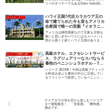
リーのオーナーでもあるDario Sattui氏が
情熱を注ぎ込んで完成した”愛の城”ことカ
ステロ・ディ・アモロサ。中世ヨーロッ
パマニアの彼が、イタリアのお城...
ハワイ王国7代目カラカウア王の
ホノルル・オアフ
命で建てられた今も昔もアメリカ
合衆国で唯一の宮殿『イオラニ・
パレス』 ”IOLANI PALACE”
アメリカは移民国家なので王家も王朝も
無いと思いきやハワイにはカメハメハ１
世から面々と続くハワイ王国がありまし
た。1874年に在位したカラカウア王がハ
ワイ王国の威厳と近代化を海外に示す目
的で1879年に建設を始め1882年8月にイ
高級ホテル、エクセレントサービ
キャシーの独断”お薦め”ホテル
オラニ・パレ...
ス、ラグジュアリーなスパなら５
番街のペニンシュラホテル – The
Peninsula New York
シリーズ 第23弾！今回は高級ブティック
が軒並み並ぶ５番街の中心に立地してい
るファミリーで経営しているペニンシュ
ラグループのひとつ" The Peninsula New
York " をご紹介！！クラッシックなペニ
ンシュラの雰囲気は今も変...
ナイアガラの滝を空から楽しむヘリコプ
ター遊覧観光！ 「充実感」「爽快感」
満点です。