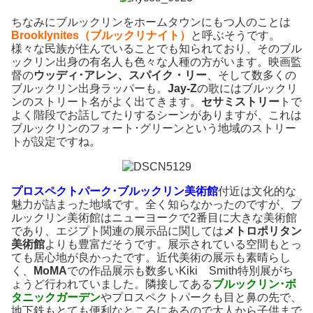
ちなみにブルックリンをホームタウンにもつ人のことは
Brooklynites（ブルックリナイト）
と呼ぶそうです。
様々な民族が住んでいることでも知られており、そのブル
ックリン出身の有名人も色々な人種の方がいます。映画監
督の
ウッディ･アレン、スパイク・リー
、そして数多くの
ブルックリン出身ラッパーも。
Jay-Z
の歌にはブルックリ
ンのストリート名がよく出てきます。
セサミストリー
トで
よく階段でお話してたりするシーンがありますが、これは
ブルックリンのフォート･グリーンという地域のストリー
トが設定ですね。
プロスペクトパーク･ブルックリン美術館
付近は文化的な
魅力が詰まった地域です。全く知らなかったのですが、ブ
ルックリン美術館はニューヨークで2番目に大きな美術館
であり、エジプト関連の展示品に関しては
メトロポリタン
美術館
よりも豊富だそうです。展示されている空間もとっ
ても居心地が良かったです。近代美術の展示も素晴らし
く、
MoMA
での作品展示も数多いKiki Smith特別展がち
ょうど行われていました。隣接してある
ブルックリン･ボ
タニックガーデン
やプロスペクトパークも目と鼻の先で、
地下鉄もとても便利なところにあるので大人から子供まで