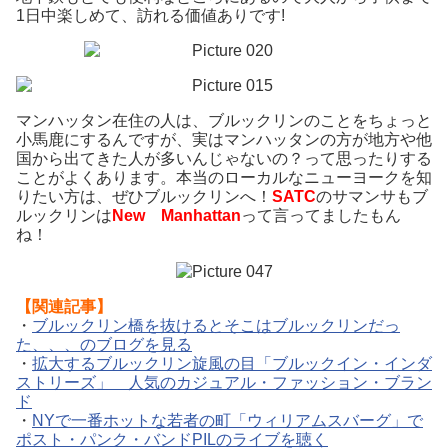
1日中楽しめて、訪れる価値ありです!
マンハッタン在住の人は、ブルックリンのことをちょっと
小馬鹿にするんですが、実はマンハッタンの方が地方や他
国から出てきた人が多いんじゃないの？って思ったりする
ことがよくあります。本当のローカルなニューヨークを知
りたい方は、ぜひブルックリンへ！
SATC
のサマンサもブ
ルックリンは
New Manhattan
って言ってましたもん
ね！
【関連記事】
・
ブルックリン橋を抜けるとそこはブルックリンだっ
た、、、のブログを見る
・
拡大するブルックリン旋風の目「ブルックイン・インダ
ストリーズ」 人気のカジュアル・ファッション・ブラン
ド
・
NYで一番ホットな若者の町「ウィリアムスバーグ」で
ポスト・パンク・バンドPILのライブを聴く