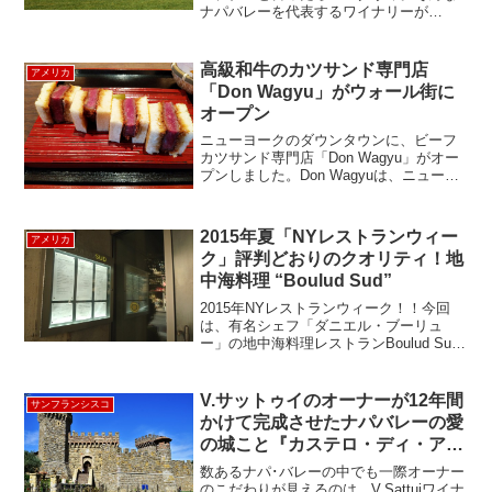
ナパバレーを代表するワイナリーが
Robert Mondaviです。Robert Mondaviと
は家族の故郷・イタリアから受け継いだ
ワインへの愛情とスタンフォード大学で
高級和牛のカツサンド専門店
アメリカ
学...
「Don Wagyu」がウォール街に
オープン
ニューヨークのダウンタウンに、ビーフ
カツサンド専門店「Don Wagyu」がオー
プンしました。Don Wagyuは、ニューヨ
ーク証券取引所から徒歩約5分くらいの、
Williamストリート沿いにあります。こ
の、牛のピンクのネオンサインが目印
2015年夏「NYレストランウィー
アメリカ
で...
ク」評判どおりのクオリティ！地
中海料理 “Boulud Sud”
2015年NYレストランウィーク！！今回
は、有名シェフ「ダニエル・ブーリュ
ー」の地中海料理レストランBoulud Sud
に行ってきました。地下鉄1ラインの66th
ST駅から徒歩1、2分。リンカーンセンタ
ー近くにあります。多くの地下鉄ライ
V.サットゥイのオーナーが12年間
サンフランシスコ
ン...
かけて完成させたナパバレーの愛
の城こと『カステロ・ディ・アモ
ロサ』 ～Castello di Amorosa
数あるナパ･バレーの中でも一際オーナー
～
のこだわりが見えるのは、V.Sattuiワイナ