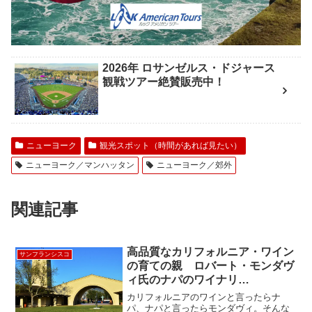
2026年 ロサンゼルス・ドジャース
観戦ツアー絶賛販売中！
ニューヨーク
観光スポット（時間があれば見たい）
ニューヨーク／マンハッタン
ニューヨーク／郊外
関連記事
高品質なカリフォルニア・ワイン
サンフランシスコ
の育ての親 ロバート・モンダヴ
ィ氏のナパのワイナリ
ー ”Robert Mondavi Winery”
カリフォルニアのワインと言ったらナ
パ、ナパと言ったらモンダヴィ。そんな