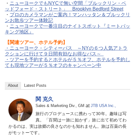
・
ニューヨークでもNYCで無い空間「ブルックリン・ベ
ッドフォード・ストリート」 Brooklyn Bedford Street
・
プロのカメラマンがご案内！マンハッタン＆ブルックリ
ンお散歩ツアー体験記
・
ニューヨークで一番注目のナイトスポット『ミートパッ
キング地区』
【関連ツアー、ホテル予約】
・ニューヨーク・シティーパス ～NYの６つ人気アトラ
クションに行けて９日間有効なお得なパス～
・ツアーを予約するとホテルが５％オフ、ホテルを予約し
ても現地ツアーが５％オフのキャンペーン中
About
Latest Posts
関 克久
at
Sales & Marketing Div., GM
JTB USA Inc.,
旅行のプロデュースに携わって30年。趣味は写
真。「百聞は一旅に如かず」旅に出て初めてわ
かるのは、実は故郷の良さなのかも知れません。旅は百薬の長
がモットーです。