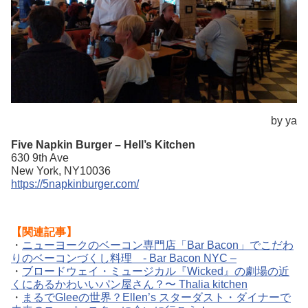
by ya
Five Napkin Burger – Hell’s Kitchen
630 9th Ave
New York, NY10036
https://5napkinburger.com/
【関連記事】
・
ニューヨークのベーコン専門店「Bar Bacon」でこだわ
りのベーコンづくし料理 - Bar Bacon NYC –
・
ブロードウェイ・ミュージカル『Wicked』の劇場の近
くにあるかわいいパン屋さん？〜 Thalia kitchen
・
まるでGleeの世界？Ellen’s スターダスト・ダイナーで