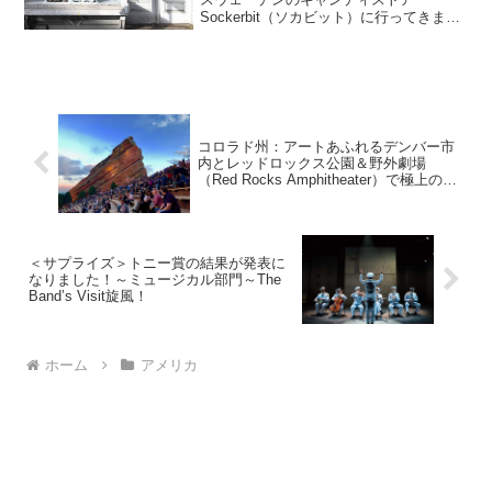
Sockerbit（ソカビット）に行ってきまし
た。ちょっと控えめな店構えで、見逃し
てしまいそうですが、この白いドアを開
けた瞬間から、あまーい香りが広がりま
す。店内は、白が基調...
コロラド州：アートあふれるデンバー市
内とレッドロックス公園＆野外劇場
（Red Rocks Amphitheater）で極上の非
日常体験を！
＜サプライズ＞トニー賞の結果が発表に
なりました！～ミュージカル部門～The
Band’s Visit旋風！
ホーム
アメリカ