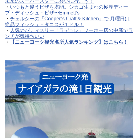
未来のスーパースターに会いに行こう！
・
いつもと違うピザを堪能。シカゴ生まれの極厚ディー
プ・ディッシュ・ピザ〜Emmett’s
・
チェルシーの「Cooper’s Craft & Kitchen」で 月曜日は
絶品フィッシュ・タコスが１ドル！
・
人気のパティスリー「ラデュレ」ソーホー店の中庭でラ
ンチが気持ちいい
・
【ニューヨーク観光名所人気ランキング】はこちら！