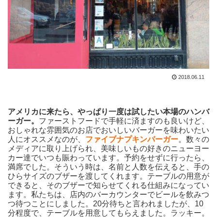
2018.06.11
アメリカに来たら、やっぱり一度は試したい本場のハンバ
ーガー。
ファーストフードで手軽に済ますのも良いけど、
おしゃれな雰囲気のお店でおいしいバーガーを味わいたい
人にオススメなのが、
ファイブナプキンバーガー
。数々の
メディアに取り上げられ、美味しいもの好きのニューヨー
カー達でいつも賑わっています。予約をせずに行ったら、
満席でした。そういう時は、名前と人数を伝えると、手の
ひらサイズのブザーを渡してくれます。テーブルの用意が
できると、そのブザーで知らせてくれる仕組みになってい
ます。私たちは、店内のバーカウンターでビールを飲みつ
つ待つことにしました。20分待ちと言われましたが、10
分程度で、テーブルを用意してもらえました。ラッキー。