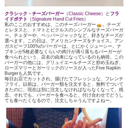
クラシック・チーズバーガー
（Classic Cheese）
と
フラ
イドポテト
（Signature Hand Cut Fries）
私のここのおすすめは、このチーズバーガー
。チーズ
とレタスと、トマトとピクルスのシンプルなチーズバーガ
ー。チェダーや、ペッパージャックなど、好きなチーズが
選べます。この日は、アメリカンチーズをチョイス。アン
ガスビーフ100%のバーガーは、とにかくジューシー。ナ
プキンが5枚必要なくらいの肉汁が滴り落ちるバーガーが
食べられという、店名の由来になっているのも納得。この
バーガーの他には、グリュイエールチーズと炒め玉ねぎ、
ローズマリーとガーリックのソースが入ったFive Napkin
Burgerも人気です。
毎日お店でカットされ、揚げたてフレッシュな、フレンチ
フライ。以前は、バーガー類を注文すると、無料でついて
きたのに、現在は別に注文しなければならなくなって、残
念。それでも、バーガーを食べると、付け合わせでどうし
ても食べたくなるので、注文しちゃうんですよねー。