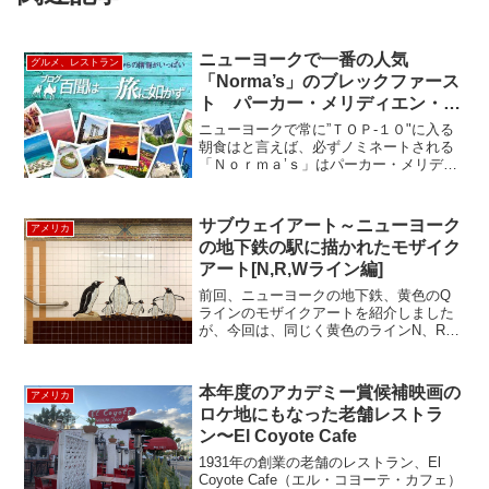
ニューヨークで一番の人気
グルメ、レストラン
「Norma’s」のブレックファース
ト パーカー・メリディエン・ホ
テルのレストラン
ニューヨークで常に”ＴＯＰ-１０"に入る
朝食はと言えば、必ずノミネートされる
「Ｎｏｒｍａ’ｓ」はパーカー・メリディ
エン・ホテルにあります。唯一の問題は
何を注文していいか悩むことと、時間に
よって予約が取れにくい事ですが、予約
サブウェイアート～ニューヨーク
アメリカ
は"www.nor...
の地下鉄の駅に描かれたモザイク
アート[N,R,Wライン編]
前回、ニューヨークの地下鉄、黄色のQ
ラインのモザイクアートを紹介しました
が、今回は、同じく黄色のラインN、R、
Wのサブウェイ・アートを紹介します。
N、R、Wの5 Ave/59th Street駅では、
Ann Schaumberger作のモザ...
本年度のアカデミー賞候補映画の
アメリカ
ロケ地にもなった老舗レストラ
ン〜El Coyote Cafe
1931年の創業の老舗のレストラン、El
Coyote Cafe（エル・コヨーテ・カフェ）