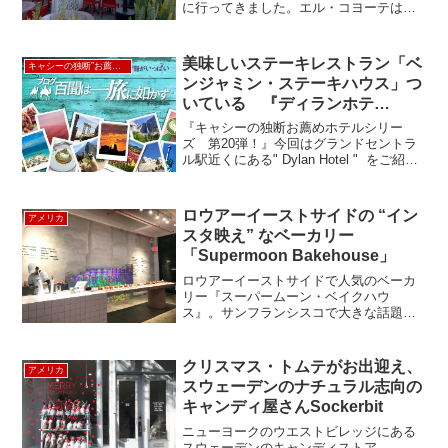
に行ってきました。エル・コヨーテは、
長年に渡り多くのセレブも訪れているメ
キシカンの有名店で、古くは、ジョン・
ウェインや、グレース妃など、最近で
美味しいステーキレストラン「ベ
キャシーの独断”お薦め”ホテル
は、レ...
ンジャミン・ステーキハウス」つ
いている 『ディランホテ
ル』 - Dylan Hotel
『キャシーの独断お薦めホテルシリー
ズ 第20弾！』今回はグランドセントラ
ル駅近くにある" Dylan Hotel " をご紹
介！！ディランホテルは、約10年ほど前
に、とってもヒップでクールなホテルと
してオープン。中2階にあったクラブラウ
ロウアーイーストサイドの “イン
アメリカ
ン...
スタ映え” なベーカリー
「Supermoon Bakehouse」
ロウアーイーストサイドで人気のベーカ
リー『スーパームーン・ベイクハウ
ス』。サンフランシスコで大きな話題を
呼んだ、ハイブリットスイーツのクロフ
ィン(クロワッサン+マフィン)が出来たお
店の「ミスター・ホームズ・ベイクハウ
クリスマス・トムテがお出迎え、
アメリカ
ス」のニューヨーク店です...
スウェーデンのナチュラル志向の
キャンディ屋さんSockerbit
ニューヨークのウエストビレッジにある
スウェーデンのキャンディストア