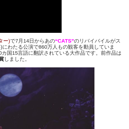
ター)
で7月14日からあの
“CATS”
のリバイバイルがス
0年)にわたる公演で860万人もの観客を動員していま
0カ国15言語に翻訳されている大作品です。前作品は
賞
しました。