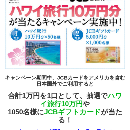
キャンペーン期間中、JCBカードをアメリカを含む
日本国外
でご利用すると
合計1万円を1口として、抽選で
ハワ
イ旅行10万円
や
1050名様に
JCBギフトカード
が当た
る！