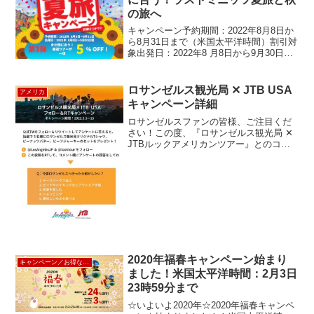
の旅へ
キャンペーン予約期間：2022年8月8日か
ら8月31日まで（米国太平洋時間）割引対
象出発日：2022年8 月8日から9月30日発
のツアーに適用スタッフ厳選ツアーが
５％OFF！！！対象商品はなんと52ツア
ー以上！こちらからご覧ください。夏が
ロサンゼルス観光局 ✕ JTB USA
アメリカ
終...
キャンペーン詳細
ロサンゼルスファンの皆様、ご注目くだ
さい！この度、『ロサンゼルス観光局 ✕
JTBルックアメリカンツアー』とのコラ
ボキャンペーンが実現！海外旅行が行き
にくい中、少しでも皆様にお楽しみいた
だけるよう、企画してみました！フォロ
ー＆リツイートと...
2020年福春キャンペーン始まり
キャンペーン／お得な割引情報
ました！米国太平洋時間：2月3日
23時59分まで
☆いよいよ2020年☆2020年福春キャンペ