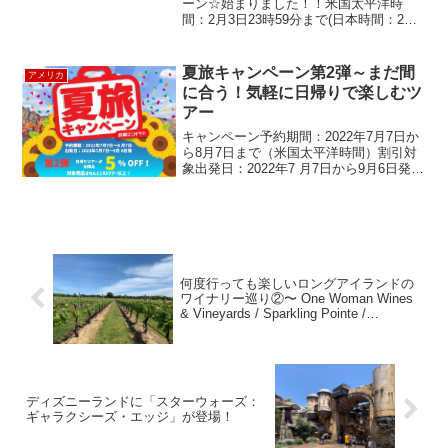
ーン☆始まりました！！米国太平洋時
間：2月3日23時59分まで(日本時間：2月4
日16時59分まで)↓↓↓ キャンペーン内容は
こちら ↓↓↓ 1. 厳選ツアーが最大24%オ
フ！！！ ↓↓↓ 割引...
夏旅キャンペーン第2弾～まだ間
アメリカ
に合う！気軽に日帰りで楽しむツ
アー
キャンペーン予約期間：2022年7月7日か
ら8月7日まで（米国太平洋時間）割引対
象出発日：2022年7 月7日から9月6日発の
ツアーに適用日帰りのツアーがすべて一
律５％OFF！！！対象商品はなんと185ツ
アー以上！こちらからご覧ください。
今...
何度行っても楽しいロングアイランドの
ワイナリー巡り②〜 One Woman Wines
& Vineyards / Sparkling Pointe /
Mattebella Vineyards
ディズニーランドに「スターウォーズ：
ギャラクシーズ・エッジ」が登場！