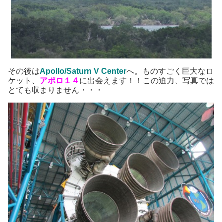
その後は
Apollo/Saturn V Center
へ。ものすごく巨大なロ
ケット、
アポロ１４
に出会えます！！この迫力、写真では
とても収まりません・・・