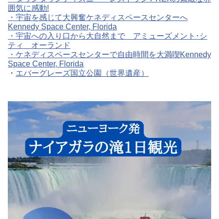
囲気に感動!
・
宇宙を感じて大興奮ケネディスペースセンターへ
Kennedy Space Center, Florida
・
宇宙への入り口から大自然まで アミューズメント･シ
ティ オーランド
・
ケネディスペースセンターで自由時間を大満喫Kennedy
Space Center, Florida
・
エバーグレーズ国立公園（世界遺産）