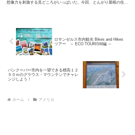
想像力を刺激する見どころがいっぱいだ。今回、とんがり屋根の住居
が有名なアルベロベッロの町を歩いた。 石灰岩でできたと...
ロサンゼルス市内観光 Bikes and Hikes
ツアー ～ ECO TOURISM編 ～
バンクーバー市内を一望できる標高１２
５０ｍのグラウス・マウンテンでチャレ
ンジしよう！
ホーム
アメリカ