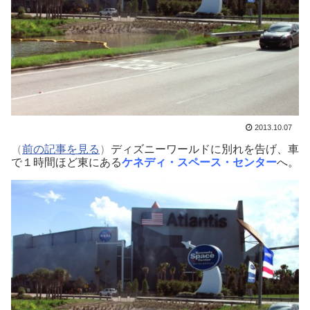
2013.10.07
（
前の記事を見る
）
ディズニーワールドに別れを告げ、車
で１時間ほど東にある
ケネディ・スペース・センター
へ。