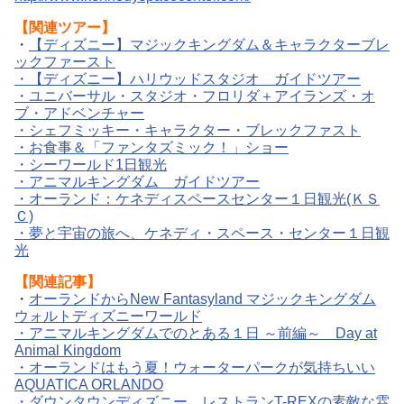
【関連ツアー】
・
【ディズニー】マジックキングダム＆キャラクターブレ
ックファースト
・
【ディズニー】ハリウッドスタジオ ガイドツアー
・
ユニバーサル・スタジオ・フロリダ＋アイランズ・オ
ブ・アドベンチャー
・
シェフミッキー・キャラクター・ブレックファスト
・
お食事＆「ファンタズミック！」ショー
・
シーワールド1日観光
・
アニマルキングダム ガイドツアー
・
オーランド：ケネディスペースセンター１日観光(ＫＳ
Ｃ)
・
夢と宇宙の旅へ、ケネディ・スペース・センター１日観
光
【関連記事】
・
オーランドからNew Fantasyland マジックキングダム
ウォルトディズニーワールド
・
アニマルキングダムでのとある１日 ～前編～ Day at
Animal Kingdom
・
オーランドはもう夏！ウォーターパークが気持ちいい
AQUATICA ORLANDO
・
ダウンタウンディズニー レストランT-REXの素敵な雰