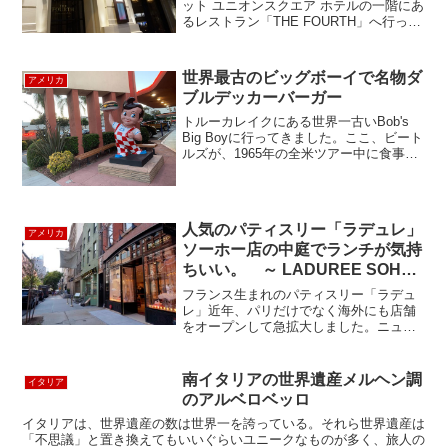
ット ユニオンスクエア ホテルの一階にあ
るレストラン「THE FOURTH」へ行って
みました。 ハイアット ユニオンスクエア
のメインダイニング。 ユニオンスクエア
界隈で評判の高いtocquevilleレス...
世界最古のビッグボーイで名物ダ
アメリカ
ブルデッカーバーガー
トルーカレイクにある世界一古いBob's
Big Boyに行ってきました。ここ、ビート
ルズが、1965年の全米ツアー中に食事を
したり、映画監督デヴィッド・リンチが
毎日決まった時間に7年間も通ったレスト
ランとしても知られていて、すっかり有
名...
人気のパティスリー「ラデュレ」
アメリカ
ソーホー店の中庭でランチが気持
ちいい。 ～ LADUREE SOHO
～
フランス生まれのパティスリー「ラデュ
レ」近年、パリだけでなく海外にも店舗
をオープンして急拡大しました。ニュー
ヨークにはアッパーイーストとソーホー
に店舗を構え、ここソーホー店には素敵
な中庭があります。女心をくすぐるカラ
南イタリアの世界遺産メルヘン調
イタリア
フルなディスプレイ、ショ...
のアルベロベッロ
イタリアは、世界遺産の数は世界一を誇っている。それら世界遺産は
「不思議」と置き換えてもいいぐらいユニークなものが多く、旅人の