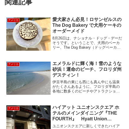
関連記事
愛犬家さん必見！ロサンゼルスの
アメリカ
The Dog Bakery で犬用ケーキの
オーダーメイド
8月26日は、ナショナル・ドッグ・デーだ
そうです。ということで、犬用のベーカ
リー、The Dog Bakery（ドッグベーカリ
ー）を紹介しようと思います。ドッグベ
ーカリーでは、オーダーメイドの手作り
犬用ケーキの販売をしています。ケーキ
エメラルドに輝く海！雪のような
アメリカ
は、ロ...
砂浜！運命のビーチ、フロリダ州
デスティン！
伊豆半島の東にも西にも真ん中にも温泉
がたくさんあるように、フロリダ半島の
各地に数多くのビーチやアトラクション
が半島の至るところにありますが、実は
フロリダ半島の西側には知られざるビー
チリゾートがありました！フロリダ州の
ハイアット ユニオンスクエア ホ
アメリカ
西側は、鍋やフライパンの...
テルのメインダイニング『THE
FOURTH』 Hyatt Union
Square
ユニオンスクエアに新しくできたハイア