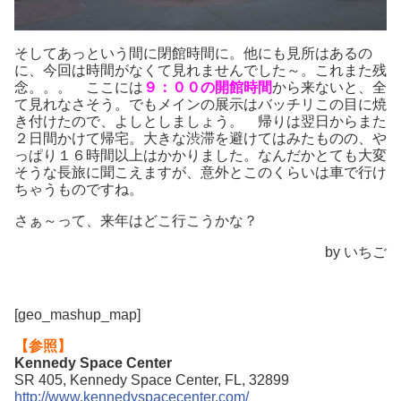
そしてあっという間に閉館時間に。他にも見所はあるの
に、今回は時間がなくて見れませんでした～。これまた残
念。。。 ここには
９：００の開館時間
から来ないと、全
て見れなさそう。でもメインの展示はバッチリこの目に焼
き付けたので、よしとしましょう。 帰りは翌日からまた
２日間かけて帰宅。大きな渋滞を避けてはみたものの、や
っぱり１６時間以上はかかりました。なんだかとても大変
そうな長旅に聞こえますが、意外とこのくらいは車で行け
ちゃうものですね。
さぁ～って、来年はどこ行こうかな？
by いちご
[geo_mashup_map]
【参照】
Kennedy Space Center
SR 405, Kennedy Space Center, FL, 32899
http://www.kennedyspacecenter.com/