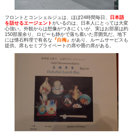
フロントとコンシェルジュは、ほぼ24時間毎日、
日本語
を話せるエージェント
がいるのは、日本人にとっては大変
心強い。外観からは想像がつきにくいが、実はお部屋は約
150部屋余り、ロビーも静かで落ち着いた雰囲気だ。地下
には懐石料理で有名な
『白梅』
があり、ルームサービスも
提供。席もセミプライベートの席や畳の席がある。