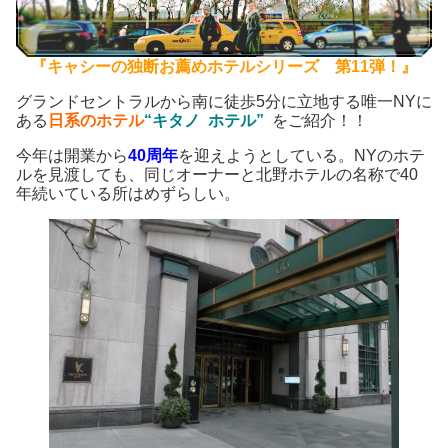
『キャシーの独断お薦めホテルシリーズ 第11弾！』
グランドセントラルから南に徒歩5分に立地する唯一NYに
ある
日系のホテル
“キタノ ホテル”
をご紹介！！
今年は開業から
40
周年
を迎えようとしている。NYのホテ
ルを見渡しても、同じオーナーと北野ホテルの名称で40
年続いている所はめずらしい。