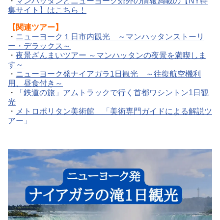
・
マンハッタンとニューヨーク郊外の情報満載の【NY特
集サイト】はこちら！
【関連ツアー】
・
ニューヨーク１日市内観光 ～マンハッタンストーリ
ー・デラックス～
・
夜景ざんまいツアー ～マンハッタンの夜景を満喫しま
す～
・
ニューヨーク発ナイアガラ1日観光 ～往復航空機利
用、昼食付き～
・
「鉄道の旅」アムトラックで行く首都ワシントン1日観
光
・
メトロポリタン美術館 「美術専門ガイドによる解説ツ
アー」