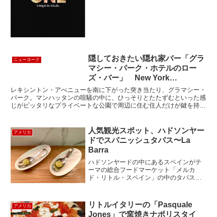
ルです。マイケル・ジャクソン・ザ・イ
モータルは今年の6月、日本...
隠しておきたい隠れ家バー「グラ
ニューヨーク
マシー・パーク・ホテルのロー
ズ・バー」 New York
Gramercy Park Hotel
レキシントン・アべニューを南に下がった突き当たり、グラマシー・
パーク。マンハッタンの喧騒の中に、ひっそりとたたずむといった感
じがピッタリなプライベートな公園で周辺に住む住人だけが鍵を持っ
ていて、中に入れるといった、選ばれた人のための公園です...
人気観光スポット、ハドソンヤー
アメリカ
ドでスパニッシュタパス〜La
Barra
ハドソンヤードの中にあるスペインがテ
ーマの総合フードマーケット「メルカ
ド・リトル・スペイン」の中のタパスバ
ーLa Barraで食事をしました。スペイン
出身のセレブシェフ、ホセ・アンドレ氏
がプロデュースをしています。La Barra
リトルイタリーの「Pasquale
アメリカ
は、以前紹...
Jones」で窯焼きナポリスタイ