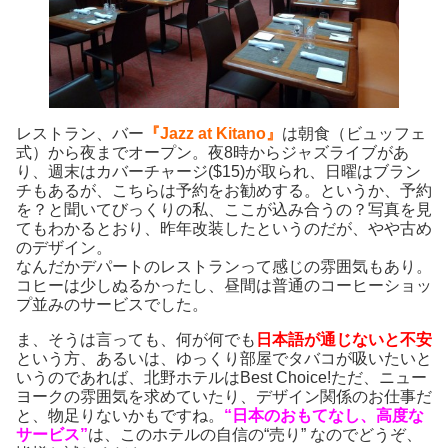
レストラン、バー
『Jazz at Kitano』
は朝食（ビュッフェ
式）から夜までオープン。夜8時からジャズライブがあ
り、週末はカバーチャージ($15)が取られ、日曜はブラン
チもあるが、こちらは予約をお勧めする。というか、予約
を？と聞いてびっくりの私、ここが込み合うの？写真を見
てもわかるとおり、昨年改装したというのだが、やや古め
のデザイン。
なんだかデパートのレストランって感じの雰囲気もあり。
コヒーは少しぬるかったし、昼間は普通のコーヒーショッ
プ並みのサービスでした。
ま、そうは言っても、何が何でも
日本語が通じないと不安
という方、あるいは、ゆっくり部屋でタバコが吸いたいと
いうのであれば、北野ホテルはBest Choice!ただ、ニュー
ヨークの雰囲気を求めていたり、デザイン関係のお仕事だ
と、物足りないかもですね。
“日本のおもてなし、高度な
サービス”
は、このホテルの自信の“売り” なのでどうぞ、