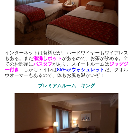
インターネットは有料だが、ハードワイヤーもワイアレス
もある。また
湯沸しポット
があるので、お茶が飲める。全
てのお部屋に
バスタブ
があり、スイートルームは
ジャグジ
ー付き
しかもトイレは
85%
が
ウォシュレット
だ。タオル
ウオーマーもあるので、体もお尻も温かいぞ！
プレミアムルーム キング