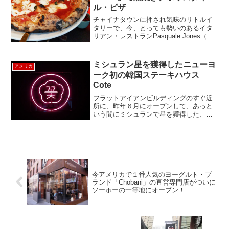
ル・ピザ
チャイナタウンに押され気味のリトルイ
タリーで、今、とっても勢いのあるイタ
リアン・レストランPasquale Jones（パ
スカルジョンズ）を紹介します。ウエス
トビレッジにある人気のイタリアン
「Charlie Bird」を手がけたチームがリ
ミシュラン星を獲得したニューヨ
アメリカ
ト...
ーク初の韓国ステーキハウス
Cote
フラットアイアンビルディングのすぐ近
所に、昨年６月にオープンして、あっと
いう間にミシュランで星を獲得した、コ
リアン・ステーキハウスCote（コート）
を紹介します。Coteは、自らを焼肉店で
はなく、ステーキハウスと呼んでいて、
肉へのこだわりが...
今アメリカで１番人気のヨーグルト・ブ
ランド「Chobani」の直営専門店がついに
ソーホーの一等地にオープン！