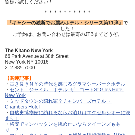
皆様お試しください！
＊＊＊＊＊＊＊＊＊＊
『キャシーの独断でお薦めホテル・シリーズ第11
弾』
で
した！
ご予約は、お問い合わせは最寄のJTBまでどうぞ。
The Kitano New York
66 Park Avenue at 38th Street
New York NY 10016
212-885-7000
【関連記事】
・
古き良きＮＹの時代を感じるグラマシーパークホテル
・
セント ジャイル ホテル, ザ コートSt Giles Hotel
New York
・
ミッドタウンの隠れ家？チャンバーズホテル ・
Chambers Hotel
・
自然史博物館に訪れるならお泊りはエクセルシオーに決
まり！
・
格安でマンハッタンを眺めたいならクイーンズもあ
り！？