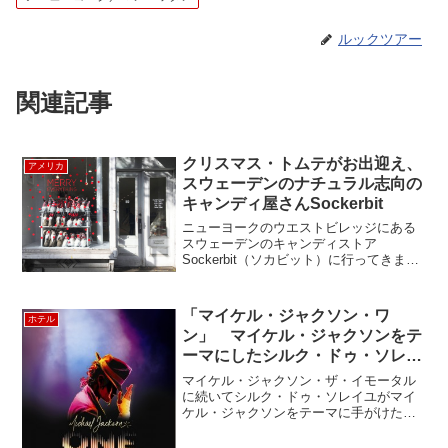
ルックツアー
関連記事
クリスマス・トムテがお出迎え、
アメリカ
スウェーデンのナチュラル志向の
キャンディ屋さんSockerbit
ニューヨークのウエストビレッジにある
スウェーデンのキャンディストア
Sockerbit（ソカビット）に行ってきまし
た。ちょっと控えめな店構えで、見逃し
てしまいそうですが、この白いドアを開
けた瞬間から、あまーい香りが広がりま
「マイケル・ジャクソン・ワ
ホテル
す。店内は、白が基調...
ン」 マイケル・ジャクソンをテ
ーマにしたシルク・ドゥ・ソレイ
ユの話題の2作目 Michael
マイケル・ジャクソン・ザ・イモータル
Jackson One
に続いてシルク・ドゥ・ソレイユがマイ
ケル・ジャクソンをテーマに手がけた話
題作がマイケル・ジャクソン・ワンで
す。公演の劇場はマンダレー・ベイホテ