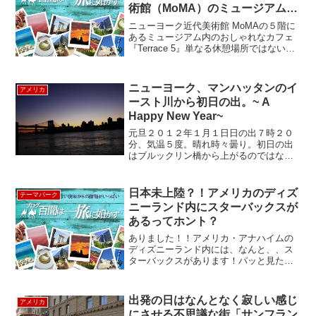
術館（MoMA）のミュージアムカ
フェ、テラス ５ -Terrace 5
ニューヨーク近代美術館 MoMAの５階に
あるミュージアム内のおしゃれなカフェ
『Terrace 5』単なる休憩場所ではない、
とってもおしゃれな空間でした。（注
意：美術館に入場しないと入れません）
一面大きなガラスで白を基調とした店内
ニューヨーク、マンハッタンのイ
アメリカ
は開放的！屋...
ースト川から初日の出。~ A
Happy New Year~
元旦２０１２年１月１日日の出７時２０
分、気温５度。晴れ時々曇り。初日の出
はブルックリン橋から上がるのではない
か？とイースト川の埠頭１６にやってき
ました。埠頭に到着したのが６時４０
分、既に先客がいました。初日の出参り
日本未上陸？！アメリカのディズ
テーマパーク
は日本だけと思ったらそうじ...
ニーランド内にスターバックスが
あるってホント？
ありました！！アメリカ・アナハイムの
ディズニーランド内には、なんと、、ス
ターバックスがあります！パッと見た感
じ、スターバックスとは分かりにくい外
見ですがしっかりとみると、スターバッ
クスのロゴがありました！アメリカのデ
出発の日はなんとなく寂しい感じ
アメリカ
ィズニーでしか味わえない...
にさせる不思議な街「サンフラン