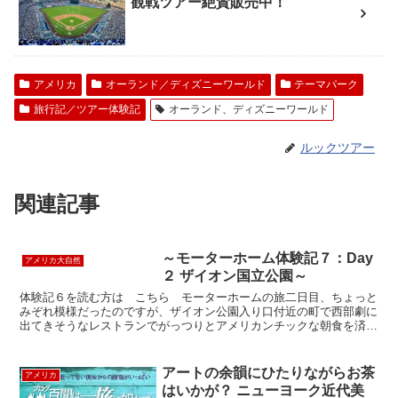
観戦ツアー絶賛販売中！
アメリカ
オーランド／ディズニーワールド
テーマパーク
旅行記／ツアー体験記
オーランド、ディズニーワールド
ルックツアー
関連記事
～モーターホーム体験記７：Day
アメリカ大自然
２ ザイオン国立公園～
体験記６を読む方は こちら モーターホームの旅二日目、ちょっと
みぞれ模様だったのですが、ザイオン公園入り口付近の町で西部劇に
出てきそうなレストランでがっつりとアメリカンチックな朝食を済ま
せたあと、ザイオン国立公園内を観光をしてきました。ザイ...
アートの余韻にひたりながらお茶
アメリカ
はいかが？ ニューヨーク近代美