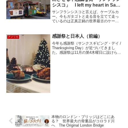
シスコ」 I left my heart in San
Francisso
サンフランシスコと言えば、ケーブルカ
ー。今もガタゴトと走る音を立てて走っ
ているのは正真正銘の世界最古のケーブ
ルカーです。サンフランシスコで最初の
運行したのは１８７３年、なんと１００
年以上も前。このケーブルカーが走って
感謝祭と日本人（前編）
アメリカ
いるいるのを見て、「ああ...
今年も感謝祭（サンクスギビング・デイ /
Thanksgiving Day）が近づいてきまし
た。感謝祭は11月の第4木曜日に設けられ
た祝日であり、その名の通り、恵まれる
ことに感謝する日ですね。1620年、イギ
リスの反イングランド教会派のキリ...
本物のロンドン・ブリッジはどこにあ
る？ 世界最大の骨董品がコロラド川
へ The Original London Bridge