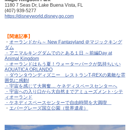
1180 7 Seas Dr, Lake Buena Vista, FL ‎
(407) 939-5277
https://disneyworld.disney.go.com
【関連記事】
・
オーランドから～ New Fantasyland ＠マジックキング
ダム
・
アニマルキングダムでのとある１日 ～前編Day at
Animal Kingdom
・
オーランドはもう夏！ウォーターパークが気持ちいい
AQUATICA ORLANDO
・
ダウンタウンディズニー レストランT-REXの素敵な雰
囲気に感動!
・
宇宙を感じて大興奮… ケネディスペースセンターへ
・
宇宙への入り口から大自然までアミューズメント･シテ
ィオーランド
・
ケネディスペースセンターで自由時間を大満喫
・
エバーグレーズ国立公園（世界遺産）