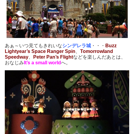
あぁ～いつ見てもきれいな
シンデレラ城
・・・
Buzz
Lightyear’s Space Ranger Spin
、
Tomorrowland
Speedway
、
Peter Pan’s Flight
などを楽しんだあとは、
おなじみ
It’s a small world
へ。