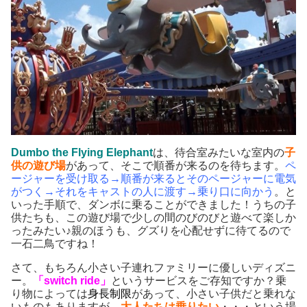
Dumbo the Flying Elephant
は、待合室みたいな室内の
子
供の遊び場
があって、そこで順番が来るのを待ちます。
ペ
ージャーを受け取る→順番が来るとそのページャーに電気
がつく→
それをキャストの人に渡す→乗り口に向かう
。と
いった手順で、ダンボに乗ることができました！うちの子
供たちも、この遊び場で少しの間のびのびと遊べて楽しか
ったみたい♪親のほうも、グズりを心配せずに待てるので
一石二鳥ですね！
さて、もちろん小さい子連れファミリーに優しいディズニ
ー。
「switch ride」
というサービスをご存知ですか？乗
り物によっては
身長制限
があって、小さい子供だと乗れな
いものもありますが
、大人たちは乗りたい
・・・という場