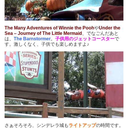
The Many Adventures of Winnie the Pooh
や
Under the
Sea – Journey of The Little Mermaid
、でなごんだあと
は、
The Barnstormer
。
子供用のジェットコースター
で
す。激しくなく、子供でも楽しめますよ♪
さぁそろそろ、シンデレラ城も
ライトアップ
の時間です。