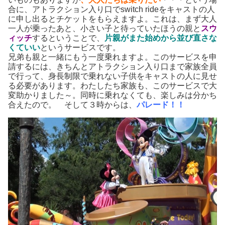
合に、アトラクション入り口でswitch rideをキャストの人
に申し出るとチケットをもらえますよ。これは、まず大人
一人が乗ったあと、小さい子と待っていたほうの親と
スウ
ィッチ
するということで、
片親がまた始めから並び直さな
くていい
というサービスです。
兄弟も親と一緒にもう一度乗れますよ。このサービスを申
請するには、きちんとアトラクション入り口まで家族全員
で行って、身長制限で乗れない子供をキャストの人に見せ
る必要があります。わたしたち家族も、このサービスで大
変助かりました～。同時に乗れなくても、楽しみは分かち
合えたので。 そして３時からは、
パレード！！