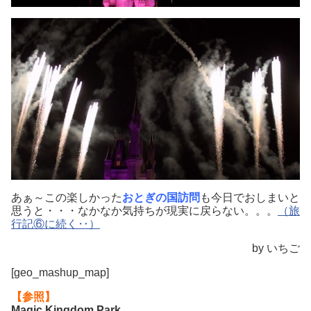
あぁ～この楽しかった
おとぎの国訪問
も今日でおしまいと
思うと・・・なかなか気持ちが現実に戻らない。。。
（旅
行記⑥に続く‥）
by いちご
[geo_mashup_map]
【参照】
Magic Kingdom Park