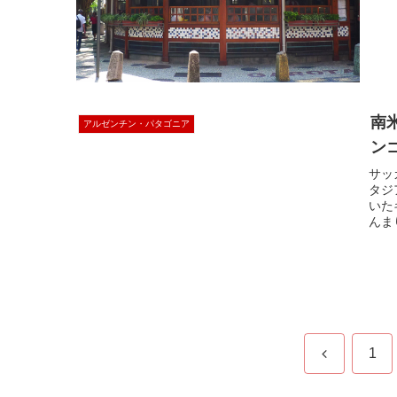
南
アルゼンチン・パタゴニア
ン
サッ
タジ
いた
んま
前
1
へ