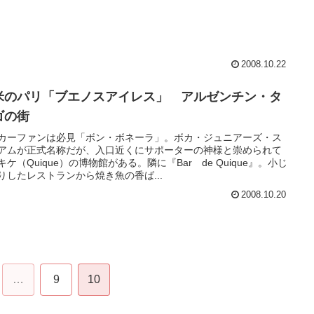
2008.10.22
米のパリ「ブエノスアイレス」 アルゼンチン・タ
ゴの街
カーファンは必見「ボン・ボネーラ」。ボカ・ジュニアーズ・ス
アムが正式名称だが、入口近くにサポーターの神様と崇められて
キケ（Quique）の博物館がある。隣に『Bar de Quique』。小じ
りしたレストランから焼き魚の香ば...
2008.10.20
…
9
10