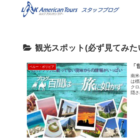
観光スポット(必ず見てみた
「
ペルー・ボリビア
南米
は標
クロ
隠さ