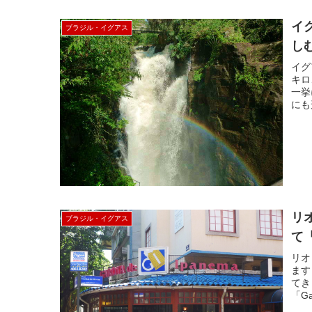
イ
ブラジル・イグアス
し
イグ
キロ
一挙
にも
リ
ブラジル・イグアス
て
リオ
ます
てき
「Ga