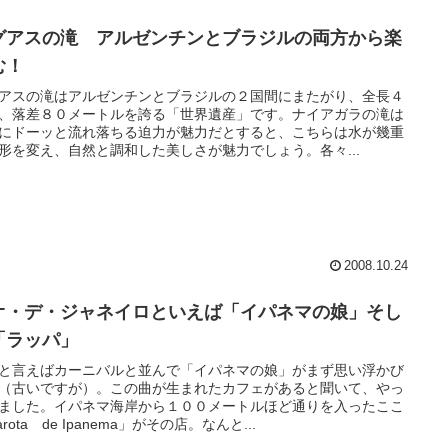
グアスの滝 アルゼンチンとブラジルの両方から楽
む！
アスの滝はアルゼンチンとブラジルの２国間にまたがり、全長４
、落差８０メートルを誇る「世界遺産」です。ナイアガラの滝は
にドーッと流れ落ちる迫力が魅力だとすると、こちらは水が幾重
形を変え、自然と調和した美しさが魅力でしょう。各々...
2008.10.24
オ・デ・ジャネイロといえば「イパネマの娘」そし
「ラッパ」
と言えばカーニバルと並んで「イパネマの娘」がまず思い浮かび
（古いですが）。この曲が生まれたカフェがあると聞いて、やっ
ました。イパネマ海岸から１００メートルほど通りを入ったここ
rota de Ipanema」がその店。なんと...