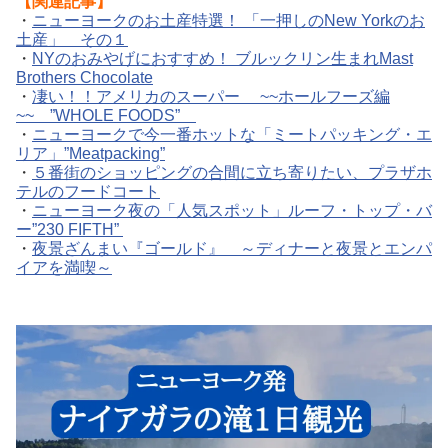
【関連記事】
・
ニューヨークのお土産特選！ 「一押しのNew Yorkのお
土産」 その１
・
NYのおみやげにおすすめ！ ブルックリン生まれMast
Brothers Chocolate
・
凄い！！アメリカのスーパー ~~ホールフーズ編
~~ ”WHOLE FOODS”
・
ニューヨークで今一番ホットな「ミートパッキング・エ
リア」”Meatpacking”
・
５番街のショッピングの合間に立ち寄りたい、プラザホ
テルのフードコート
・
ニューヨーク夜の「人気スポット」ルーフ・トップ・バ
ー”230 FIFTH”
・
夜景ざんまい『ゴールド』 ～ディナーと夜景とエンパ
イアを満喫～