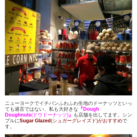
ニューヨークでイチバンふわふわ生地のドーナッツといっ
ても過言ではない、私も大好きな
『Dough
Doughnuts
(ドウドーナッツ)
』
も店舗を出してます。シン
プルに
Sugar Glazed
(シュガーグレイズド)がおすすめ
で
す。