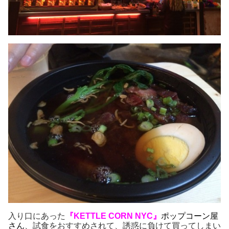
入り口にあった
『KETTLE CORN NYC』
ポップコーン屋
さん
、試食をおすすめされて、誘惑に負けて買ってしまい