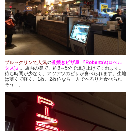
ブルックリンで人気
の
釜焼きピザ屋 『Roberta’s
(ロベル
タス)
』
。店内の釜で、約3～5分で焼き上げてくれます。
待ち時間が少なく、アツアツのピザが食べられます。生地
は薄くて軽く、1枚、2枚位なら一人でぺろりと食べられ
そう…。