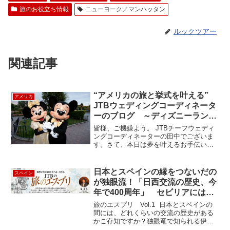
旅のお役立ち情報
ニューヨーク／マンハッタン
ルックツアー
関連記事
“アメリカの旅と挙式を叶える”
アメリカ
JTBウェディングコーディネータ
ーのブログ ～ディズニーランド
パーク・ディズニーフェアリーテ
皆様、ご機嫌よう。 JTBチーフウェディ
ールウェディング～②
ングコーディネーターの田中でございま
す。さて、本日は夢を叶えるお手伝い田
中のウェディングプログ第2弾！！開園前
のディズニーランドパークを貸切りお式
の次は、キャラクターを独占しての“プチ
日本とスペインの縁をつないだの
スペイン
セレブレーション...
が独眼流！「日西交流の歴史、今
年で400周年」 セビリアには
「日本さん」が800人！
旅のエスプリ Vol.1 日本とスペインの
間には、どれくらいの交流の歴史がある
かご存知ですか？独眼竜で知られる伊達
政宗が、フランシスコ会宣教師ルイス・