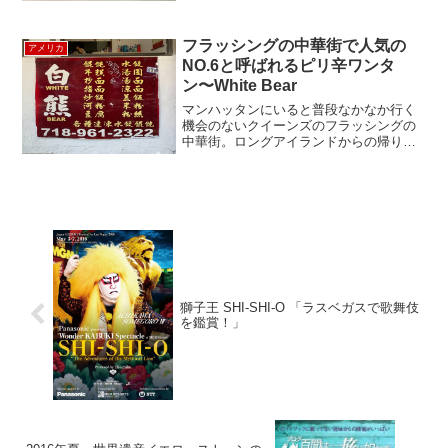
そくバスツアーに参加（チケット代に含
まれています）。行きも帰りも左側に乗
ってしまったため、ロケットを組み立て
フラッシングの中華街で人気の
アメリカ
る巨大な建物などがよく見...
NO.6と呼ばれるピリ辛ワンタ
ン〜White Bear
マンハッタンにいると普段なかなか行く
機会のないクイーンズのフラッシングの
中華街。ロングアイランドからの帰り
道、いつもとは違う路線に乗って、フラ
ッシングで途中下車することにしまし
た。お目当ては、私の友人が、ブルック
リンからわざわざフラッシング...
獅子王 SHI-SHI-O 「ラスベガスで歌舞伎
を鑑賞！」