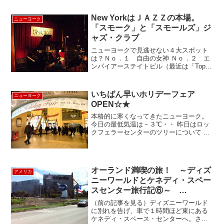
ソテロを正使、支倉常長を大使として180
余人から成る慶長遣欧使節団（実際に交
New YorkはＪＡＺＺの本場。
ニューヨーク
渉のためにヨ...
「スモーク」と「スモールズ」ジ
ャズ・クラブ
ニューヨークで見逃せない４大スポット
は？Ｎｏ．１ 自由の女神 Ｎｏ．２ エ
ンパイアーステイトビル（最近は「Top
of the Rock」の方が人気かも） Ｎｏ．
３ メトロポリタン美術館 Ｎｏ．４ ブ
ロードウェイーショーでしょうか？ 他に
いちばん早いホリデーフェア
ニューヨーク
も...
OPEN☆★
本格的に寒くなってきたニューヨーク。
今日の最低気温は－３℃・・ 昨日はロッ
クフェラーセンターのツリーについて お
伝えしましたが、グランドセントラル駅
では、 ホリデーシーズンの楽しみのひと
つ、 ホリデーフェアがいち早くオープン
しました グラ...
オーランド満喫の旅！ ～ディズ
アメリカ
ニーワールドとケネディ・スペー
スセンター旅行記⑥～
Kennedy Space Center
（前の記事を見る）ディズニーワールド
に別れを告げ、車で１時間ほど東にある
ケネディ・スペース・センターへ。さっ