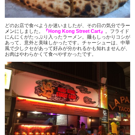
どのお店で食べようか迷いましたが、その日の気分で
ラー
メン
にしました。
『Hong Kong Street Cart』
。フライド
にんにくがたっぷり入ったラーメン。麺もしっかりコシが
あって、意外と美味しかったです。チャーシューは、中華
風で少しクセがあって好みが分かれるかも知れませんが、
お肉はやわらかくて食べやすかったです。