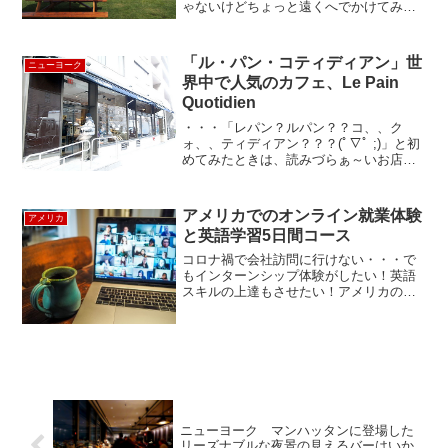
ゃないけどちょっと遠くへでかけてみた
い、というときがありますよね。 私も
気晴らしに郊外へ行ってみたいな〜と思
っていたところへ「旬の果物狩りとワイ
「ル・パン・コティディアン」世
ニューヨーク
ナリーを訪ねて」というツ...
界中で人気のカフェ、Le Pain
Quotidien
・・・「レパン？ルパン？？コ、、ク
ォ、、ティディアン？？？(ﾟ∇ﾟ ;)」と初
めてみたときは、読みづらぁ～いお店の
名前･･･Le Pain Quotidien,,"ル・パン・コ
ティディアン"と読みます。わたしも最近
やっと覚えました(*´∇｀...
アメリカでのオンライン就業体験
アメリカ
と英語学習5日間コース
コロナ禍で会社訪問に行けない・・・で
もインターンシップ体験がしたい！英語
スキルの上達もさせたい！アメリカの学
生達と交流したい！ウォルトディズニー
に興味がある！そんな希望を世界中どこ
にいてもオンラインで参加できる就業体
験が2021年3月22日...
ニューヨーク マンハッタンに登場した
リーズナブルな夜景の見えるバーはいか