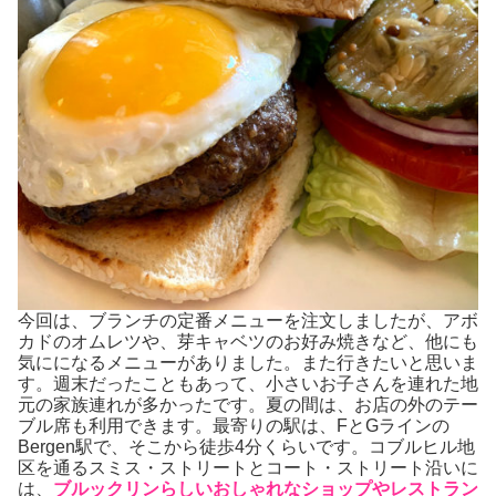
今回は、ブランチの定番メニューを注文しましたが、アボ
カドのオムレツや、芽キャベツのお好み焼きなど、他にも
気にになるメニューがありました。また行きたいと思いま
す。週末だったこともあって、小さいお子さんを連れた地
元の家族連れが多かったです。夏の間は、お店の外のテー
ブル席も利用できます。最寄りの駅は、FとGラインの
Bergen駅で、そこから徒歩4分くらいです。コブルヒル地
区を通るスミス・ストリートとコート・ストリート沿いに
は、
ブルックリンらしいおしゃれなショップやレストラン