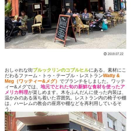
2019.07.22
おしゃれな街
ブルックリンのコブルヒル
にある、素材にこ
だわるファーム・トゥ・テーブル・レストラン
Watty &
Meg（ワッティー&メグ）
でブランチをしました。ワッテ
ィー&メグでは、
地元でとれた旬の新鮮な食材を使ったア
メリカ料理
が楽しめます。木をふんだんに使った内装は、
温かみのある落ち着いた雰囲気。レストラン内の椅子や棚
は、ハーレムの教会の座席や棚などを再利用しているそ
う。