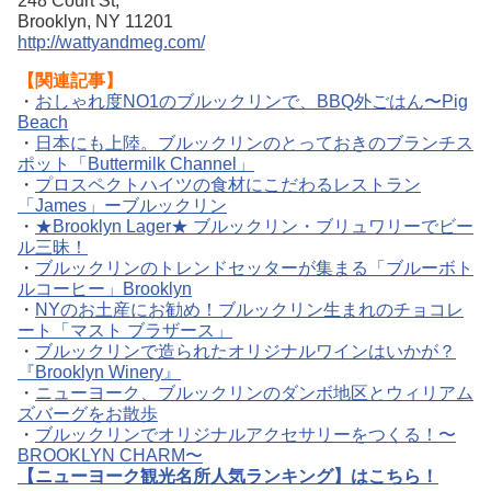
248 Court St,
Brooklyn, NY 11201
http://wattyandmeg.com/
【関連記事】
・
おしゃれ度NO1のブルックリンで、BBQ外ごはん〜Pig
Beach
・
日本にも上陸。ブルックリンのとっておきのブランチス
ポット「Buttermilk Channel」
・
プロスペクトハイツの食材にこだわるレストラン
「James」ーブルックリン
・
★Brooklyn Lager★ ブルックリン・ブリュワリーでビー
ル三昧！
・
ブルックリンのトレンドセッターが集まる「ブルーボト
ルコーヒー」Brooklyn
・
NYのお土産にお勧め！ブルックリン生まれのチョコレ
ート「マスト ブラザース」
・
ブルックリンで造られたオリジナルワインはいかが？
『Brooklyn Winery』
・
ニューヨーク、ブルックリンのダンボ地区とウィリアム
ズバーグをお散歩
・
ブルックリンでオリジナルアクセサリーをつくる！〜
BROOKLYN CHARM〜
【ニューヨーク観光名所人気ランキング】はこちら！