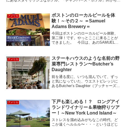
にあるスタイリッシュなホテル、「チャンバース・ホテル」外からは
ホテルなのかは全くわかないシックな外観ですね。ロビーは...
ボストンのローカルビールを体
アメリカ
験！～その２～ ＝Samuel
Adams Brewery＝
今回はボストンのローカルビール体験、
第二弾！です。やっとここに来ることが
できました。 今日は、あのSAMUEL
ADAMS BREWERYを訪問です。ボスト
ン市内を走る地下鉄（オレンジライン）
のSTONY BROOK駅でおりて、徒歩１
ステーキハウスのような名前の野
アメリカ
０分。...
菜専門レストラン〜Butcher’s
Daughter
前を通る度に、いつも混んでいて、ずっ
と気になっていた、ウエストビレッジに
あるButcher’s Daughter（ブッチャーズ・
ドーター）に行ってみました。ブッチャ
ーズ・ドーター（肉屋の娘）というと、
ステーキレストランのような名前です
下戸も楽しめる！？ ロングアイ
アメリカ
が、...
ランドワイナリー＆果物狩りツア
ー！～New York Lond Island～
ストレスを溜め込みがちなこの時代、ど
こか遠くへルルル〜・・・というほどじ