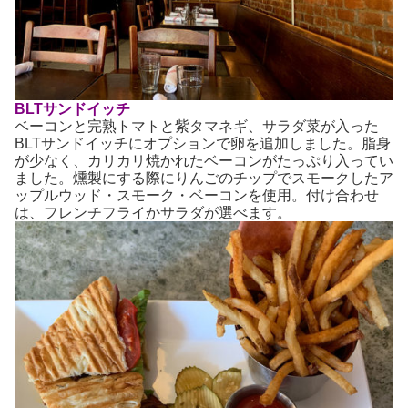
BLTサンドイッチ
ベーコンと完熟トマトと紫タマネギ、サラダ菜が入った
BLTサンドイッチにオプションで卵を追加しました。脂身
が少なく、カリカリ焼かれたベーコンがたっぷり入ってい
ました。燻製にする際にりんごのチップでスモークしたア
ップルウッド・スモーク・ベーコンを使用。付け合わせ
は、フレンチフライかサラダが選べます。