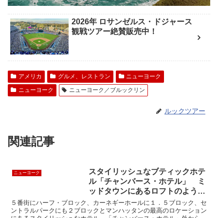
2026年 ロサンゼルス・ドジャース
観戦ツアー絶賛販売中！
アメリカ
グルメ、レストラン
ニューヨーク
ニューヨーク
ニューヨーク／ブルックリン
ルックツアー
関連記事
スタイリッシュなブティックホテ
ニューヨーク
ル「チャンバース・ホテル」 ミ
ッドタウンにあるロフトのよう
な”Chambers Hotel”
５番街にハーフ・ブロック、カーネギーホールに１．５ブロック、セ
ントラルパークにも２ブロックとマンハッタンの最高のロケーション