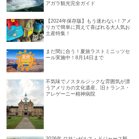
アガラ観光完全ガイド
【2024年保存版】もう迷わない！アメ
リカで簡単に買えて喜ばれる大人気お
土産特集！
まだ間に合う！夏旅ラストミニッツセ
ール実施中！8月14日まで
不気味でノスタルジックな雰囲気が漂
うアメリカの文化遺産、旧トランス・
アレゲーニー精神病院
2026年 ロサンゼルス・ドジャース観