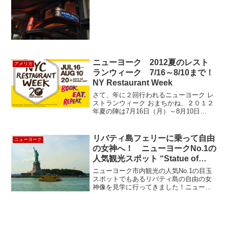
Oyster Palaceに行ってきました。お店の
前の立ち飲みのバースペースに、人...
ニューヨーク 2012夏のレスト
アメリカ
ランウィーク 7/16～8/10まで！
NY Restaurant Week
さて、年に２回行われるニューヨーク レ
ストランウィーク おまちかね、２０１２
年夏の陣は7月16日（月）～8月10日
（金） の4週間！もうすでに始まってい
ます！！是非この機会に足を運んでみて
ください。ランチメニュー $24.07 /
リバティ島フェリーに乗って自由
ニューヨーク
ディナ...
の女神へ！ ニューヨークNo.1の
人気観光スポット “Statue of
Liberty Ferry”
ニューヨーク市内観光の人気No.1の目玉
スポットでもあるリバティ島の自由の女
神像を見学に行ってきました！ニューヨ
ーク・マンハッタンは、最南端にあるバ
ッテリー･パークから出航するリバティ島
行きのフェリーに乗って、自由の女神を
目の前で見ることが...