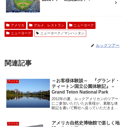
アメリカ
グルメ、レストラン
ニューヨーク
ニューヨーク
ニューヨーク／マンハッタン
ルックツアー
関連記事
～お客様体験談～ 『グランド・
アメリカ
ティートン国立公園体験記』 –
Grand Teton National Park
2012年の夏、ルックアメリカンのツアー
にご参加いただいたお客様が、素敵な体
験記を書いて弊社へ送っていただきまし
た。ご家族との素敵な夏の思い出の一場
面をご紹介いたします。イエローストー
ン国立公園、マウントラッシュモア、グ
アメリカ自然史博物館で楽しく地
アメリカ
ランドティトン５日間...