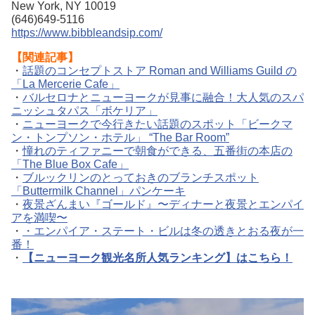
New York, NY 10019
(646)649-5116
https://www.bibbleandsip.com/
【関連記事】
・
話題のコンセプトストア Roman and Williams Guild の
「La Mercerie Cafe」
・
バルセロナとニューヨークが見事に融合！大人気のスパ
ニッシュタパス「ボケリア」
・
ニューヨークで今行きたい話題のスポット「ビークマ
ン・トンプソン・ホテル」 “The Bar Room”
・
憧れのティファニーで朝食ができる、五番街の本店の
「The Blue Box Cafe」
・
ブルックリンのとっておきのブランチスポット
「Buttermilk Channel」パンケーキ
・
夜景ざんまい『ゴールド』〜ディナーと夜景とエンパイ
アを満喫〜
・
・エンパイア・ステート・ビルは冬の透きとおる夜が一
番！
・
【ニューヨーク観光名所人気ランキング】はこちら！