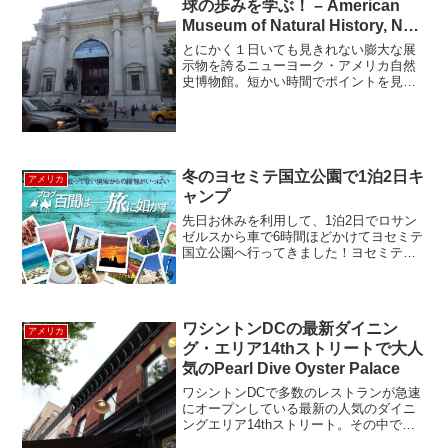
球の歩みを学ぶ！ – American
Museum of Natural History, New
York
とにかく１日いても見きれない膨大な展
示物を誇るニューヨーク・アメリカ自然
史博物館。短かい時間でポイントを見て
回る攻略法をご紹介！アメリカ自然史博
物館を効率よく回ろう！自然史博物館は
セントラルパーク西側に建ち、荘厳な入
り口に圧倒されます。入り...
冬のヨセミテ国立公園で1泊2日キ
アメリカ
ャンプ
先日お休みを利用して、1泊2日でロサン
ゼルスから車で6時間ほどかけてヨセミテ
国立公園へ行ってきました！ヨセミテま
での行き方は2通り。120号線を使うルー
トと、99号から140号線を使うルートで
す。120号線を使うメリットは140号線を
使うよ...
ワシントンDCの最新ダイニン
アメリカ
グ・エリア14thストリートで大人
気のPearl Dive Oyster Palace
ワシントンDCで多数のレストランが急速
にオープンしている最新の人気のダイニ
ングエリア14thストリート。その中で
も、1、2を争う人気店、Pearl Dive