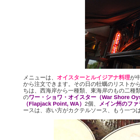
メニューは、
オイスターとルイジアナ料理
が
から注文できます。その日の牡蠣のリストか
ちは、西海岸から一種類、東海岸のもの二種
の
ワー・ショワ・オイスター（War Shore Oyst
（Flapjack Point, WA）
2個、
メイン州のファライ
ースは、赤い方がカクテルソース、もう一つ