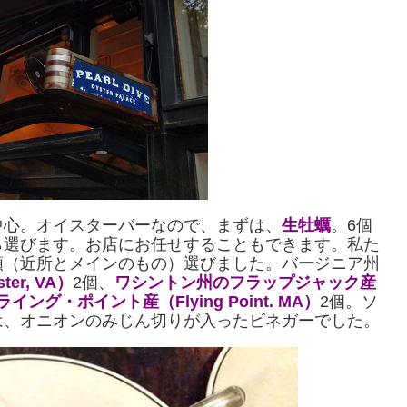
中心。オイスターバーなので、まずは、
生牡蠣
。6個
ら選びます。お店にお任せすることもできます。私た
類（近所とメインのもの）選びました。バージニア州
er, VA）
2個、
ワシントン州のフラップジャック産
ング・ポイント産（Flying Point. MA）
2個。ソ
は、オニオンのみじん切りが入ったビネガーでした。