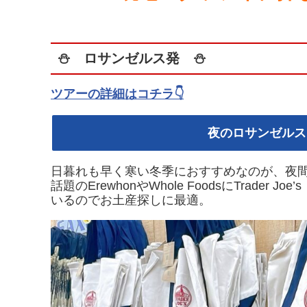
⛄ ロサンゼルス発 ⛄
ツアーの詳細はコチラ👇
夜のロサンゼルス
日暮れも早く寒い冬季におすすめなのが、夜
話題のErewhonやWhole Foodsに
Trader J
いるのでお土産探しに最適。