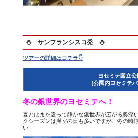
⛄ サンフランシスコ発 ⛄
ツアーの詳細はコチラ👇
ヨセミテ国立公
(公園内ヨセミテ
冬の銀世界のヨセミテへ！
夏とはまた違って静かな銀世界が広がる奥深
クシーズンは満室の日も多いですが、冬の時
い。