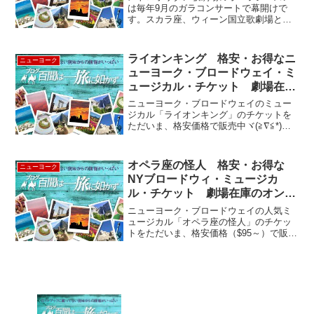
は毎年9月のガラコンサートで幕開けで
す。スカラ座、ウィーン国立歌劇場と並
んで世界3大歌劇場の１つと言われます。
例年27種類くらいのオペラを公演し、9月
末から翌年5月までの冬場がシーズン。今
ライオンキング 格安・お得なニ
ニューヨーク
年は9月23日月...
ューヨーク・ブロードウェイ・ミ
ュージカル・チケット 劇場在庫
オンライン販売！
ニューヨーク・ブロードウェイのミュー
ジカル「ライオンキング」のチケットを
ただいま、格安価格で販売中ヾ(≧∇≦*)〃
今すぐ、オンラインをチェケラ (･
◇･)ゞ ルックツアーのチケット予約シス
テムの秘密・・・(☆Д☆)ｷﾗﾘｰﾝ♪ ルック
オペラ座の怪人 格安・お得な
ニューヨーク
ツ...
NYブロードウィ・ミュージカ
ル・チケット 劇場在庫のオンラ
イン販売！
ニューヨーク・ブロードウェイの人気ミ
ュージカル「オペラ座の怪人」のチケッ
トをただいま、格安価格（$95～）で販売
中ヾ(≧∇≦*)〃今すぐ、オンラインをチェ
ケラ (･◇･)ゞルックツアーのチケット予
約システムの秘密・・・(☆Д☆)ｷﾗﾘｰﾝ♪...