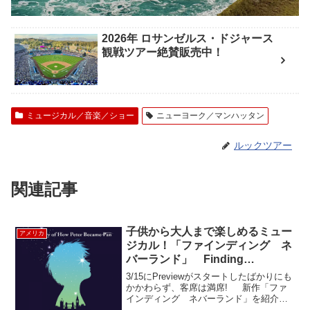
2026年 ロサンゼルス・ドジャース
観戦ツアー絶賛販売中！
ミュージカル／音楽／ショー
ニューヨーク／マンハッタン
ルックツアー
関連記事
子供から大人まで楽しめるミュー
アメリカ
ジカル！「ファインディング ネ
バーランド」 Finding
Neverland
3/15にPreviewがスタートしたばかりにも
かかわらず、客席は満席! 新作「ファ
インディング ネバーランド」を紹介し
ます！ 2004年公開の映画ではジョニー・