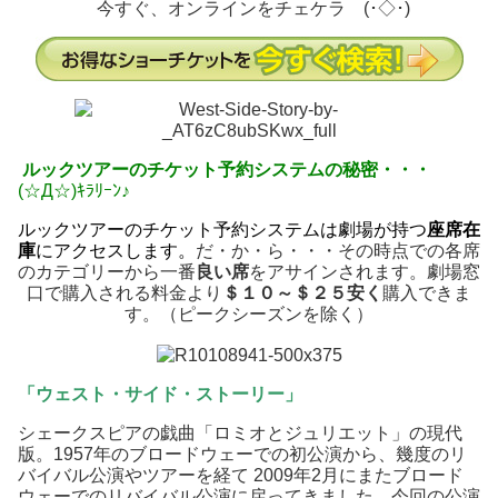
今すぐ、オンラインをチェケラ (･◇･)ゞ
ルックツアーのチケット
予約システムの秘密・・・
(☆Д☆)ｷﾗﾘｰﾝ♪
ルックツアーのチケット予約システムは劇場が持つ
座席在
庫
にアクセスします。
だ・か・ら・・・その時点での各席
のカテゴリーから一番
良い席
をアサインされます。劇場窓
口で購入される料金より
＄１０～＄２５
安く
購入できま
す。（ピークシーズンを除く）
「ウェスト・サイド・ストーリー」
シェークスピアの戯曲「ロミオとジュリエット」の現代
版。1957年のブロードウェーでの初公演から、幾度のリ
バイバル公演やツアーを経て 2009年2月にまたブロード
ウェーでのリバイバル公演に戻ってきました。今回の公演