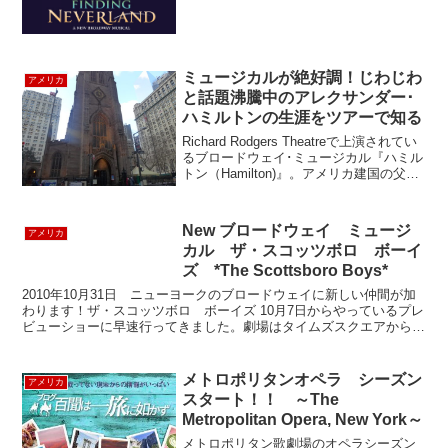
デップが主役バリー役を演じてアカデミ
ー賞の作曲賞を受賞しました。今回のミ
ュ...
ミュージカルが絶好調！じわじわ
アメリカ
と話題沸騰中のアレクサンダー･
ハミルトンの生涯をツアーで知る
Richard Rodgers Theatreで上演されてい
るブロードウェイ･ミュージカル『ハミル
トン（Hamilton)』。アメリカ建国の父の
一人と知られるアレクサンダー・ハミル
トン（Alexander Hamilton）の生涯を描い
たヒ...
New ブロードウェイ ミュージ
アメリカ
カル ザ・スコッツボロ ボーイ
ズ *The Scottsboro Boys*
2010年10月31日 ニューヨークのブロードウェイに新しい仲間が加
わります！ザ・スコッツボロ ボーイズ 10月7日からやっているプレ
ビューショーに早速行ってきました。劇場はタイムズスクエアからす
ぐ近くのライシアム劇場 そこまで大きなステ...
メトロポリタンオペラ シーズン
アメリカ
スタート！！ ～The
Metropolitan Opera, New York～
メトロポリタン歌劇場のオペラシーズン