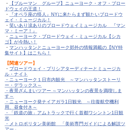
・
【ブルーマン グループ】ニューヨーク・オフ・ブロー
ドウェイの王道！
・
『オペラ座の怪人』NYに来たらまず観たいブロードウ
ェイ・ミュージカル！
・
笑いあり涙ありのブロードウェイミュージカル 『マン
マ・ミーア！』
・
ニューヨーク・ブロードウェイ・ミュージカル【シカ
ゴ】が今熱い！
・
マンハッタンとニューヨーク郊外の情報満載の【NY特
集サイト】はこちら！
【関連ツアー】
・
ブロードウェイ・プリシアターディナーとミュージカ
ル・ナイト
・
ニューヨーク１日市内観光 ～マンハッタンストーリ
ー・デラックス～
・
夜景ざんまいツアー ～マンハッタンの夜景を満喫しま
す～
・
ニューヨーク発ナイアガラ1日観光 ～往復航空機利
用、昼食付き～
・
「鉄道の旅」アムトラックで行く首都ワシントン1日観
光
・
メトロポリタン美術館 「美術専門ガイドによる解説ツ
アー」