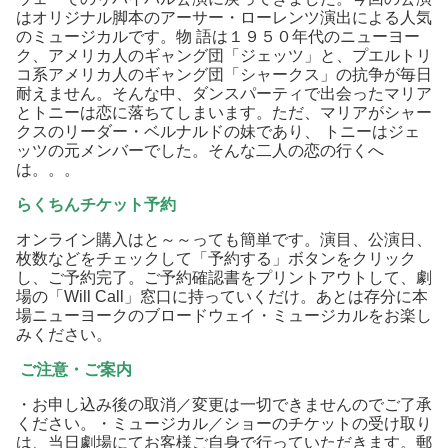
はオリジナル脚本のアーサー・ローレンツ演出による人気
のミュージカルです。物 語は１９５０年代のニューヨー
ク、アメリカ人のギャング団「ジェッツ」と、プエルトリ
コ系アメリカ人のギャング団「シャークス」の抗争が毎日
耐えません。そんな中、ダンスパーティで出会ったマリア
とトニーは恋に落ちてしまいます。ただ、マリアがシャー
クスのリーダー・ベルナルドの妹であり、 トニーはジェ
ッツの元メンバーでした。そんな二人の恋の行くへ
は。。。
らくちんチケット予約
オンライン購入はと～～っても簡単です。演目、公演日、
枚数などをチェックして「予約する」ボタンをクリック
し、ご予約完了。ご予約確認書をプリントアウトして、劇
場の「Will Call」窓口に持っていくだけ。あとは存分に本
場ニューヨークのブロードウェイ・ミュージカルをお楽し
みください。
ご注意・ご案内
・お申し込み後の取消／変更は一切できませんのでご了承
ください。・ミュージカル／ショーのチケットの受け取り
は、当日劇場にてお客様ご自身で行っていただきます。郵