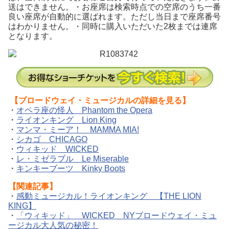
送はできません。・お座席は検索時点での空席のうち一番
良い座席が自動的に選ばれます。ただし当日まで座席番号
はわかりません。・同時に購入いただいた2枚までは連席
となります。
【ブロードウェイ・ミュージカルの詳細を見る】
・
オペラ座の怪人 Phantom the Opera
・
ライオンキング Lion King
・
マンマ・ミーア！ MAMMA MIA!
・
シカゴ CHICAGO
・
ウィキッド WICKED
・
レ・ミゼラブル Le Miserable
・
キンキーブーツ Kinky Boots
【関連記事】
・
感動ミュージカル！ライオンキング 【THE LION
KING】
・
「ウィキッド」 WICKED NYブロードウェイ・ミュ
ージカル大人気の秘密！