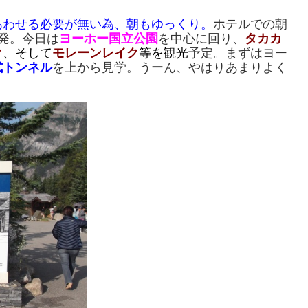
あわせる必要が無い為、朝もゆっくり。
ホテルでの朝
発。今日は
ヨーホー国立公園
を中心に回り、
タカカ
ク
、そして
モレーンレイク
等を観光
予定。まずはヨー
式トンネル
を上から見学。うーん、やはりあまりよく