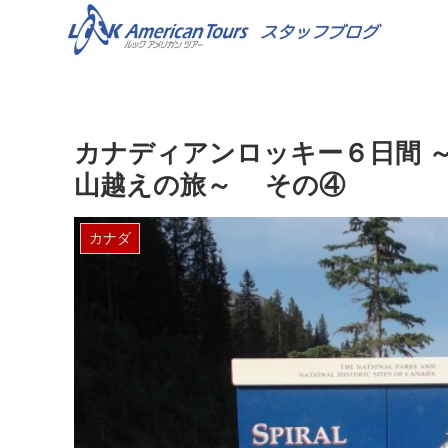
カナディアンロッキー６日間 ～贅沢な
山越えの旅～ その④
カナダ