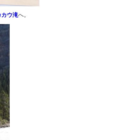
カカウ滝
へ。