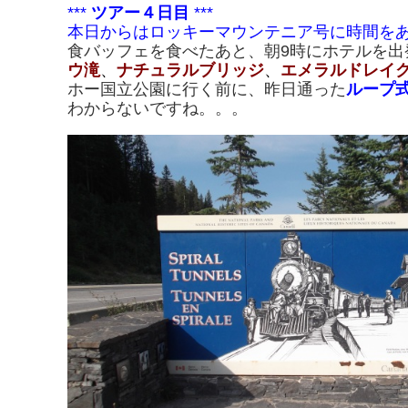
***
ツアー４日目
***
本日からはロッキーマウンテニア号に時間を
食バッフェを食べたあと、朝9時にホテルを出
ウ滝
、
ナチュラルブリッジ
、
エメラルドレイ
ホー国立公園に行く前に、昨日通った
ループ
わからないですね。。。