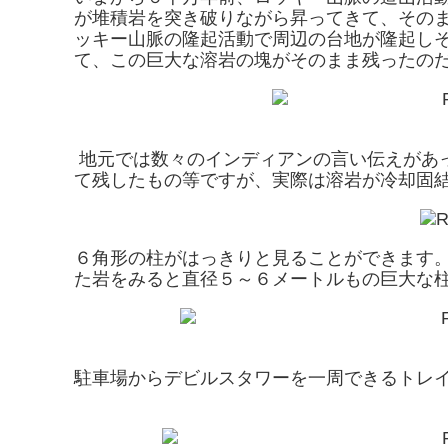
が堆積岩を突き破りながら昇ってきて、その
ッキー山脈の隆起活動で周辺の台地が隆起しそ
て、この巨大な溶岩の塊がそのまま残ったの
地元では数々のインディアンの言い伝えがあ
て残したもの等ですが、実際は溶岩が冷却固
６角形の柱がはっきりと見ることができます
た岩をみると直径５～６メートルもの巨大な
駐車場からデビルスタワーを一周できるトレ