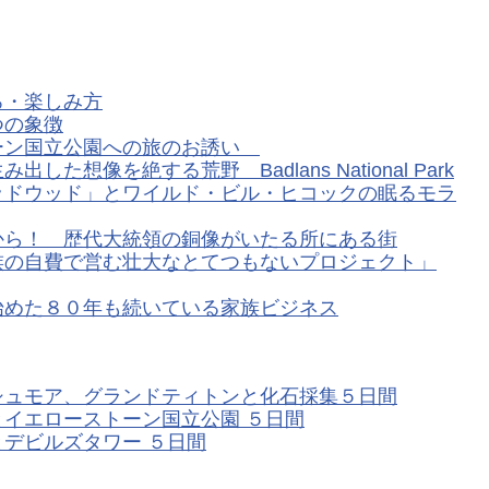
ろ・楽しみ方
つの象徴
ーン国立公園への旅のお誘い
想像を絶する荒野 Badlans National Park
ッドウッド」とワイルド・ビル・ヒコックの眠るモラ
から！ 歴代大統領の銅像がいたる所にある街
族の自費で営む壮大なとてつもないプロジェクト」
始めた８０年も続いている家族ビジネス
シュモア、グランドティトンと化石採集５日間
イエローストーン国立公園 ５日間
デビルズタワー ５日間