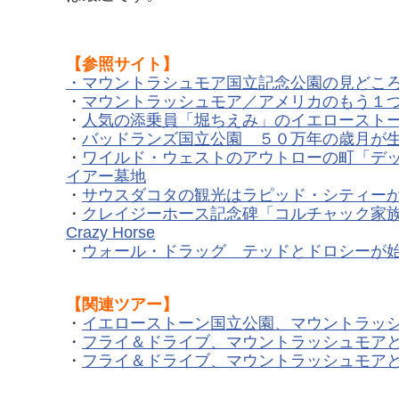
【参照サイト】
・マウントラシュモア国立記念公園の見どこ
・
マウントラッシュモア／アメリカのもう１
・
人気の添乗員「堀ちえみ」のイエロースト
・
バッドランズ国立公園 ５０万年の歳月が生み出した
・
ワイルド・ウェストのアウトローの町「デ
イアー墓地
・
サウスダコタの観光はラピッド・シティー
・
クレイジーホース記念碑「コルチャック家
Crazy Horse
・
ウォール・ドラッグ テッドとドロシーが
【関連ツアー】
・
イエローストーン国立公園、マウントラッ
・
フライ＆ドライブ、マウントラッシュモアと
・
フライ＆ドライブ、マウントラッシュモアと