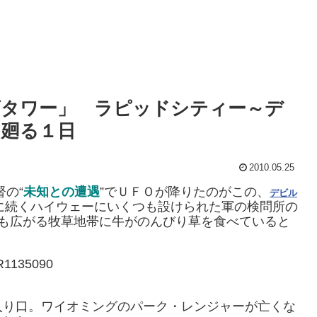
ズタワー」 ラピッドシティー～デ
と廻る１日
2010.05.25
の“
未知との遭遇
”でＵＦＯが降りたのがこの、
デビル
に続くハイウェーにいくつも設けられた軍の検問所の
も広がる牧草地帯に牛がのんびり草を食べていると
入り口。ワイオミングのパーク・レンジャーが亡くな