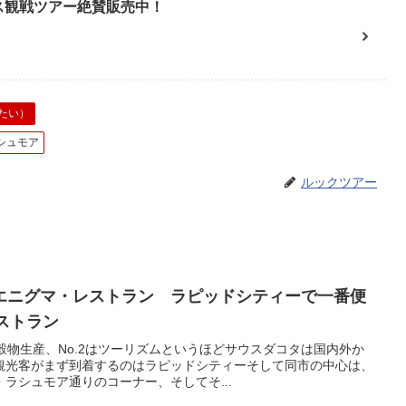
ース観戦ツアー絶賛販売中！
たい）
シュモア
ルックツアー
エニグマ・レストラン ラピッドシティーで一番便
レストラン
は穀物生産、No.2はツーリズムというほどサウスダコタは国内外か
観光客がまず到着するのはラピッドシティーそして同市の中心は、
ラシュモア通りのコーナー、そしてそ...