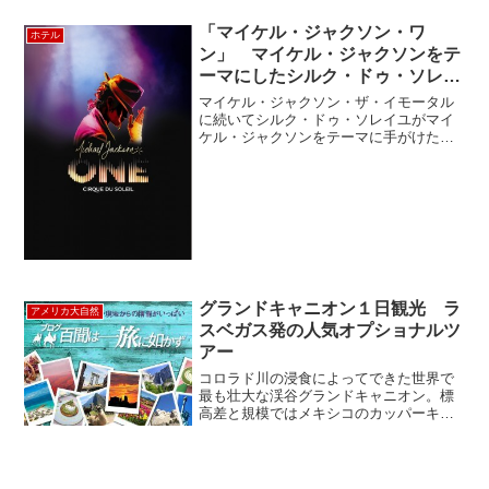
die：死ぬまでにすべき10のこと」と題さ
れたリス...
「マイケル・ジャクソン・ワ
ホテル
ン」 マイケル・ジャクソンをテ
ーマにしたシルク・ドゥ・ソレイ
ユの話題の2作目 Michael
マイケル・ジャクソン・ザ・イモータル
Jackson One
に続いてシルク・ドゥ・ソレイユがマイ
ケル・ジャクソンをテーマに手がけた話
題作がマイケル・ジャクソン・ワンで
す。公演の劇場はマンダレー・ベイホテ
ルです。マイケル・ジャクソン・ザ・イ
モータルは今年の6月、日本...
グランドキャニオン１日観光 ラ
アメリカ大自然
スベガス発の人気オプショナルツ
アー
コロラド川の浸食によってできた世界で
最も壮大な渓谷グランドキャニオン。標
高差と規模ではメキシコのカッパーキャ
ニオンが勝るが風光明媚という点では文
句無く世界一。地球４６億年の歴史の中
の約半分の２０億年から２．５億年前の
地層が観察できる。ラスベ...