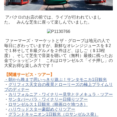
アバクロのお店の前では、ライブが行われていまし
た。 みんな芝生に座って楽しんでいました。
ファーマーズ・マーケットとザ・グローブは地元の人で
毎日にぎわっていますが、新鮮なオレンジジュースを＄2
で１杯そしてＢ級グルメを２件ほど、はしご（＄13程
度）、そして芝生で音楽を聴いて（無料）最後に残ったお
金でショッピング！ これはロサンゼルス「イチ押し」の
大変お得な楽しみ方です！
【関連サービス・ツアー】
・朝から晩まで思いっきり遊ぶ！サンタモニカ1日観光
・
グリフィス天文台の夜景とローリーズの極上プライムリ
ブのディナー
・
カリフォルニア・ワイナリー見学とテメキュラ・ツアー
・
サンタバーバラ・ワイナリー日帰りツアー
・
ロサンゼルス１日観光（映画ロケ地つき）
・
ハリウッドスター豪邸めぐりツアー
・
グランドキャニオン1日観光（ロサンゼルス発）