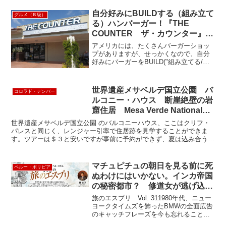
クツアーのチケット予約システムの秘
密・・・(☆Д☆)ｷﾗﾘｰﾝ♪ ルックツアーの
自分好みにBUILDする（組み立て
グルメ（Ｂ級）
チケッ...
る）ハンバーガー！『THE
COUNTER ザ・カウンター』
《ホップオンホップオフ観光バス
アメリカには、たくさんバーガーショッ
＝3,10番停留所》
プがありますが、せっかくなので、自分
好みにバーガーをBUILD("組み立てる/作
り上げる")する話題のお店はいかがでしょ
うか？その名も、、、「THE
COUNTER」21209 Hawthorne Bou...
世界遺産メサベルデ国立公園 バ
コロラド・デンバー
ルコニー・ハウス 断崖絶壁の岩
窟住居 Mesa Verde National
Park “Balcony House”
世界遺産メサベルデ国立公園 のバルコニーハウス、ここはクリフ・
パレスと同じく、レンジャー引率で住居跡を見学することができま
す。ツアーは＄３と安いですが事前に予約ができず、夏は込み合うの
で、時間がたっぷりないとなかなか参加がむずかしいかもしれ...
マチュピチュの朝日を見る前に死
ペルー・ボリビア
ぬわけにはいかない。インカ帝国
の秘密都市？ 修道女が逃げ込ん
だ場所？
旅のエスプリ Vol. 311980年代、ニュー
ヨークタイムズを飾ったBMWの全面広告
のキャッチフレーズを今も忘れることが
できません。「10 things to do before you