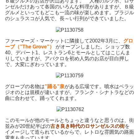
Ｂ級グルメのお店が沢山あります。 人種のルツボ、ロサ
ンゼルだけあって各国のいろんな料理がありますが、Ｂ級
グルメといってもどこも一流の味が楽しめます。ブラジル
のシュラスコが人気で、長～い行列ができていました。
ファーマーズ・マーケットに隣接して2002年3月に、
グロ
ーブ（”The Grove”）
がオープンしました。ショップ数
40、デパート1、レストラン6とモールとしてはこじんま
りしていますが、アバクロを初め人気のお店が目白押し
で、大変にぎわっています。
グローブの名物は
”踊る”泉
がある広場です。噴水はベラッ
ジオのとは規模が違いますが、フランク・シナトラなどの
曲に合わせて、踊ってくれます。
このモールが他のモールとちょっと違うなと思うのは、街
並みが20世紀半ばの
古き良き時代のロサンゼルスの街
を
イメージして造られているからで、レトロな雰囲気の路面
電車も走っています。