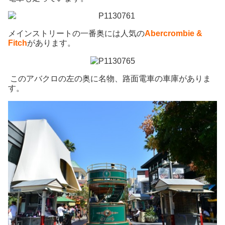
メインストリートの一番奥には人気の
Abercrombie &
Fitch
があります。
このアバクロの左の奥に名物、路面電車の車庫がありま
す。