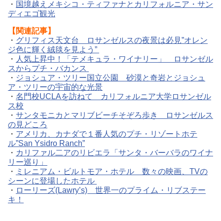
・
国境越えメキシコ・ティファナとカリフォルニア・サン
ディエゴ観光
【関連記事】
・
グリフィス天文台 ロサンゼルスの夜景は必見”オレン
ジ色に輝く絨毯を見よう”
・
人気上昇中！「テメキュラ・ワイナリー」 ロサンゼル
スからプチ・バカンス
・
ジョシュア・ツリー国立公園 砂漠と奇岩とジョシュ
ア・ツリーの宇宙的な光景
・
名門校UCLAを訪ねて カリフォルニア大学ロサンゼル
ス校
・
サンタモニカとマリブビーチそぞろ歩き ロサンゼルス
の見どころ
・
アメリカ、カナダで１番人気のプチ・リゾートホテ
ル”San Ysidro Ranch”
・
カリファル二アのリビエラ「サンタ・バーバラのワイナ
リー巡り」
・
ミレニアム・ビルトモア・ホテル 数々の映画、TVの
シーンに登場したホテル
・
ローリーズ(Lawry’s) 世界一のプライム・リブステー
キ！