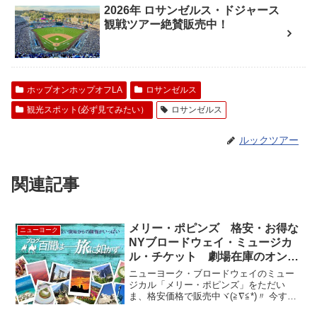
2026年 ロサンゼルス・ドジャース
観戦ツアー絶賛販売中！
ホップオンホップオフLA
ロサンゼルス
観光スポット(必ず見てみたい）
ロサンゼルス
ルックツアー
関連記事
メリー・ポピンズ 格安・お得な
ニューヨーク
NYブロードウェイ・ミュージカ
ル・チケット 劇場在庫のオンラ
イン販売！ “MARY POPPINS”
ニューヨーク・ブロードウェイのミュー
ジカル「メリー・ポピンズ」をただい
ま、格安価格で販売中ヾ(≧∇≦*)〃 今す
ぐ、オンラインをチェケラ (･◇･)ゞルッ