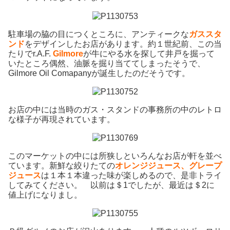
駐車場の脇の目につくところに、アンティークな
ガススタ
ンド
をデザインしたお店があります。約１世紀前、この当
たりでr.A.F.
Gilmore
が牛にやる水を探して井戸を掘って
いたところ偶然、油脈を掘り当ててしまったそうで、
Gilmore Oil Comapanyが誕生したのだそうです。
お店の中には当時のガス・スタンドの事務所の中のレトロ
な様子が再現されています。
このマーケットの中には所狭しといろんなお店が軒を並べ
ています。新鮮な絞りたての
オレンジジュース、グレープ
ジュース
は１本１本違った味が楽しめるので、是非トライ
してみてください。 以前は＄1でしたが、最近は＄2に
値上げになりまし。