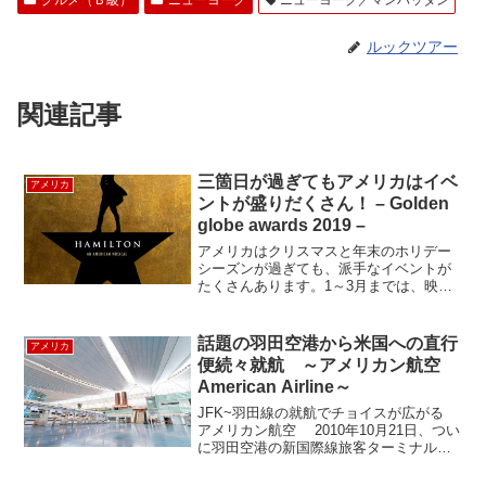
ルックツアー
関連記事
三箇日が過ぎてもアメリカはイベ
アメリカ
ントが盛りだくさん！ – Golden
globe awards 2019 –
アメリカはクリスマスと年末のホリデー
シーズンが過ぎても、派手なイベントが
たくさんあります。1～3月までは、映画
やテレビ、音楽の授賞式が目白押しでや
ってきます。アメリカ東部の冬は長くて
気分がめいりそうになりますが、そんな
話題の羽田空港から米国への直行
アメリカ
気分を吹き飛ばしてくれ...
便続々就航 ～アメリカン航空
American Airline～
JFK~羽田線の就航でチョイスが広がる
アメリカン航空 2010年10月21日、つい
に羽田空港の新国際線旅客ターミナルが
オープンした。それに伴い国際線の発着
枠も大幅に広がり、各航空会社もこぞっ