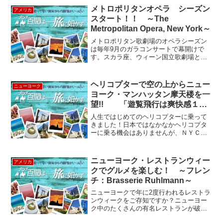
て米国から羽田への乗り入れ便を開始す
メトロポリタンオペラ シーズン
アメリカ
る。アメリ...
スタート！！ ～The
Metropolitan Opera, New York～
メトロポリタン歌劇場のオペラシーズン
は毎年9月のガラコンサートで幕開けで
す。スカラ座、ウィーン国立歌劇場と並
んで世界3大歌劇場の１つと言われます。
例年27種類くらいのオペラを公演し、9月
末から翌年5月までの冬場がシーズン。今
ヘリコプターで空の上からニュー
ニューヨーク
年は9月23日月...
ヨーク・マンハッタン摩天楼を一
望!! 「遊覧飛行は爽快感１０
０％！」
人生ではじめてのヘリコプターに乗って
きました！日本ではなかなかヘリコプタ
ーに乗る機会はありませんが、ＮＹＣで
はお手ごろ料金でマンハッタン島上空か
らの遊覧飛行が楽しめます！機体は、昨
年新しく購入しただけあって、ヘリコプ
ニューヨーク・レストランウィー
アメリカ
ターの中もとっても綺麗で...
クでグルメを楽しむ！ ～フレン
チ：Brasserie Ruhlmann～
ニューヨークで年に2度行われるレストラ
ンウィークをご存知ですか？ニューヨー
ク中のたくさんの有名レストランが破格
の値段でディナーやランチを提供するイ