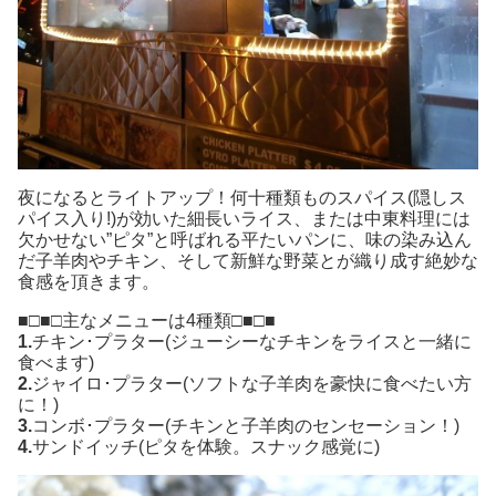
夜になるとライトアップ！何十種類ものスパイス(隠しス
パイス入り!)が効いた細長いライス、または中東料理には
欠かせない”ピタ”と呼ばれる平たいパンに、味の染み込ん
だ子羊肉やチキン、そして新鮮な野菜とが織り成す絶妙な
食感を頂きます。
■□■□主なメニューは4種類□■□■
1.
チキン･プラター(ジューシーなチキンをライスと一緒に
食べます)
2.
ジャイロ･プラター(ソフトな子羊肉を豪快に食べたい方
に！)
3.
コンボ･プラター(チキンと子羊肉のセンセーション！)
4.
サンドイッチ(ピタを体験。スナック感覚に)