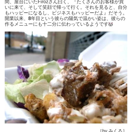
間、屋台にいたFirozさん曰く、『たくさんのお客様が買
いに来て、そして笑顔で帰って行く。それを見ると、自分
もハッピーになるし、ビジネスもハッピーだよ』だそう。
開業以来、
8
年目という彼らの陽気で温かい姿は、彼らの
作るメニューにも十二分に伝わっているようです
［by みくる］