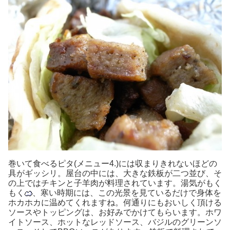
巻いて食べるピタ(メニュー4.)には収まりきれないほどの
具がギッシリ。屋台の中には、大きな鉄板が二つ並び、そ
の上ではチキンと子羊肉が料理されています。湯気がもく
もく
、寒い時期には、この光景を見ているだけで身体を
ホカホカに温めてくれますね。何通りにもおいしく頂ける
ソースやトッピングは、お好みでかけてもらいます。ホワ
イトソース、ホットなレッドソース、バジルのグリーンソ