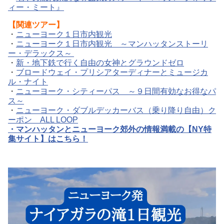
ィー・ミート』
【
関連ツアー】
・
ニューヨーク１日市内観光
・
ニューヨーク１日市内観光 ～マンハッタンストーリ
ー・デラックス～
・
新・地下鉄で行く自由の女神とグラウンドゼロ
・
ブロードウェイ・プリシアターディナーとミュージカ
ル・ナイト
・
ニューヨーク・シティーパス ～９日間有効なお得なパ
ス～
・
ニューヨーク・ダブルデッカーバス（乗り降り自由）ク
ーポン ALL LOOP
・
マンハッタンとニューヨーク郊外の情報満載の【NY特
集サイト】はこちら！