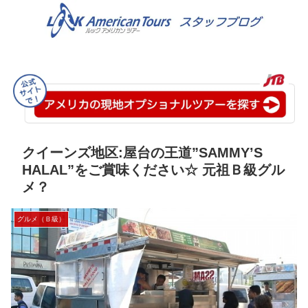
クイーンズ地区:屋台の王道”SAMMY’S
HALAL”をご賞味ください☆ 元祖Ｂ級グル
メ？
グルメ（Ｂ級）