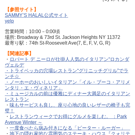
【参照サイト】
SAMMY’S HALAL公式サイト
yelp
営業時間：10:00－0:00頃
場所: Broadway & 73rd St. Jackson Heights NY 11372
最寄り駅：74th St-Roosevelt Ave(7, E, F, V, G, R)
【関連記事】
・
ロバート デ ニーロが仕掛人人気のイタリアン“ロカンダ
ヴェルデ
・
トライベッカの穴場レストラン“グリニッチグリル”でラ
ンチ☆
・
ノーホーのおいしいイタリアン「イル・ブーコ・アリメ
ンタリ・エ・ヴィネリア」
・
ミュージカルの前は優雅にディナー大満足のイタリアン
レストラン
・
味もサービスも良し、座り心地の良いレザーの椅子も完
璧！
・
レストランウィークでお得にグルメを楽しむ。 ：Park
Avenue Winter ～
・
一度食べたら病み付きになる「ピーター・ルーガー」
・
地下の隠れ家的な雰囲気のステーキ・ハウス『クォリテ