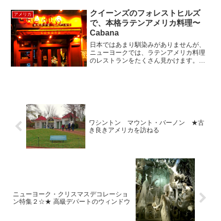
ベントです。 今年2010年の夏のレストラ
ンウィークは7/12～7/25 の2週間！のは
クイーンズのフォレストヒルズ
アメリカ
ずが・...
で、本格ラテンアメリカ料理〜
Cabana
日本ではあまり馴染みがありませんが、
ニューヨークでは、ラテンアメリカ料理
のレストランをたくさん見かけます。
Cabana（カバナ）は、ラテン系の人が多
く住んでいるクイーンズで、人気のラテ
ン料理レストランで、地下鉄のフォレス
トヒルズの駅から徒歩...
ワシントン マウント・バーノン ★古
き良きアメリカを訪ねる
ニューヨーク・クリスマスデコレーショ
ン特集２☆★ 高級デパートのウィンドウ