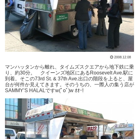
2008.12.08
マンハッタンから離れ、タイムズスクエアから地下鉄に乗
り、約30分。 クイーンズ地区にあるRoosevelt Ave.駅に
到着。そこの73rd St. & 37th Ave.出口の階段を上ると、屋
台が何件か見えてきます。そのうちの、一際人の集う店が
SAMMY’S HALALですw(ﾟoﾟ)w ｵｵｰ!