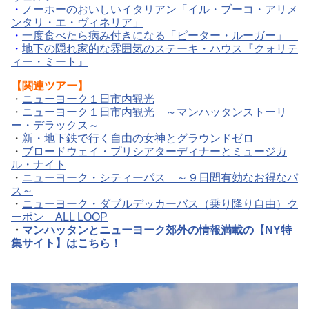
・
ノーホーのおいしいイタリアン「イル・ブーコ・アリメ
ンタリ・エ・ヴィネリア」
・
一度食べたら病み付きになる「ピーター・ルーガー」
・
地下の隠れ家的な雰囲気のステーキ・ハウス『クォリテ
ィー・ミート』
【
関連ツアー】
・
ニューヨーク１日市内観光
・
ニューヨーク１日市内観光 ～マンハッタンストーリ
ー・デラックス～
・
新・地下鉄で行く自由の女神とグラウンドゼロ
・
ブロードウェイ・プリシアターディナーとミュージカ
ル・ナイト
・
ニューヨーク・シティーパス ～９日間有効なお得なパ
ス～
・
ニューヨーク・ダブルデッカーバス（乗り降り自由）ク
ーポン ALL LOOP
・
マンハッタンとニューヨーク郊外の情報満載の【NY特
集サイト】はこちら！