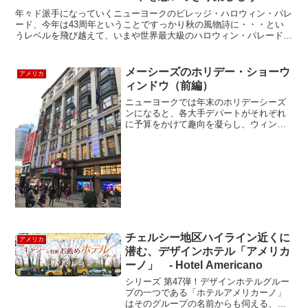
年々ド派手になっていくニューヨークのビレッジ・ハロウィン・パレ
ード、今年は43周年ということですっかり秋の風物詩に・・・とい
うレベルを飛び越えて、いまや世界最大級のハロウィン・パレードで
はないでしょうか。なんといっても仮装さえしていればOK...
メーシーズのホリデー・ショーウ
アメリカ
ィンドウ（前編）
ニューヨークでは年末のホリデーシーズ
ンになると、各大手デパートがそれぞれ
に予算をかけて趣向を凝らし、ウィンド
ウに華やかで大規模な飾り付けをするの
が伝統になっていますね。それは一種の
ショーと言ってもよいレベルで、いつも
窓の前に人々が集まってい...
チェルシー地区ハイライン近くに
アメリカ
潜む、デザインホテル「アメリカ
ーノ」 - Hotel Americano
シリーズ 第47弾！デザインホテルグルー
プの一つである「ホテルアメリカーノ」
はそのグループの名前からも伺える、素