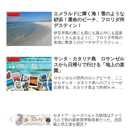
敵なデザインのブティックホテル。“
Hotel Americano ” をご紹介！！＊＊＊＊
＊＊＊＊＊＊ ４年程前にオープンした...
エメラルドに輝く海！雪のような
アメリカ
砂浜！運命のビーチ、フロリダ州
デスティン！
伊豆半島の東にも西にも真ん中にも温泉
がたくさんあるように、フロリダ半島の
各地に数多くのビーチやアトラクション
が半島の至るところにありますが、実は
フロリダ半島の西側には知られざるビー
チリゾートがありました！フロリダ州の
サンタ・カタリナ島 ロサンゼル
アメリカ
西側は、鍋やフライパンの...
スから日帰りで行ける「地上の楽
園」
ロサンゼルス郊外のロングビーチ、ここ
からサンタ・カタリナ島へのフェリーが
出発する。カタリナ島まで約40ｋｍ、高
速艇で1時間ちょっとで到着する。 いか
にも速そうです。中は、ゆったり3人がけ
のクッションシート。夏の日差しの良い
日は、サンデッキシ...
セオドア・ルーズベルト大統領はアメリ
カ人で初の柔術茶帯取得者だった。忠臣
蔵と武士道を愛読？