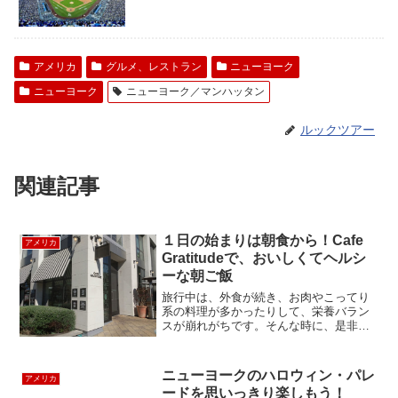
アメリカ
グルメ、レストラン
ニューヨーク
ニューヨーク
ニューヨーク／マンハッタン
ルックツアー
関連記事
１日の始まりは朝食から！Cafe
アメリカ
Gratitudeで、おいしくてヘルシ
ーな朝ご飯
旅行中は、外食が続き、お肉やこってり
系の料理が多かったりして、栄養バラン
スが崩れがちです。そんな時に、是非寄
ってみたい、野菜をたくさん使ったヘル
シーな食事ができるレストラン、カフ
ェ・グラティチュードを紹介します。カ
ニューヨークのハロウィン・パレ
アメリカ
フェ・グラティチュードは、...
ードを思いっきり楽しもう！