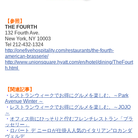
【参照】
THE FOURTH
132 Fourth Ave.
New York, NY 10003
Tel 212-432-1324
http://onefivehospitality.com/restaurants/the-fourth-
american-brasserie/
http://www.unionsquare.hyatt.com/en/hotel/dining/TheFourt
h.html
【関連記事】
・
レストランウィークでお得にグルメを楽しむ。
～Park
Avenue Winter ～
・
レストランウィークでお得にグルメを楽しむ。～JOJO
～
・
オフィス街にひっそりと佇むフレンチレストラン「ブラ
ッセリー」
・
ロバート デ ニーロが仕掛人人気のイタリアン“ロカンダ
ヴェルデ